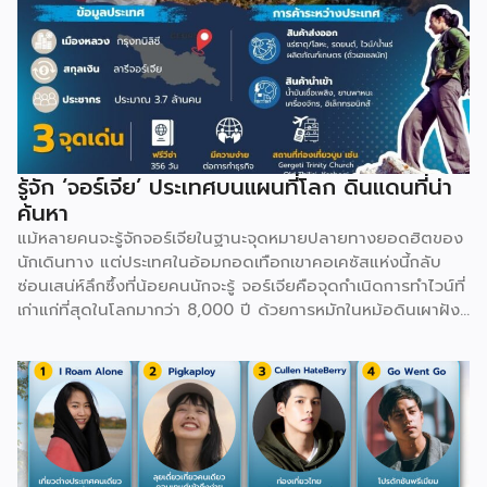
รู้จัก ‘จอร์เจีย’ ประเทศบนแผนที่โลก ดินแดนที่น่า
ค้นหา
แม้หลายคนจะรู้จักจอร์เจียในฐานะจุดหมายปลายทางยอดฮิตของ
นักเดินทาง แต่ประเทศในอ้อมกอดเทือกเขาคอเคซัสแห่งนี้กลับ
ซ่อนเสน่ห์ลึกซึ้งที่น้อยคนนักจะรู้ จอร์เจียคือจุดกำเนิดการทำไวน์ที่
เก่าแก่ที่สุดในโลกมากว่า 8,000 ปี ด้วยการหมักในหม้อดินเผาฝัง
ดินที่เรียกว่า Kvevri ทั้งยังมีภาษาและตัวหนังสือรูปทรงกลมมน
เป็นเอกลักษณ์เฉพาะตัวที่ไม่เหมือนภาษาใดในโลก นอกจากนี้
จอร์เจียยังเป็นที่ตั้งของ Ushguli หมู่บ้านที่มีคนอยู่อาศัยจริงซึ่ง
สูงที่สุดในยุโรป ล้อมรอบด้วยหอคอยหินโบราณ และมีเมืองถ้ำ
ขนาดใหญ่อย่าง Vardzia ที่ขุดเข้าไปในเนื้อหินถึง 13 ชั้นเพื่อใช้
ซ่อนตัวจากศัตรูในอดีต ยิ่งไปกว่านั้น ยามล้อมวงกินเลี้ยงใน
วัฒนธรรม Supra จะต้องมี Tamada หรือหัวหน้าโต๊ะคอยร่ายคำ