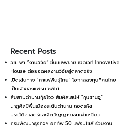
Recent Posts
วช. พา “งานวิจัย” ขึ้นเชลฟ์ขาย เปิดเวที Innovative
House ต่อยอดผลงานวิจัยสู่ตลาดจริง
เปิดเส้นทาง “กาแฟพันธุ์ไทย” โอกาสลงทุนที่คนไทย
เป็นเจ้าของแฟรนไชส์ได้
สืบสานตำนานกุ้ยโจว สัมผัสเสน่ห์ “กุนซานจู”
นาฏศิลป์พื้นเมืองระดับตำนาน ถอดรหัส
ประวัติศาสตร์และจิตวิญญาณชนเผ่าเหมียว
กรมพัฒนาธุรกิจฯ ยกทัพ 50 แฟรนไชส์ ร่วมงาน