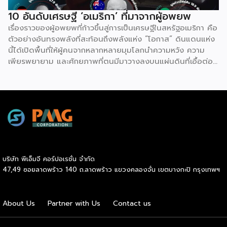
10 อันดับเศรษฐี ‘อเมริกา’ ที่มาจากผู้อพยพ
เรื่องราวของผู้อพยพที่ก้าวขึ้นสู่การเป็นเศรษฐีในสหรัฐอเมริกา คือ
ตัวอย่างอันทรงพลังที่สะท้อนถึงพลังแห่ง “โอกาส” ดินแดนแห่ง
นี้ได้เปิดพื้นที่ให้ผู้คนจากหลากหลายมุมโลกนำความหวัง ความ
เพียรพยายาม และศักยภาพที่ตนมีมาวางลงบนแผ่นดินที่เอื้อต่อ
การเติบโต แม้ต้องเริ่มจากศูนย์ ต้องเผชิญความท้าทายทั้งด้าน
ภาษาและวัฒนธรรม แต่ระบบเศรษฐกิจที่เปิดกว้างและค่านิยมที่
ให้คุณค่ากับความเชี่ยวชาญมากกว่าปูมหลัง ได้กลายเป็นสปริง
บอร์ดให้วิสัยทัศน์และการทำงานหนักบ่มเพาะเป็นผลสำเร็จลบล้าง
ข้อจำกัดเดิม ความสำเร็จของพวกเขามิได้เกิดจากโชคช่วย แต่เกิด
จากการที่โอกาสอันเท่าเทียมมาบรรจบกับความมุ่งมั่นที่ไม่ยอมแพ้
จนเปลี่ยนชีวิตจากผู้แสวงหาที่พักพิงให้กลายเป็นผู้สร้างคุณค่าและ
แรงบันดาลใจให้แก่คนรุ่นหลังอย่างแท้จริง
บริษัท พีเอ็มจี คอร์ปอเรชั่น จำกัด
47,49 ซอยลาดพร้าว 140 ถ.ลาดพร้าว แขวงคลองจั่น เขตบางกะปิ กรุงเทพฯ
About Us
Partner with Us
Contact us