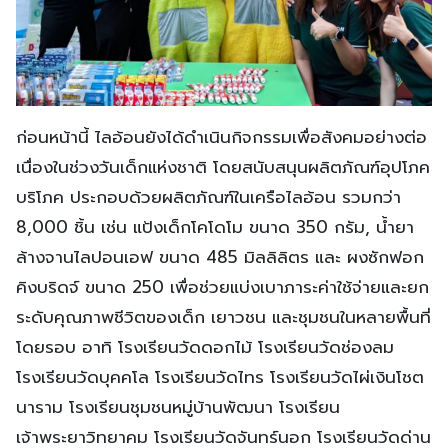
ก่อนหน้านี้ ไลอ้อนยังได้ดำเนินกิจกรรมเพื่อสังคมอย่างต่อ
เนื่องในช่วงวันเด็กแห่งชาติ โดยสนับสนุนผลิตภัณฑ์อุปโภค
บริโภค ประกอบด้วยผลิตภัณฑ์ในเครือไลอ้อน รวมกว่า
8,000 ชิ้น เช่น แป้งเด็กโคโดโม ขนาด 350 กรัม, น้ำยา
ล้างจานไลปอนเอฟ ขนาด 485 มิลลิลิตร และ ผงซักฟอก
คิงบริดจ์ ขนาด 250 เพื่อช่วยแบ่งเบาภาระค่าใช้จ่ายและยก
ระดับคุณภาพชีวิตของเด็ก เยาวชน และชุมชนในหลายพื้นที่
โดยรอบ อาทิ โรงเรียนวัดดอกไม้ โรงเรียนวัดช่องลม
โรงเรียนวัดบุคคโล โรงเรียนวัดไทร โรงเรียนวัดไผ่เงินโชต
นาราม โรงเรียนชุมชนหมู่บ้านพัฒนา โรงเรียน
เจ้าพระยาวิทยาคม โรงเรียนวัดจันทร์นอก โรงเรียนวัดด่าน