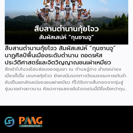
ครั้งนี้เป็นส่วนหนึ่งของทุนที่ วช. สนับสนุนภายใต้ชุดโครงการ
Innovative House ซึ่งมีเป้าหมายชัดเจน คือการแนะแนวและ
สนับสนุนให้ผู้ประกอบการนำนวัตกรรมที่ต่อยอดมาจากงานวิจัย
ไปพัฒนาต่อจนสามารถขายได้จริงในเชิงพาณิชย์ ไม่ใช่แค่งาน
วิจัยที่อยู่ในห้องแล็บ โดยสินค้าที่นำมาโชว์ในบูธจึงเป็นผลิตภัณฑ์
ที่ “พร้อมขาย” แล้วจริงๆ บางแบรนด์ขายออนไลน์ บางแบรนด์
ขายเฉพาะหน้าร้าน นอกจากนี้ ยังมีการสาธิตนำผลิตภัณฑ์ไป
สืบสานตำนานกุ้ยโจว สัมผัสเสน่ห์ “กุนซานจู”
แปรรูปเป็นเมนูอาหาร-เครื่องดื่มให้ผู้ร่วมงานเห็นวิธีใช้งานจริง
นาฏศิลป์พื้นเมืองระดับตำนาน ถอดรหัส
โดยนำ ‘น้ำผึ้ง’ ที่ไม่ได้นำมาวางขายแบบเดิม ๆ แต่แปรรูปเป็น
ประวัติศาสตร์และจิตวิญญาณชนเผ่าเหมียว
เครื่องดื่มสเลอปี้ให้ผู้ร่วมงานได้ชิมสดๆ หน้าบูธ เพื่อดึงดูดและ
ลึกเข้าไปในวงโอบล้อมของขุนเขา ณ ตำบลจู๋ฉ่าง อำเภอน่ายง
สร้างประสบการณ์ให้คนในงานได้ทดลองสัมผัสสินค้าจริง และหาก
เมืองปี้เจี๋ย มณฑลกุ้ยโจว ยังคงมีมรดกทางวัฒนธรรมการเต้นรำ
ใครสนใจก็สามารถซื้อ หัวเชื้อ กลับไปทำเครื่องดื่มต่อเองที่บ้านได้
อันเป็นเอกลักษณ์ของชนเผ่าเหมียว ที่ได้รับการสืบทอดจากรุ่นสู่
เช่นกัน […]
รุ่นมาอย่างยาวนาน ศิลปะการแสดงอันโดดเด่นนี้มีชื่อเรียกว่ากุน
ซานจู (Gunshanzhu) หรือเจ้าของฉายา “ไข่มุกแห่งที่ราบสูงกุ้ย
โจว” ซึ่งทรงคุณค่าเป็นยิ่งกว่าการแสดง เพราะทำหน้าที่จดบันทึก
ประวัติศาสตร์การอพยพย้ายถิ่นฐาน สะท้อนภูมิปัญญาทาง
วัฒนธรรมอันรุ่มรวย และตอกย้ำจิตวิญญาณอันแข็งแกร่งของ
ชนเผ่าเหมียวไว้ได้อย่างงดงาม ตำนานเล่าว่า ยามอพยพย้าย
ถิ่นฐานในอดีตกาล เส้นทางของชาวเหมียวต้องเผชิญกับเทือกเขา