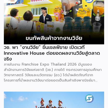
จัดงานครั้งนี้คาดว่าจะสร้างมูลค่าทางเศรษฐกิจราว 220 ล้านบาท
แฟรนไชส์ไม่ใช่เพียงโมเดลธุรกิจ แต่คือ โอกาสในการต่อยอด
แบรนด์ไทยให้ก้าวสู่ตลาดใหม่ EXIM BANK จึงผนึกกำลัง
พันธมิตร สนับสนุนผู้ประกอบการไทยให้พร้อม ขยายธุรกิจ สร้าง
แบรนด์ และเปิดตลาดต่างประเทศ EXIM BANK พร้อมร่วมเดิน
ทางสู่การเปิดตลาดใหม่ เพื่อพา “แฟรนไชส์ไทย” เติบโตไกลใน
ตลาดโลก ด้วยบทบาท Export Co-pilot ที่พร้อมเคียงข้าง
ธุรกิจไทยในทุกเส้นทาง
วช. พา “งานวิจัย” ขึ้นเชลฟ์ขาย เปิดเวที
Innovative House ต่อยอดผลงานวิจัยสู่ตลาด
จริง
ภายในงาน Franchise Expo Thailand 2026 มีบูธของ
สำนักงานการวิจัยแห่งชาติ (วช.) ภายใต้ กระทรวงการอุดมศึกษา
วิทยาศาสตร์ วิจัยและนวัตกรรม (อว.) ได้นำผลิตภัณฑ์จาก
โครงการที่นำผลงานวิจัยมาต่อยอดเป็นสินค้าเชิงพาณิชย์มา
แสดง พร้อมจัดจำหน่ายให้กับผู้ที่สนใจได้เลือกซื้อ สำหรับ วช.
มีภารกิจหลัก คือการให้ทุนวิจัย ดูแลเรื่องการวิจัยในภาพรวม รวม
ถึงการให้รางวัล และสนับสนุนนักวิจัย ตั้งแต่ระดับเยาวชนไปจนถึง
นักวิจัยอาวุโส แน่นอนว่านี่เป็นหน่วยงานผู้อยู่เบื้องหลังงานวิจัย
ไทยตั้งแต่ต้นน้ำยันปลายน้ำ กิจกรรมที่นำมาจัดแสดงในบูธ