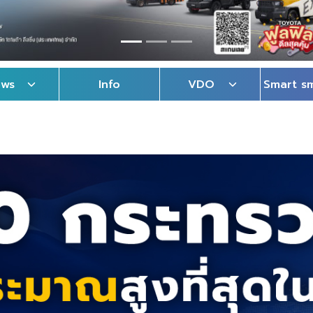
ews
Info
VDO
Smart s