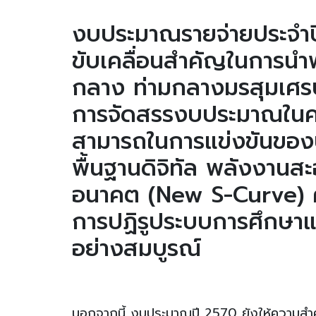
งบประมาณรายจ่ายประจำปี
ขับเคลื่อนสำคัญในการนำ
กลาง ท่ามกลางมรสุมเศรษ
การจัดสรรงบประมาณในครั้
สามารถในการแข่งขันของ
พื้นฐานดิจิทัล พลังงาน
อนาคต (New S-Curve) คว
การปฏิรูประบบการศึกษาแ
อย่างสมบูรณ์
นอกจากนี้ งบประมาณปี 2570 ยังให้ความสำคั