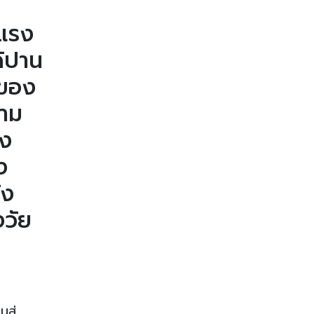
ะแรง
้ปาน
กของ
วาม
าง
ง
้ง
วัย
สู่