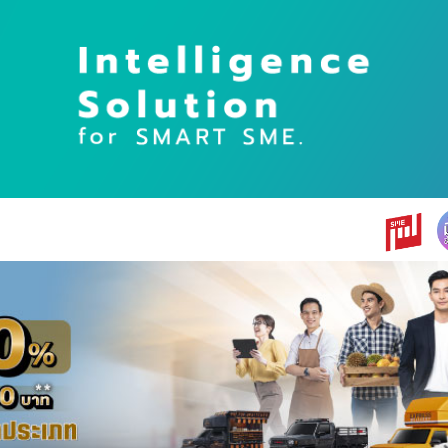
earch
r: