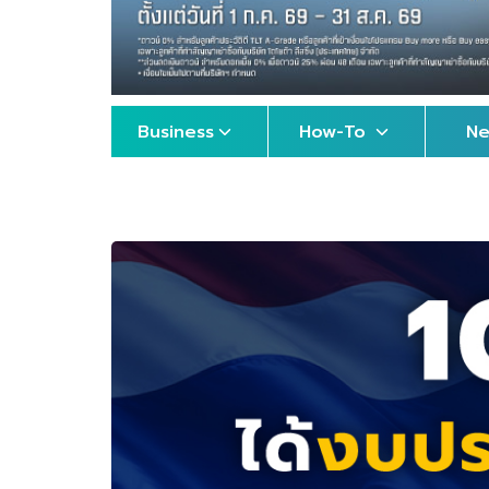
Business
How-To
N