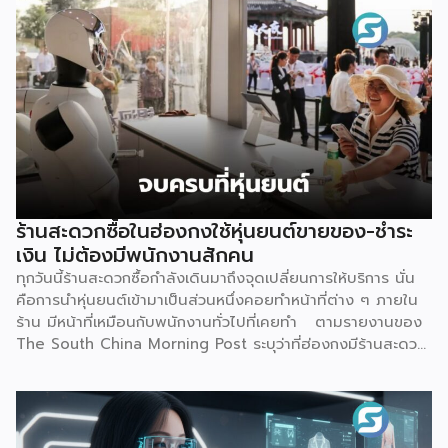
เหตุการณ์นี้ไม่ใช่แค่ดราม่าบนโลกออนไลน์เท่านั้น แต่เป็นกรณี
ศึกษาที่สะท้อนธรรมชาติของโมเดลธุรกิจใหม่ที่กำลังจะเปลี่ยน
โครงสร้างการเงินไทย นั่นคือ Virtual Bank ซึ่งผู้ประกอบการ
SME ควรทำความเข้าใจให้ลึกกว่าพาดหัวข่าว เพราะทั้งโอกาส และ
ความเสี่ยงที่เกิดขึ้นล้วนเกี่ยวข้องกับการเข้าถึงแหล่งทุนของธุรกิจ
รายย่อยโดยตรง ก่อนอื่นมาทำความเข้าใจกันก่อนว่า Virtual
Bank คืออะไร ต่างจากธนาคารเดิมตรงไหน คำตอบเรื่องนี้
อธิบายให้เข้าใจว่านี่ คือธนาคารที่ได้รับใบอนุญาตเต็มรูปแบบจาก
ธนาคารแห่งประเทศไทย (ธปท.) เหมือนธนาคารพาณิชย์ทั่วไปทุก
ประการ ต่างกันที่ไม่มีหน้าสาขาให้เดินเข้าไปทำธุรกรรม ทุกอย่าง
ร้านสะดวกซื้อในฮ่องกงใช้หุ่นยนต์ขายของ-ชำระ
ตั้งแต่เปิดบัญชี ฝาก-ถอน โอนเงิน ไปจนถึงขอสินเชื่อ จะทำผ่าน
เงิน ไม่ต้องมีพนักงานสักคน
แอปพลิเคชันทั้งหมด จุดนี้คือสิ่งที่ทำให้ Virtual Bank ต่าง
ทุกวันนี้ร้านสะดวกซื้อกำลังเดินมาถึงจุดเปลี่ยนการให้บริการ นั่น
จาก Mobile Banking ของธนาคารทั่วไปที่เราคุ้นเคย เพราะ
คือการนำหุ่นยนต์เข้ามาเป็นส่วนหนึ่งคอยทำหน้าที่ต่าง ๆ ภายใน
Mobile […]
ร้าน มีหน้าที่เหมือนกับพนักงานทั่วไปที่เคยทำ ตามรายงานของ
The South China Morning Post ระบุว่าที่ฮ่องกงมีร้านสะดวก
ซื้อแห่งใหม่เปิดให้บริการ โดยตั้งเป้าจะดึงดูดลูกค้า และเพิ่มความ
แปลกใหม่ด้วยการใช้หุ่นยนต์ฮิวมานอยด์เพียงตัวเดียวเป็นผู้
ควบคุมทุกอย่าง ซึ่งร้านแห่งนี้ตั้งอยู่ริมน้ำหงฮอม เปิดให้บริการ
ตลอด 24 ชั่วโมง แน่นอนว่าความพิเศษอยู่ที่การบริหารจัดการ