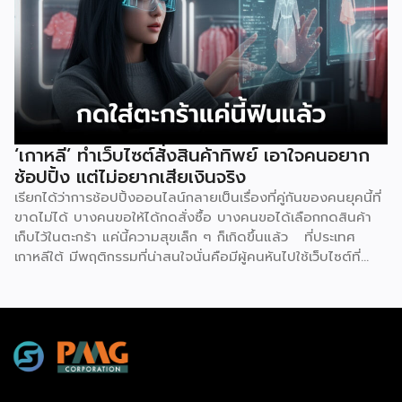
โดย “Xiao Gai” หุ่นยนต์ที่ถูกสร้างจากบริษัท Galbot ซึ่งเป็น
บริษัทด้านปัญญาประดิษฐ์ (AI) และหุ่นยนต์ในปักกิ่ง ด้วยความ
สูง 5 ฟุต 6 นิ้ว จึงทำหน้าที่ได้อย่างหลากหลาย ไม่ว่าจะเป็น การ
จัดเรียงสินค้าบนชั้นวาง, หยิบสินค้า และให้บริการลูกค้าเรื่องของ
การชำระเงิน ตามรายงานของ Galbot ระบุว่า “Xiao Gai”
สามารถสนทนากับลูกค้า, พูดคุยได้หลายภาษา, จำหน่ายสินค้าทุก
อย่าง ตั้งแต่ขนมขบเคี้ยวไปจนถึงยาที่หาซื้อได้ทั่วไป โดยความ
แปลกใหม่ของร้านค้าแห่งนี้คาดการณ์ว่าจะช่วยเพิ่มจำนวนผู้คน
‘เกาหลี’ ทำเว็บไซต์สั่งสินค้าทิพย์ เอาใจคนอยาก
สัญจรไป-มาในพื้นที่มากถึง 40% พร้อมกับตั้งเป้าวางแผนที่จะ
ช้อปปิ้ง แต่ไม่อยากเสียเงินจริง
เปิดร้านค้าขนาดเล็กที่บริหารจัดการด้วยหุ่นยนต์อีก 100 แห่ง ใน
เรียกได้ว่าการช้อปปิ้งออนไลน์กลายเป็นเรื่องที่คู่กันของคนยุคนี้ที่
[…]
ขาดไม่ได้ บางคนขอให้ได้กดสั่งซื้อ บางคนขอได้เลือกกดสินค้า
เก็บไว้ในตะกร้า แค่นี้ความสุขเล็ก ๆ ก็เกิดขึ้นแล้ว ที่ประเทศ
เกาหลีใต้ มีพฤติกรรมที่น่าสนใจนั่นคือมีผู้คนหันไปใช้เว็บไซต์ที่
เรียกว่า ‘dopamine sites’ โดยเป็นเว็บไซต์ที่จำลองประสบกา
รณ์การช้อปปิ้งออนไลน์ได้อย่างสมบูรณ์แบบ ซึ่งผู้ใช้งานไม่ต้อง
เสียค่าใช้จ่ายแต่อย่างใด แน่นอนว่าดินแดนกิมจินี้มีการใช้
เทคโนโลยีดิจิทัลมากที่สุดในโลก เช่นเดียวกับการช้อปปิ้งออนไลน์
ที่พัฒนามากที่สุดเช่นกัน แม้ว่าตัวเลขการค้าออนไลน์ยังคง
แข็งแกร่ง แต่อีกด้านหนึ่งกลับพบว่ากลุ่มเยาวชนเกาหลีใต้ หันไปใช้
บริการเว็บไซต์ที่จำลองแพลตฟอร์มช้อปปิ้งออนไลน์ทุกขั้นตอน