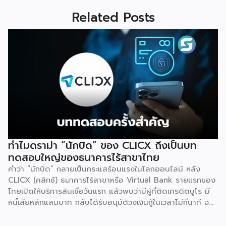
Related Posts
ทำไมดราม่า “นักบิด” ของ CLICX ถึงเป็นบท
ทดสอบใหญ่ของธนาคารไร้สาขาไทย
คำว่า “นักบิด” กลายเป็นกระแสร้อนแรงในโลกออนไลน์ หลัง
CLICX (คลิกซ์) ธนาคารไร้สาขาหรือ Virtual Bank รายแรกของ
ไทยเปิดให้บริการสินเชื่อวันแรก แล้วพบว่ามีผู้ที่ติดเครดิตบูโร มี
หนี้เสียหลักแสนบาท กลับได้รับอนุมัติวงเงินกู้ในเวลาไม่กี่นาที จน
เกิดการชักชวนกันในกลุ่มโซเชียลว่าจะ “กู้แล้วไม่จ่าย” สวนทางกับ
ผู้สมัครที่มีประวัติการเงินดีบางรายกลับถูกระบบปฏิเสธ