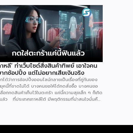
กาหลี’ ทำเว็บไซต์สั่งสินค้าทิพย์ เอาใจคน
ากช้อปปิ้ง แต่ไม่อยากเสียเงินจริง
ยกได้ว่าการช้อปปิ้งออนไลน์กลายเป็นเรื่องที่คู่กันของ
ุคนี้ที่ขาดไม่ได้ บางคนขอให้ได้กดสั่งซื้อ บางคนขอ
เลือกกดสินค้าเก็บไว้ในตะกร้า แค่นี้ความสุขเล็ก ๆ ก็เกิด
นแล้ว ที่ประเทศเกาหลีใต้ มีพฤติกรรมที่น่าสนใจนั่นคือ
ู้คนหันไปใช้เว็บไซต์ที่เรียกว่า ‘dopamine sites’ โดย
็นเว็บไซต์ที่จำลองประสบการณ์การช้อปปิ้งออนไลน์ได้
างสมบูรณ์แบบ ซึ่งผู้ใช้งานไม่ต้องเสียค่าใช้จ่ายแต่
างใด แน่นอนว่าดินแดนกิมจินี้มีการใช้เทคโนโลยีดิจิทัล
ที่สุดในโลก เช่นเดียวกับการช้อปปิ้งออนไลน์ที่พัฒนา