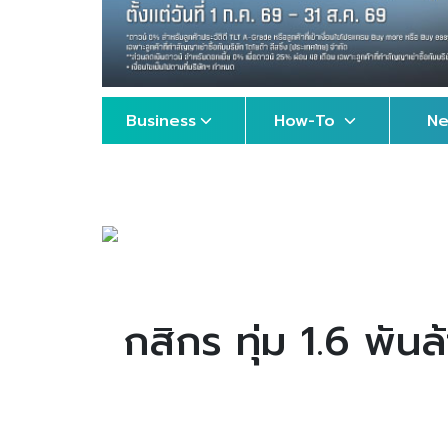
Business
How-To
N
กสิกร ทุ่ม 1.6 พันล