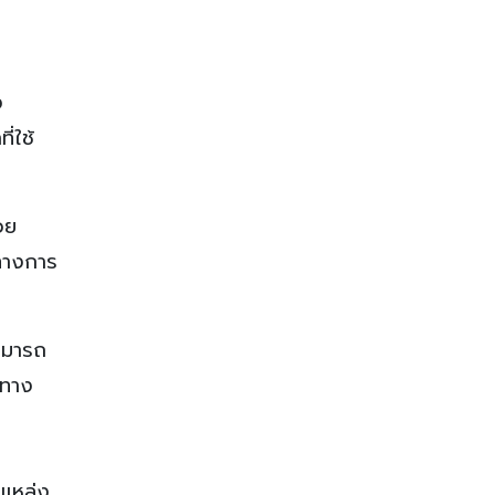
ง
ี่ใช้
วย
ทางการ
สามารถ
รทาง
งแหล่ง