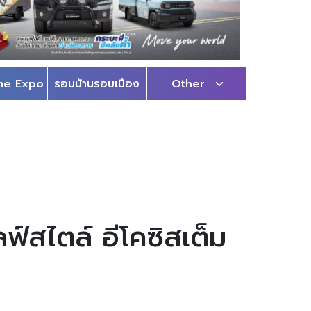
me Expo
รอบบ้านรอบเมือง
Other
ลฟ์สไตล์ อีโคซิสเต็ม