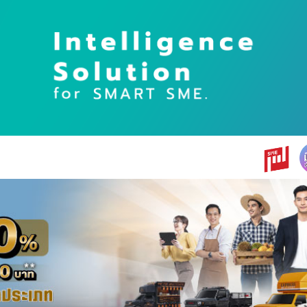
earch
r: