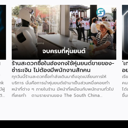
น
ร้านสะดวกซื้อในฮ่องกงใช้หุ่นยนต์ขายของ-
‘เ
ชำระเงิน ไม่ต้องมีพนักงานสักคน
อย
์
ทุกวันนี้ร้านสะดวกซื้อกำลังเดินมาถึงจุดเปลี่ยนการให้
เรี
nk
บริการ นั่นคือการนำหุ่นยนต์เข้ามาเป็นส่วนหนึ่งคอยทำ
คนย
ผู้
หน้าที่ต่าง ๆ ภายในร้าน มีหน้าที่เหมือนกับพนักงานทั่วไป
ได้
ติ
ที่เคยทำ ตามรายงานของ The South China
ขึ้
ชีย
Morning Post ระบุว่าที่ฮ่องกงมีร้านสะดวกซื้อแห่งใหม่
มีผ
ร
เปิดให้บริการ โดยตั้งเป้าจะดึงดูดลูกค้า และเพิ่มความ
เป
่
แปลกใหม่ด้วยการใช้หุ่นยนต์ฮิวมานอยด์เพียงตัวเดียวเป็น
อย่
อน
ผู้ควบคุมทุกอย่าง ซึ่งร้านแห่งนี้ตั้งอยู่ริมน้ำหงฮอม เปิด
อย่
้าง
ให้บริการตลอด 24 ชั่วโมง แน่นอนว่าความพิเศษอยู่ที่
มาก