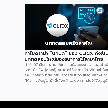
ทำไมดราม่า “นักบิด” ของ CLICX ถึงเป็
บททดสอบใหญ่ของธนาคารไร้สาขาไทย
คำว่า “นักบิด” กลายเป็นกระแสร้อนแรงในโลกออนไลน
หลัง CLICX (คลิกซ์) ธนาคารไร้สาขาหรือ Virtual Ba
รายแรกของไทยเปิดให้บริการสินเชื่อวันแรก แล้วพบว่ามี
ที่ติดเครดิตบูโร มีหนี้เสียหลักแสนบาท กลับได้รับอนุมั
วงเงินกู้ในเวลาไม่กี่นาที จนเกิดการชักชวนกันในกลุ่มโซเ
ลว่าจะ “กู้แล้วไม่จ่าย” สวนทางกับผู้สมัครที่มีประวัติกา
เงินดีบางรายกลับถูกระบบปฏิเสธ เหตุการณ์นี้ไม่ใช่แค
ดราม่าบนโลกออนไลน์เท่านั้น แต่เป็นกรณีศึกษาที่สะท้
ธรรมชาติของโมเดลธุรกิจใหม่ที่กำลังจะเปลี่ยนโครงสร