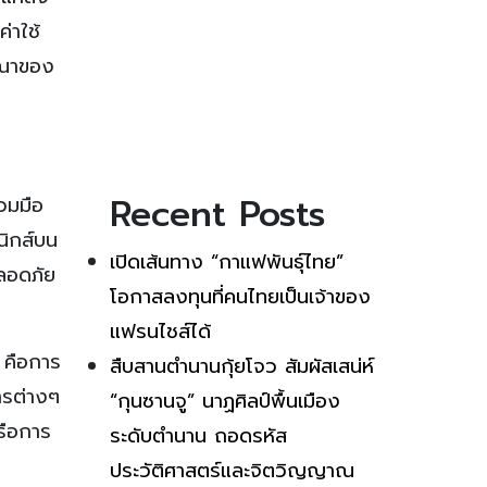
่าใช้
ษณาของ
Recent Posts
่วมมือ
นิกส์บน
เปิดเส้นทาง “กาแฟพันธุ์ไทย”
ปลอดภัย
โอกาสลงทุนที่คนไทยเป็นเจ้าของ
แฟรนไชส์ได้
 คือการ
สืบสานตำนานกุ้ยโจว สัมผัสเสน่ห์
ารต่างๆ
“กุนซานจู” นาฏศิลป์พื้นเมือง
รือการ
ระดับตำนาน ถอดรหัส
ประวัติศาสตร์และจิตวิญญาณ