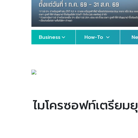
Business
How-To
N
ไมโครซอฟท์เตรียมยุ