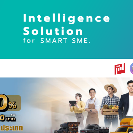
earch
r: