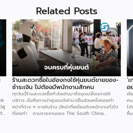
Related Posts
น
ร้านสะดวกซื้อในฮ่องกงใช้หุ่นยนต์ขายของ-
‘เ
ชำระเงิน ไม่ต้องมีพนักงานสักคน
อย
์
ทุกวันนี้ร้านสะดวกซื้อกำลังเดินมาถึงจุดเปลี่ยนการให้
เรี
nk
บริการ นั่นคือการนำหุ่นยนต์เข้ามาเป็นส่วนหนึ่งคอยทำ
คนย
ผู้
หน้าที่ต่าง ๆ ภายในร้าน มีหน้าที่เหมือนกับพนักงานทั่วไป
ได้
ติ
ที่เคยทำ ตามรายงานของ The South China
ขึ้
ชีย
Morning Post ระบุว่าที่ฮ่องกงมีร้านสะดวกซื้อแห่งใหม่
มีผ
ร
เปิดให้บริการ โดยตั้งเป้าจะดึงดูดลูกค้า และเพิ่มความ
เป