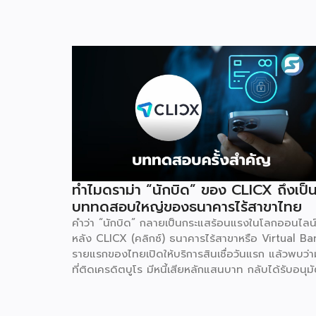
ทำไมดราม่า “นักบิด” ของ CLICX ถึงเป็
บททดสอบใหญ่ของธนาคารไร้สาขาไทย
คำว่า “นักบิด” กลายเป็นกระแสร้อนแรงในโลกออนไลน
หลัง CLICX (คลิกซ์) ธนาคารไร้สาขาหรือ Virtual Ba
รายแรกของไทยเปิดให้บริการสินเชื่อวันแรก แล้วพบว่ามี
ที่ติดเครดิตบูโร มีหนี้เสียหลักแสนบาท กลับได้รับอนุมั
วงเงินกู้ในเวลาไม่กี่นาที จนเกิดการชักชวนกันในกลุ่มโซเ
ลว่าจะ “กู้แล้วไม่จ่าย” สวนทางกับผู้สมัครที่มีประวัติกา