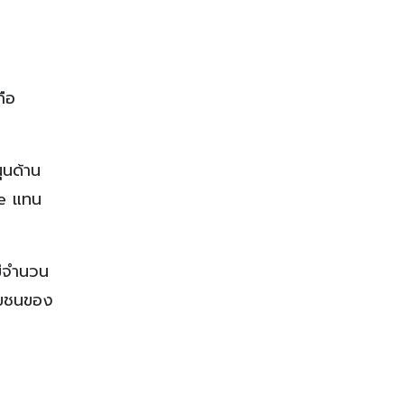
ถือ
ุนด้าน
ne แทน
มีจำนวน
ชุมชนของ