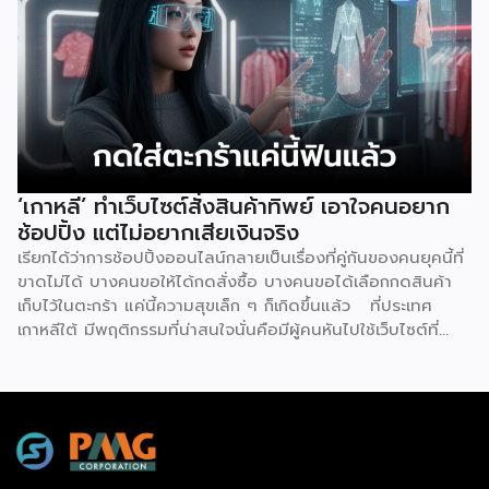
ตลอด 24 ชั่วโมง แน่นอนว่าความพิเศษอยู่ที่การบริหารจัดการ
โดย “Xiao Gai” หุ่นยนต์ที่ถูกสร้างจากบริษัท Galbot ซึ่งเป็น
บริษัทด้านปัญญาประดิษฐ์ (AI) และหุ่นยนต์ในปักกิ่ง ด้วยความ
สูง 5 ฟุต 6 นิ้ว จึงทำหน้าที่ได้อย่างหลากหลาย ไม่ว่าจะเป็น การ
จัดเรียงสินค้าบนชั้นวาง, หยิบสินค้า และให้บริการลูกค้าเรื่องของ
การชำระเงิน ตามรายงานของ Galbot ระบุว่า “Xiao Gai”
สามารถสนทนากับลูกค้า, พูดคุยได้หลายภาษา, จำหน่ายสินค้าทุก
อย่าง ตั้งแต่ขนมขบเคี้ยวไปจนถึงยาที่หาซื้อได้ทั่วไป โดยความ
แปลกใหม่ของร้านค้าแห่งนี้คาดการณ์ว่าจะช่วยเพิ่มจำนวนผู้คน
‘เกาหลี’ ทำเว็บไซต์สั่งสินค้าทิพย์ เอาใจคนอยาก
สัญจรไป-มาในพื้นที่มากถึง 40% พร้อมกับตั้งเป้าวางแผนที่จะ
ช้อปปิ้ง แต่ไม่อยากเสียเงินจริง
เปิดร้านค้าขนาดเล็กที่บริหารจัดการด้วยหุ่นยนต์อีก 100 แห่ง ใน
เรียกได้ว่าการช้อปปิ้งออนไลน์กลายเป็นเรื่องที่คู่กันของคนยุคนี้ที่
[…]
ขาดไม่ได้ บางคนขอให้ได้กดสั่งซื้อ บางคนขอได้เลือกกดสินค้า
เก็บไว้ในตะกร้า แค่นี้ความสุขเล็ก ๆ ก็เกิดขึ้นแล้ว ที่ประเทศ
เกาหลีใต้ มีพฤติกรรมที่น่าสนใจนั่นคือมีผู้คนหันไปใช้เว็บไซต์ที่
เรียกว่า ‘dopamine sites’ โดยเป็นเว็บไซต์ที่จำลองประสบกา
รณ์การช้อปปิ้งออนไลน์ได้อย่างสมบูรณ์แบบ ซึ่งผู้ใช้งานไม่ต้อง
เสียค่าใช้จ่ายแต่อย่างใด แน่นอนว่าดินแดนกิมจินี้มีการใช้
เทคโนโลยีดิจิทัลมากที่สุดในโลก เช่นเดียวกับการช้อปปิ้งออนไลน์
ที่พัฒนามากที่สุดเช่นกัน แม้ว่าตัวเลขการค้าออนไลน์ยังคง
แข็งแกร่ง แต่อีกด้านหนึ่งกลับพบว่ากลุ่มเยาวชนเกาหลีใต้ หันไปใช้