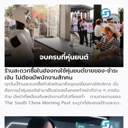
ผู้สมัครที่มีประวัติการเงินดีบางรายกลับถูกระบบปฏิเสธ
เหตุการณ์นี้ไม่ใช่แค่ดราม่าบนโลกออนไลน์เท่านั้น แต่เป็นกรณี
ศึกษาที่สะท้อนธรรมชาติของโมเดลธุรกิจใหม่ที่กำลังจะเปลี่ยน
โครงสร้างการเงินไทย นั่นคือ Virtual Bank ซึ่งผู้ประกอบการ
SME ควรทำความเข้าใจให้ลึกกว่าพาดหัวข่าว เพราะทั้งโอกาส และ
ความเสี่ยงที่เกิดขึ้นล้วนเกี่ยวข้องกับการเข้าถึงแหล่งทุนของธุรกิจ
รายย่อยโดยตรง ก่อนอื่นมาทำความเข้าใจกันก่อนว่า Virtual
Bank คืออะไร ต่างจากธนาคารเดิมตรงไหน คำตอบเรื่องนี้
อธิบายให้เข้าใจว่านี่ คือธนาคารที่ได้รับใบอนุญาตเต็มรูปแบบจาก
ธนาคารแห่งประเทศไทย (ธปท.) เหมือนธนาคารพาณิชย์ทั่วไปทุก
ประการ ต่างกันที่ไม่มีหน้าสาขาให้เดินเข้าไปทำธุรกรรม ทุกอย่าง
ร้านสะดวกซื้อในฮ่องกงใช้หุ่นยนต์ขายของ-ชำระ
ตั้งแต่เปิดบัญชี ฝาก-ถอน โอนเงิน ไปจนถึงขอสินเชื่อ จะทำผ่าน
เงิน ไม่ต้องมีพนักงานสักคน
แอปพลิเคชันทั้งหมด จุดนี้คือสิ่งที่ทำให้ Virtual Bank ต่าง
ทุกวันนี้ร้านสะดวกซื้อกำลังเดินมาถึงจุดเปลี่ยนการให้บริการ นั่น
จาก Mobile Banking ของธนาคารทั่วไปที่เราคุ้นเคย เพราะ
คือการนำหุ่นยนต์เข้ามาเป็นส่วนหนึ่งคอยทำหน้าที่ต่าง ๆ ภายใน
Mobile […]
ร้าน มีหน้าที่เหมือนกับพนักงานทั่วไปที่เคยทำ ตามรายงานของ
The South China Morning Post ระบุว่าที่ฮ่องกงมีร้านสะดวก
ซื้อแห่งใหม่เปิดให้บริการ โดยตั้งเป้าจะดึงดูดลูกค้า และเพิ่มความ
แปลกใหม่ด้วยการใช้หุ่นยนต์ฮิวมานอยด์เพียงตัวเดียวเป็นผู้
ควบคุมทุกอย่าง ซึ่งร้านแห่งนี้ตั้งอยู่ริมน้ำหงฮอม เปิดให้บริการ