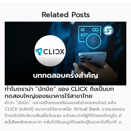
Related Posts
ทำไมดราม่า “นักบิด” ของ CLICX ถึงเป็นบท
ทดสอบใหญ่ของธนาคารไร้สาขาไทย
คำว่า “นักบิด” กลายเป็นกระแสร้อนแรงในโลกออนไลน์ หลัง
CLICX (คลิกซ์) ธนาคารไร้สาขาหรือ Virtual Bank รายแรกของ
ไทยเปิดให้บริการสินเชื่อวันแรก แล้วพบว่ามีผู้ที่ติดเครดิตบูโร มี
หนี้เสียหลักแสนบาท กลับได้รับอนุมัติวงเงินกู้ในเวลาไม่กี่นาที จน
เกิดการชักชวนกันในกลุ่มโซเชียลว่าจะ “กู้แล้วไม่จ่าย” สวนทางกับ