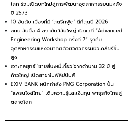
โลก ร่วมเปิดบทใหม่สู่การพัฒนาอุตสาหกรรมนมหลัง
ปี 2573
10 อันดับ เมืองที่มี ‘สตรีทฟู้ด’ ดีที่สุดปี 2026
สทน จับมือ 4 สถาบันวิจัยใหญ่ เปิดเวที “Advanced
Engineering Workshop ครั้งที่ 7” รุกคืบ
อุตสาหกรรมแห่งอนาคตด้วยวิศวกรรมนิวเคลียร์ขั้น
สูง
เจาะกลยุทธ์ ‘ชายสี่บะหมี่เกี๊ยว’จากตำนาน 32 ปี สู่
ก้าวใหญ่ เปิดสาขาในฟิลิปปินส์
EXIM BANK ผนึกกำลัง PMG Corporation ปั้น
“แฟรนไชส์ไทย” เติมความรู้และเงินทุน พาธุรกิจไทยสู่
ตลาดโลก