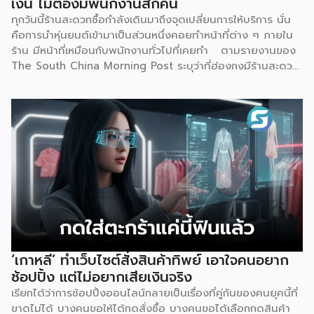
เงิน ไม่ต้องมีพนักงานสักคน
แอปพลิเคชันทั้งหมด จุดนี้คือสิ่งที่ทำให้ Virtual Bank ต่าง
ทุกวันนี้ร้านสะดวกซื้อกำลังเดินมาถึงจุดเปลี่ยนการให้บริการ นั่น
จาก Mobile Banking ของธนาคารทั่วไปที่เราคุ้นเคย เพราะ
คือการนำหุ่นยนต์เข้ามาเป็นส่วนหนึ่งคอยทำหน้าที่ต่าง ๆ ภายใน
Mobile […]
ร้าน มีหน้าที่เหมือนกับพนักงานทั่วไปที่เคยทำ ตามรายงานของ
The South China Morning Post ระบุว่าที่ฮ่องกงมีร้านสะดวก
ซื้อแห่งใหม่เปิดให้บริการ โดยตั้งเป้าจะดึงดูดลูกค้า และเพิ่มความ
แปลกใหม่ด้วยการใช้หุ่นยนต์ฮิวมานอยด์เพียงตัวเดียวเป็นผู้
ควบคุมทุกอย่าง ซึ่งร้านแห่งนี้ตั้งอยู่ริมน้ำหงฮอม เปิดให้บริการ
ตลอด 24 ชั่วโมง แน่นอนว่าความพิเศษอยู่ที่การบริหารจัดการ
โดย “Xiao Gai” หุ่นยนต์ที่ถูกสร้างจากบริษัท Galbot ซึ่งเป็น
บริษัทด้านปัญญาประดิษฐ์ (AI) และหุ่นยนต์ในปักกิ่ง ด้วยความ
สูง 5 ฟุต 6 นิ้ว จึงทำหน้าที่ได้อย่างหลากหลาย ไม่ว่าจะเป็น การ
จัดเรียงสินค้าบนชั้นวาง, หยิบสินค้า และให้บริการลูกค้าเรื่องของ
การชำระเงิน ตามรายงานของ Galbot ระบุว่า “Xiao Gai”
สามารถสนทนากับลูกค้า, พูดคุยได้หลายภาษา, จำหน่ายสินค้าทุก
อย่าง ตั้งแต่ขนมขบเคี้ยวไปจนถึงยาที่หาซื้อได้ทั่วไป โดยความ
แปลกใหม่ของร้านค้าแห่งนี้คาดการณ์ว่าจะช่วยเพิ่มจำนวนผู้คน
‘เกาหลี’ ทำเว็บไซต์สั่งสินค้าทิพย์ เอาใจคนอยาก
สัญจรไป-มาในพื้นที่มากถึง 40% พร้อมกับตั้งเป้าวางแผนที่จะ
ช้อปปิ้ง แต่ไม่อยากเสียเงินจริง
เปิดร้านค้าขนาดเล็กที่บริหารจัดการด้วยหุ่นยนต์อีก 100 แห่ง ใน
เรียกได้ว่าการช้อปปิ้งออนไลน์กลายเป็นเรื่องที่คู่กันของคนยุคนี้ที่
[…]
ขาดไม่ได้ บางคนขอให้ได้กดสั่งซื้อ บางคนขอได้เลือกกดสินค้า