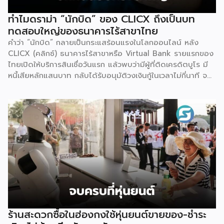
ทำไมดราม่า “นักบิด” ของ CLICX ถึงเป็นบท
ทดสอบใหญ่ของธนาคารไร้สาขาไทย
คำว่า “นักบิด” กลายเป็นกระแสร้อนแรงในโลกออนไลน์ หลัง
CLICX (คลิกซ์) ธนาคารไร้สาขาหรือ Virtual Bank รายแรกของ
ไทยเปิดให้บริการสินเชื่อวันแรก แล้วพบว่ามีผู้ที่ติดเครดิตบูโร มี
หนี้เสียหลักแสนบาท กลับได้รับอนุมัติวงเงินกู้ในเวลาไม่กี่นาที จน
เกิดการชักชวนกันในกลุ่มโซเชียลว่าจะ “กู้แล้วไม่จ่าย” สวนทางกับ
ผู้สมัครที่มีประวัติการเงินดีบางรายกลับถูกระบบปฏิเสธ
เหตุการณ์นี้ไม่ใช่แค่ดราม่าบนโลกออนไลน์เท่านั้น แต่เป็นกรณี
ศึกษาที่สะท้อนธรรมชาติของโมเดลธุรกิจใหม่ที่กำลังจะเปลี่ยน
โครงสร้างการเงินไทย นั่นคือ Virtual Bank ซึ่งผู้ประกอบการ
SME ควรทำความเข้าใจให้ลึกกว่าพาดหัวข่าว เพราะทั้งโอกาส และ
ความเสี่ยงที่เกิดขึ้นล้วนเกี่ยวข้องกับการเข้าถึงแหล่งทุนของธุรกิจ
รายย่อยโดยตรง ก่อนอื่นมาทำความเข้าใจกันก่อนว่า Virtual
Bank คืออะไร ต่างจากธนาคารเดิมตรงไหน คำตอบเรื่องนี้
อธิบายให้เข้าใจว่านี่ คือธนาคารที่ได้รับใบอนุญาตเต็มรูปแบบจาก
ธนาคารแห่งประเทศไทย (ธปท.) เหมือนธนาคารพาณิชย์ทั่วไปทุก
ประการ ต่างกันที่ไม่มีหน้าสาขาให้เดินเข้าไปทำธุรกรรม ทุกอย่าง
ร้านสะดวกซื้อในฮ่องกงใช้หุ่นยนต์ขายของ-ชำระ
ตั้งแต่เปิดบัญชี ฝาก-ถอน โอนเงิน ไปจนถึงขอสินเชื่อ จะทำผ่าน