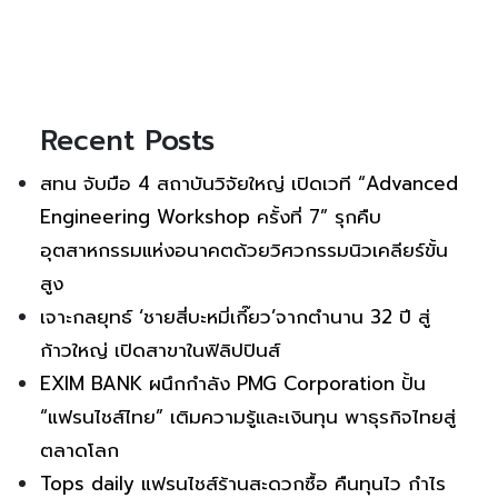
Recent Posts
สทน จับมือ 4 สถาบันวิจัยใหญ่ เปิดเวที “Advanced
Engineering Workshop ครั้งที่ 7” รุกคืบ
อุตสาหกรรมแห่งอนาคตด้วยวิศวกรรมนิวเคลียร์ขั้น
สูง
เจาะกลยุทธ์ ‘ชายสี่บะหมี่เกี๊ยว’จากตำนาน 32 ปี สู่
ก้าวใหญ่ เปิดสาขาในฟิลิปปินส์
EXIM BANK ผนึกกำลัง PMG Corporation ปั้น
“แฟรนไชส์ไทย” เติมความรู้และเงินทุน พาธุรกิจไทยสู่
ตลาดโลก
Tops daily แฟรนไชส์ร้านสะดวกซื้อ คืนทุนไว กำไร