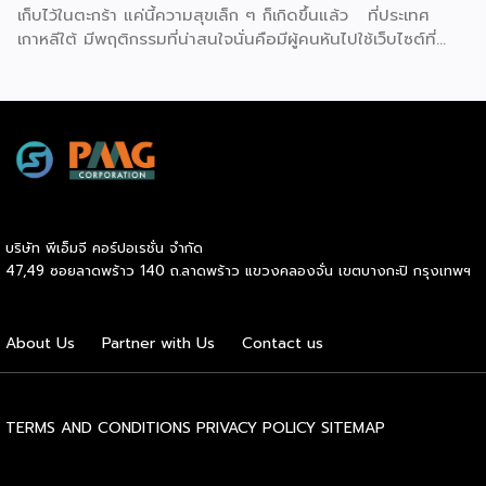
เก็บไว้ในตะกร้า แค่นี้ความสุขเล็ก ๆ ก็เกิดขึ้นแล้ว ที่ประเทศ
เกาหลีใต้ มีพฤติกรรมที่น่าสนใจนั่นคือมีผู้คนหันไปใช้เว็บไซต์ที่
เรียกว่า ‘dopamine sites’ โดยเป็นเว็บไซต์ที่จำลองประสบกา
รณ์การช้อปปิ้งออนไลน์ได้อย่างสมบูรณ์แบบ ซึ่งผู้ใช้งานไม่ต้อง
เสียค่าใช้จ่ายแต่อย่างใด แน่นอนว่าดินแดนกิมจินี้มีการใช้
เทคโนโลยีดิจิทัลมากที่สุดในโลก เช่นเดียวกับการช้อปปิ้งออนไลน์
ที่พัฒนามากที่สุดเช่นกัน แม้ว่าตัวเลขการค้าออนไลน์ยังคง
แข็งแกร่ง แต่อีกด้านหนึ่งกลับพบว่ากลุ่มเยาวชนเกาหลีใต้ หันไปใช้
บริการเว็บไซต์ที่จำลองแพลตฟอร์มช้อปปิ้งออนไลน์ทุกขั้นตอน
ไม่ว่าจะเป็น สินค้าที่มีให้เลือกมากมาย, การรีวิวอย่างละเอียด, การ
บริษัท พีเอ็มจี คอร์ปอเรชั่น จำกัด
ให้คะแนน และโปรโมชันต่าง ๆ รวมถึงการเพิ่มสินค้าลงในตะกร้า
47,49 ซอยลาดพร้าว 140 ถ.ลาดพร้าว แขวงคลองจั่น เขตบางกะปิ กรุงเทพฯ
กรอกที่อยู่จัดส่ง คลิกสั่งซื้อ เหล่านี้เพื่อมอบประสบการณ์การซื้อ
เสมือนจริงทุกประการขึ้นมาแบบไม่ต้องเสียเงิน แน่นอนว่า
‘dopamine sites’ กลายเป็นพื้นที่ที่ใช้ได้ผลจริง ๆ เต็มไปด้วย
About Us
Partner with Us
Contact us
ความตื่นเต้น ความคาดหวัง และการหลั่งสารโดปามีนเล็กน้อย
แม้ว่าจะรู้อยู่แล้วว่าไม่ได้ซื้อสินค้าอะไรเลยก็ตาม อีกทั้ง ยัง
สอดคล้องกับสภาพเศรษฐกิจในยุคปัจจุบันที่ค่าครองชีพสูง และ
การล่อลวงจากโฆษณาที่มีอย่างต่อเนื่อง ซึ่งเว็บไซต์นี้มีประโยชน์
TERMS AND CONDITIONS
PRIVACY POLICY
SITEMAP
อย่างแท้จริงในเรื่องการประหยัดเงิน ความพึงพอใจที่ได้สัมผัส
ประสบการณ์ช้อปปิ้งที่น่าหลงใหล อย่างไรก็ตาม เว็บไซต์ประเภท