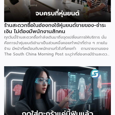
Bank คืออะไร ต่างจากธนาคารเดิมตรงไหน คำตอบเรื่องนี้
อธิบายให้เข้าใจว่านี่ คือธนาคารที่ได้รับใบอนุญาตเต็มรูปแบบจาก
ธนาคารแห่งประเทศไทย (ธปท.) เหมือนธนาคารพาณิชย์ทั่วไปทุก
ประการ ต่างกันที่ไม่มีหน้าสาขาให้เดินเข้าไปทำธุรกรรม ทุกอย่าง
ร้านสะดวกซื้อในฮ่องกงใช้หุ่นยนต์ขายของ-ชำระ
ตั้งแต่เปิดบัญชี ฝาก-ถอน โอนเงิน ไปจนถึงขอสินเชื่อ จะทำผ่าน
เงิน ไม่ต้องมีพนักงานสักคน
แอปพลิเคชันทั้งหมด จุดนี้คือสิ่งที่ทำให้ Virtual Bank ต่าง
ทุกวันนี้ร้านสะดวกซื้อกำลังเดินมาถึงจุดเปลี่ยนการให้บริการ นั่น
จาก Mobile Banking ของธนาคารทั่วไปที่เราคุ้นเคย เพราะ
คือการนำหุ่นยนต์เข้ามาเป็นส่วนหนึ่งคอยทำหน้าที่ต่าง ๆ ภายใน
Mobile […]
ร้าน มีหน้าที่เหมือนกับพนักงานทั่วไปที่เคยทำ ตามรายงานของ
The South China Morning Post ระบุว่าที่ฮ่องกงมีร้านสะดวก
ซื้อแห่งใหม่เปิดให้บริการ โดยตั้งเป้าจะดึงดูดลูกค้า และเพิ่มความ
แปลกใหม่ด้วยการใช้หุ่นยนต์ฮิวมานอยด์เพียงตัวเดียวเป็นผู้
ควบคุมทุกอย่าง ซึ่งร้านแห่งนี้ตั้งอยู่ริมน้ำหงฮอม เปิดให้บริการ
ตลอด 24 ชั่วโมง แน่นอนว่าความพิเศษอยู่ที่การบริหารจัดการ
โดย “Xiao Gai” หุ่นยนต์ที่ถูกสร้างจากบริษัท Galbot ซึ่งเป็น
บริษัทด้านปัญญาประดิษฐ์ (AI) และหุ่นยนต์ในปักกิ่ง ด้วยความ
สูง 5 ฟุต 6 นิ้ว จึงทำหน้าที่ได้อย่างหลากหลาย ไม่ว่าจะเป็น การ
จัดเรียงสินค้าบนชั้นวาง, หยิบสินค้า และให้บริการลูกค้าเรื่องของ
การชำระเงิน ตามรายงานของ Galbot ระบุว่า “Xiao Gai”
สามารถสนทนากับลูกค้า, พูดคุยได้หลายภาษา, จำหน่ายสินค้าทุก