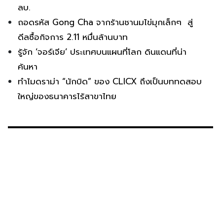
ลบ.
ถอดรหัส Gong Cha จากร้านชานมไข่มุกเล็กๆ สู่
ดีลซื้อกิจการ 2.11 หมื่นล้านบาท
รู้จัก ‘จอร์เจีย’ ประเทศบนแผนที่โลก ดินแดนที่น่า
ค้นหา
ทำไมดราม่า “นักบิด” ของ CLICX ถึงเป็นบททดสอบ
ใหญ่ของธนาคารไร้สาขาไทย