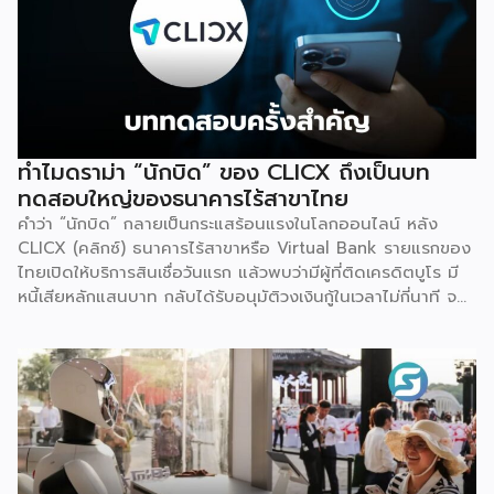
ทำไมดราม่า “นักบิด” ของ CLICX ถึงเป็นบท
ทดสอบใหญ่ของธนาคารไร้สาขาไทย
คำว่า “นักบิด” กลายเป็นกระแสร้อนแรงในโลกออนไลน์ หลัง
CLICX (คลิกซ์) ธนาคารไร้สาขาหรือ Virtual Bank รายแรกของ
ไทยเปิดให้บริการสินเชื่อวันแรก แล้วพบว่ามีผู้ที่ติดเครดิตบูโร มี
หนี้เสียหลักแสนบาท กลับได้รับอนุมัติวงเงินกู้ในเวลาไม่กี่นาที จน
เกิดการชักชวนกันในกลุ่มโซเชียลว่าจะ “กู้แล้วไม่จ่าย” สวนทางกับ
ผู้สมัครที่มีประวัติการเงินดีบางรายกลับถูกระบบปฏิเสธ
เหตุการณ์นี้ไม่ใช่แค่ดราม่าบนโลกออนไลน์เท่านั้น แต่เป็นกรณี
ศึกษาที่สะท้อนธรรมชาติของโมเดลธุรกิจใหม่ที่กำลังจะเปลี่ยน
โครงสร้างการเงินไทย นั่นคือ Virtual Bank ซึ่งผู้ประกอบการ
SME ควรทำความเข้าใจให้ลึกกว่าพาดหัวข่าว เพราะทั้งโอกาส และ
ความเสี่ยงที่เกิดขึ้นล้วนเกี่ยวข้องกับการเข้าถึงแหล่งทุนของธุรกิจ
รายย่อยโดยตรง ก่อนอื่นมาทำความเข้าใจกันก่อนว่า Virtual