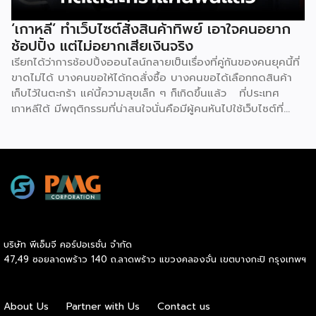
อย่าง ตั้งแต่ขนมขบเคี้ยวไปจนถึงยาที่หาซื้อได้ทั่วไป โดยความ
แปลกใหม่ของร้านค้าแห่งนี้คาดการณ์ว่าจะช่วยเพิ่มจำนวนผู้คน
‘เกาหลี’ ทำเว็บไซต์สั่งสินค้าทิพย์ เอาใจคนอยาก
สัญจรไป-มาในพื้นที่มากถึง 40% พร้อมกับตั้งเป้าวางแผนที่จะ
ช้อปปิ้ง แต่ไม่อยากเสียเงินจริง
เปิดร้านค้าขนาดเล็กที่บริหารจัดการด้วยหุ่นยนต์อีก 100 แห่ง ใน
เรียกได้ว่าการช้อปปิ้งออนไลน์กลายเป็นเรื่องที่คู่กันของคนยุคนี้ที่
[…]
ขาดไม่ได้ บางคนขอให้ได้กดสั่งซื้อ บางคนขอได้เลือกกดสินค้า
เก็บไว้ในตะกร้า แค่นี้ความสุขเล็ก ๆ ก็เกิดขึ้นแล้ว ที่ประเทศ
เกาหลีใต้ มีพฤติกรรมที่น่าสนใจนั่นคือมีผู้คนหันไปใช้เว็บไซต์ที่
เรียกว่า ‘dopamine sites’ โดยเป็นเว็บไซต์ที่จำลองประสบกา
รณ์การช้อปปิ้งออนไลน์ได้อย่างสมบูรณ์แบบ ซึ่งผู้ใช้งานไม่ต้อง
เสียค่าใช้จ่ายแต่อย่างใด แน่นอนว่าดินแดนกิมจินี้มีการใช้
เทคโนโลยีดิจิทัลมากที่สุดในโลก เช่นเดียวกับการช้อปปิ้งออนไลน์
ที่พัฒนามากที่สุดเช่นกัน แม้ว่าตัวเลขการค้าออนไลน์ยังคง
แข็งแกร่ง แต่อีกด้านหนึ่งกลับพบว่ากลุ่มเยาวชนเกาหลีใต้ หันไปใช้
บริการเว็บไซต์ที่จำลองแพลตฟอร์มช้อปปิ้งออนไลน์ทุกขั้นตอน
ไม่ว่าจะเป็น สินค้าที่มีให้เลือกมากมาย, การรีวิวอย่างละเอียด, การ
บริษัท พีเอ็มจี คอร์ปอเรชั่น จำกัด
ให้คะแนน และโปรโมชันต่าง ๆ รวมถึงการเพิ่มสินค้าลงในตะกร้า
47,49 ซอยลาดพร้าว 140 ถ.ลาดพร้าว แขวงคลองจั่น เขตบางกะปิ กรุงเทพฯ
กรอกที่อยู่จัดส่ง คลิกสั่งซื้อ เหล่านี้เพื่อมอบประสบการณ์การซื้อ
เสมือนจริงทุกประการขึ้นมาแบบไม่ต้องเสียเงิน แน่นอนว่า
‘dopamine sites’ กลายเป็นพื้นที่ที่ใช้ได้ผลจริง ๆ เต็มไปด้วย
About Us
Partner with Us
Contact us
ความตื่นเต้น ความคาดหวัง และการหลั่งสารโดปามีนเล็กน้อย