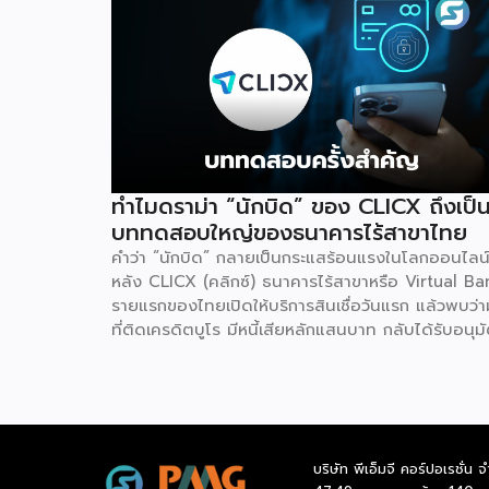
ทำไมดราม่า “นักบิด” ของ CLICX ถึงเป็
บททดสอบใหญ่ของธนาคารไร้สาขาไทย
คำว่า “นักบิด” กลายเป็นกระแสร้อนแรงในโลกออนไลน
หลัง CLICX (คลิกซ์) ธนาคารไร้สาขาหรือ Virtual Ba
รายแรกของไทยเปิดให้บริการสินเชื่อวันแรก แล้วพบว่ามี
ที่ติดเครดิตบูโร มีหนี้เสียหลักแสนบาท กลับได้รับอนุมั
วงเงินกู้ในเวลาไม่กี่นาที จนเกิดการชักชวนกันในกลุ่มโซเ
ลว่าจะ “กู้แล้วไม่จ่าย” สวนทางกับผู้สมัครที่มีประวัติกา
เงินดีบางรายกลับถูกระบบปฏิเสธ เหตุการณ์นี้ไม่ใช่แค
ดราม่าบนโลกออนไลน์เท่านั้น แต่เป็นกรณีศึกษาที่สะท้
ธรรมชาติของโมเดลธุรกิจใหม่ที่กำลังจะเปลี่ยนโครงสร
บริษัท พีเอ็มจี คอร์ปอเรชั่น จ
การเงินไทย นั่นคือ Virtual Bank ซึ่งผู้ประกอบการ 