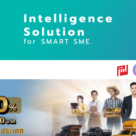
earch
r: