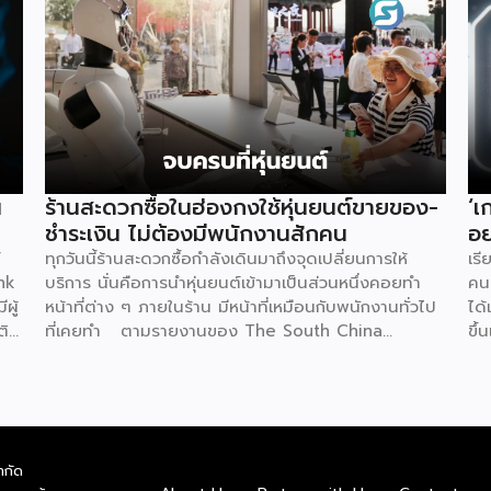
น
ร้านสะดวกซื้อในฮ่องกงใช้หุ่นยนต์ขายของ-
‘เ
ชำระเงิน ไม่ต้องมีพนักงานสักคน
อย
์
ทุกวันนี้ร้านสะดวกซื้อกำลังเดินมาถึงจุดเปลี่ยนการให้
เรี
nk
บริการ นั่นคือการนำหุ่นยนต์เข้ามาเป็นส่วนหนึ่งคอยทำ
คนย
ผู้
หน้าที่ต่าง ๆ ภายในร้าน มีหน้าที่เหมือนกับพนักงานทั่วไป
ได้
ติ
ที่เคยทำ ตามรายงานของ The South China
ขึ้
ชีย
Morning Post ระบุว่าที่ฮ่องกงมีร้านสะดวกซื้อแห่งใหม่
มีผ
ร
เปิดให้บริการ โดยตั้งเป้าจะดึงดูดลูกค้า และเพิ่มความ
เป
่
แปลกใหม่ด้วยการใช้หุ่นยนต์ฮิวมานอยด์เพียงตัวเดียวเป็น
อย่
อน
ผู้ควบคุมทุกอย่าง ซึ่งร้านแห่งนี้ตั้งอยู่ริมน้ำหงฮอม เปิด
อย่
้าง
ให้บริการตลอด 24 ชั่วโมง แน่นอนว่าความพิเศษอยู่ที่
มาก
ำกัด
SME
การบริหารจัดการโดย “Xiao Gai” หุ่นยนต์ที่ถูกสร้างจาก
มา