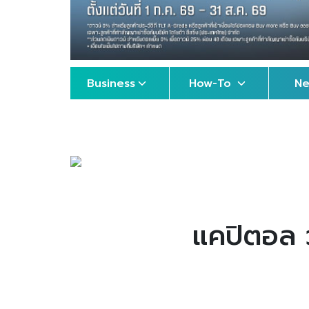
Business
How-To
N
แคปิตอล ว