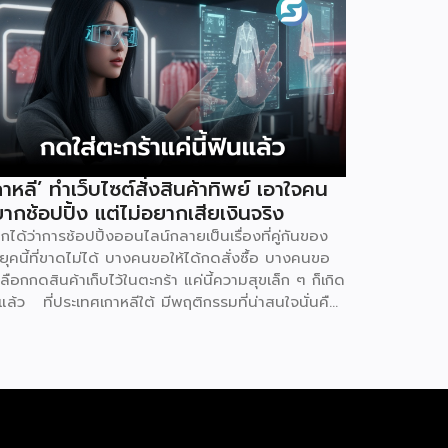
กาหลี’ ทำเว็บไซต์สั่งสินค้าทิพย์ เอาใจคน
ากช้อปปิ้ง แต่ไม่อยากเสียเงินจริง
ยกได้ว่าการช้อปปิ้งออนไลน์กลายเป็นเรื่องที่คู่กันของ
ุคนี้ที่ขาดไม่ได้ บางคนขอให้ได้กดสั่งซื้อ บางคนขอ
เลือกกดสินค้าเก็บไว้ในตะกร้า แค่นี้ความสุขเล็ก ๆ ก็เกิด
นแล้ว ที่ประเทศเกาหลีใต้ มีพฤติกรรมที่น่าสนใจนั่นคือ
ู้คนหันไปใช้เว็บไซต์ที่เรียกว่า ‘dopamine sites’ โดย
็นเว็บไซต์ที่จำลองประสบการณ์การช้อปปิ้งออนไลน์ได้
างสมบูรณ์แบบ ซึ่งผู้ใช้งานไม่ต้องเสียค่าใช้จ่ายแต่
างใด แน่นอนว่าดินแดนกิมจินี้มีการใช้เทคโนโลยีดิจิทัล
ที่สุดในโลก เช่นเดียวกับการช้อปปิ้งออนไลน์ที่พัฒนา
กที่สุดเช่นกัน แม้ว่าตัวเลขการค้าออนไลน์ยังคง