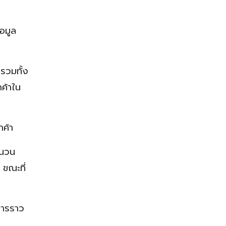
อมูล
รวมทั้ง
ค้าใน
กค้า
ำนวน
 ขณะที่
าคารราว