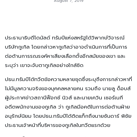
August 7, 2019
ประธานาธิบดีโดนัลด์ ทรัมป์แห่งสหรัฐได้วิพากษ์วิจารณ์
บริษัทกูเกิล โดยกล่าวหากูเกิลว่าอาจดำเนินการที่เป็นการ
ต่อต้านการรณรงค์หาเสียงเลือกตั้งอีกสมัยของเขา และ
ระบุว่า เขาจะจับตากูเกิลอย่างใกล้ชิด
ปธน.ทรัมป์ได้ทวีตข้อความหลายชุดซึ่งระบุถึงการกล่าวหาที่
ไม่มีมูลความจริงของบุคคลหลายคน รวมถึง นายลู ด็อบส์
ผู้ประกาศข่าวสถานีฟ็อกซ์ นิวส์ และนายเควิน เซอร์เนกี
อดีตพนักงานของกูเกิล ว่า กูเกิลมีอคติในการต่อต้านฝ่าย
อนุรักษ์นิยม โดยปธน.ทรัมป์ได้ติดแท็กถึงนายซันดาร์ พิชัย
ประธานเจ้าหน้าที่บริหารของกูเกิลในทวีตแรกด้วย