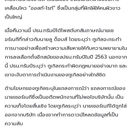
เคลื่อนไหว “ออลท์-ไรท์” ซึ่งเป็นกลุ่มที่ฝักใฝ่ให้คนผิวขาว
เป็นใหญ่
เมื่อคืนวานนี้ ปธน.ทรัมป์ได้โพสต์บทสัมภาษณ์นายเซ
อร์เนกีที่กล่าวกับนายลู ด็อบส์ โดยระบุว่า กูเกิลจะกระทำ
การบางอย่างเพื่อสร้างความเสียหายให้กับความพยายามใน
การลงเลือกตั้งอีกสมัยของปธน.ทรัมป์ในปี 2563 นอกจาก
นี้ ปธน.ทรัมป์ระบุว่า กูเกิลกระทำผิดกฏหมายอย่างมาก และ
เขาจะจับตาการดำเนินงานของกูเกิลอย่างใกล้ชิด
ด้านโฆษกของกูเกิลระบุในแถลงการณ์ว่า แถลงการณ์ของ
นายเซอร์เนกีซึ่งเป็นอดีตพนักงานที่ไม่พอใจบริษัทนั้น เป็น
ความเท็จโดยสิ้นเชิง โดยกูเกิลระบุว่า นายเซอร์เนกีได้ถูกไล่
ออกจากบริษัท เนื่องจากทำการดาวน์โหลดข้อมูลที่เป็น
ความลับ