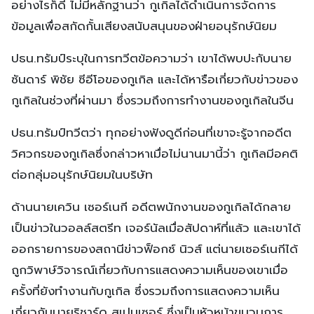
อย่างไรก็ดี ไม่มีหลักฐานว่า กูเกิลได้ดำเนินการจัดการ
ข้อมูลเพื่อสกัดกั้นเสียงสนับสนุนของฝ่ายอนุรักษ์นิยม
ปธน.ทรัมป์ระบุในการทวีตข้อความว่า เขาได้พบปะกับนาย
ซันดาร์ พิชัย ซีอีโอของกูเกิล และได้หารือเกี่ยวกับข่าวของ
กูเกิลในช่วงที่ผ่านมา ซึ่งรวมถึงการทำงานของกูเกิลในจีน
ปธน.ทรัมป์ทวีตว่า ทุกอย่างฟังดูดีก่อนที่เขาจะรู้จากอดีต
วิศวกรของกูเกิลซึ่งกล่าวหาเมื่อไม่นานมานี้ว่า กูเกิลมีอคติ
ต่อกลุ่มอนุรักษ์นิยมในบริษัท
ด้านนายเควิน เซอร์เนกี อดีตพนักงานของกูเกิลได้กลาย
เป็นข่าวในวอลล์สตรีท เจอร์นัลเมื่อสัปดาห์ที่แล้ว และเขาได้
ออกรายการของสถานีข่าวฟ็อกซ์ นิวส์ แต่นายเซอร์เนกีได้
ถูกวิพาษ์วิจารณ์เกี่ยวกับการแสดงความเห็นของเขาเมื่อ
ครั้งที่ยังทำงานกับกูเกิล ซึ่งรวมถึงการแสดงความเห็น
เกี่ยวกับนายริชาร์ด สเปนเซอร์ ซึ่งเป็นหัวหน้าขบวนการ