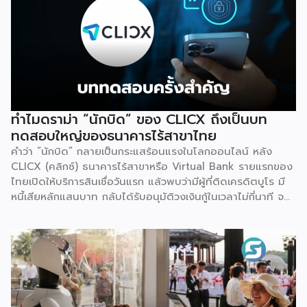
ทำไมดราม่า “นักบิด” ของ CLICX ถึงเป็นบท
ทดสอบใหญ่ของธนาคารไร้สาขาไทย
คำว่า “นักบิด” กลายเป็นกระแสร้อนแรงในโลกออนไลน์ หลัง
CLICX (คลิกซ์) ธนาคารไร้สาขาหรือ Virtual Bank รายแรกของ
ไทยเปิดให้บริการสินเชื่อวันแรก แล้วพบว่ามีผู้ที่ติดเครดิตบูโร มี
หนี้เสียหลักแสนบาท กลับได้รับอนุมัติวงเงินกู้ในเวลาไม่กี่นาที จน
เกิดการชักชวนกันในกลุ่มโซเชียลว่าจะ “กู้แล้วไม่จ่าย” สวนทางกับ
ผู้สมัครที่มีประวัติการเงินดีบางรายกลับถูกระบบปฏิเสธ
เหตุการณ์นี้ไม่ใช่แค่ดราม่าบนโลกออนไลน์เท่านั้น แต่เป็นกรณี
ศึกษาที่สะท้อนธรรมชาติของโมเดลธุรกิจใหม่ที่กำลังจะเปลี่ยน
โครงสร้างการเงินไทย นั่นคือ Virtual Bank ซึ่งผู้ประกอบการ
SME ควรทำความเข้าใจให้ลึกกว่าพาดหัวข่าว เพราะทั้งโอกาส และ
ความเสี่ยงที่เกิดขึ้นล้วนเกี่ยวข้องกับการเข้าถึงแหล่งทุนของธุรกิจ