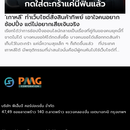
สามารถสนทนากับลูกค้า, พูดคุยได้หลายภาษา, จำหน่ายสินค้าทุก
อย่าง ตั้งแต่ขนมขบเคี้ยวไปจนถึงยาที่หาซื้อได้ทั่วไป โดยความ
แปลกใหม่ของร้านค้าแห่งนี้คาดการณ์ว่าจะช่วยเพิ่มจำนวนผู้คน
‘เกาหลี’ ทำเว็บไซต์สั่งสินค้าทิพย์ เอาใจคนอยาก
สัญจรไป-มาในพื้นที่มากถึง 40% พร้อมกับตั้งเป้าวางแผนที่จะ
ช้อปปิ้ง แต่ไม่อยากเสียเงินจริง
เปิดร้านค้าขนาดเล็กที่บริหารจัดการด้วยหุ่นยนต์อีก 100 แห่ง ใน
เรียกได้ว่าการช้อปปิ้งออนไลน์กลายเป็นเรื่องที่คู่กันของคนยุคนี้ที่
[…]
ขาดไม่ได้ บางคนขอให้ได้กดสั่งซื้อ บางคนขอได้เลือกกดสินค้า
เก็บไว้ในตะกร้า แค่นี้ความสุขเล็ก ๆ ก็เกิดขึ้นแล้ว ที่ประเทศ
เกาหลีใต้ มีพฤติกรรมที่น่าสนใจนั่นคือมีผู้คนหันไปใช้เว็บไซต์ที่
เรียกว่า ‘dopamine sites’ โดยเป็นเว็บไซต์ที่จำลองประสบกา
รณ์การช้อปปิ้งออนไลน์ได้อย่างสมบูรณ์แบบ ซึ่งผู้ใช้งานไม่ต้อง
เสียค่าใช้จ่ายแต่อย่างใด แน่นอนว่าดินแดนกิมจินี้มีการใช้
เทคโนโลยีดิจิทัลมากที่สุดในโลก เช่นเดียวกับการช้อปปิ้งออนไลน์
ที่พัฒนามากที่สุดเช่นกัน แม้ว่าตัวเลขการค้าออนไลน์ยังคง
แข็งแกร่ง แต่อีกด้านหนึ่งกลับพบว่ากลุ่มเยาวชนเกาหลีใต้ หันไปใช้
บริการเว็บไซต์ที่จำลองแพลตฟอร์มช้อปปิ้งออนไลน์ทุกขั้นตอน
ไม่ว่าจะเป็น สินค้าที่มีให้เลือกมากมาย, การรีวิวอย่างละเอียด, การ
บริษัท พีเอ็มจี คอร์ปอเรชั่น จำกัด
ให้คะแนน และโปรโมชันต่าง ๆ รวมถึงการเพิ่มสินค้าลงในตะกร้า
47,49 ซอยลาดพร้าว 140 ถ.ลาดพร้าว แขวงคลองจั่น เขตบางกะปิ กรุงเทพฯ
กรอกที่อยู่จัดส่ง คลิกสั่งซื้อ เหล่านี้เพื่อมอบประสบการณ์การซื้อ
เสมือนจริงทุกประการขึ้นมาแบบไม่ต้องเสียเงิน แน่นอนว่า
‘dopamine sites’ กลายเป็นพื้นที่ที่ใช้ได้ผลจริง ๆ เต็มไปด้วย