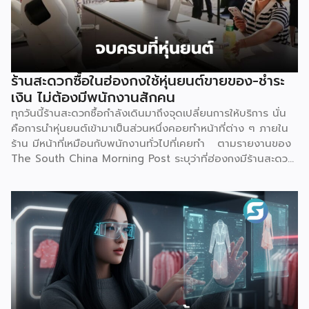
รายย่อยโดยตรง ก่อนอื่นมาทำความเข้าใจกันก่อนว่า Virtual
Bank คืออะไร ต่างจากธนาคารเดิมตรงไหน คำตอบเรื่องนี้
อธิบายให้เข้าใจว่านี่ คือธนาคารที่ได้รับใบอนุญาตเต็มรูปแบบจาก
ธนาคารแห่งประเทศไทย (ธปท.) เหมือนธนาคารพาณิชย์ทั่วไปทุก
ประการ ต่างกันที่ไม่มีหน้าสาขาให้เดินเข้าไปทำธุรกรรม ทุกอย่าง
ร้านสะดวกซื้อในฮ่องกงใช้หุ่นยนต์ขายของ-ชำระ
ตั้งแต่เปิดบัญชี ฝาก-ถอน โอนเงิน ไปจนถึงขอสินเชื่อ จะทำผ่าน
เงิน ไม่ต้องมีพนักงานสักคน
แอปพลิเคชันทั้งหมด จุดนี้คือสิ่งที่ทำให้ Virtual Bank ต่าง
ทุกวันนี้ร้านสะดวกซื้อกำลังเดินมาถึงจุดเปลี่ยนการให้บริการ นั่น
จาก Mobile Banking ของธนาคารทั่วไปที่เราคุ้นเคย เพราะ
คือการนำหุ่นยนต์เข้ามาเป็นส่วนหนึ่งคอยทำหน้าที่ต่าง ๆ ภายใน
Mobile […]
ร้าน มีหน้าที่เหมือนกับพนักงานทั่วไปที่เคยทำ ตามรายงานของ
The South China Morning Post ระบุว่าที่ฮ่องกงมีร้านสะดวก
ซื้อแห่งใหม่เปิดให้บริการ โดยตั้งเป้าจะดึงดูดลูกค้า และเพิ่มความ
แปลกใหม่ด้วยการใช้หุ่นยนต์ฮิวมานอยด์เพียงตัวเดียวเป็นผู้
ควบคุมทุกอย่าง ซึ่งร้านแห่งนี้ตั้งอยู่ริมน้ำหงฮอม เปิดให้บริการ
ตลอด 24 ชั่วโมง แน่นอนว่าความพิเศษอยู่ที่การบริหารจัดการ
โดย “Xiao Gai” หุ่นยนต์ที่ถูกสร้างจากบริษัท Galbot ซึ่งเป็น
บริษัทด้านปัญญาประดิษฐ์ (AI) และหุ่นยนต์ในปักกิ่ง ด้วยความ
สูง 5 ฟุต 6 นิ้ว จึงทำหน้าที่ได้อย่างหลากหลาย ไม่ว่าจะเป็น การ
จัดเรียงสินค้าบนชั้นวาง, หยิบสินค้า และให้บริการลูกค้าเรื่องของ
การชำระเงิน ตามรายงานของ Galbot ระบุว่า “Xiao Gai”