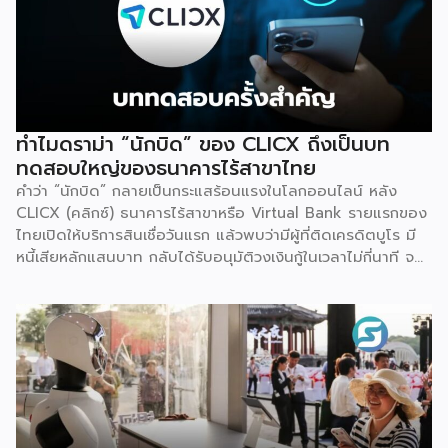
ทำไมดราม่า “นักบิด” ของ CLICX ถึงเป็นบท
ทดสอบใหญ่ของธนาคารไร้สาขาไทย
คำว่า “นักบิด” กลายเป็นกระแสร้อนแรงในโลกออนไลน์ หลัง
CLICX (คลิกซ์) ธนาคารไร้สาขาหรือ Virtual Bank รายแรกของ
ไทยเปิดให้บริการสินเชื่อวันแรก แล้วพบว่ามีผู้ที่ติดเครดิตบูโร มี
หนี้เสียหลักแสนบาท กลับได้รับอนุมัติวงเงินกู้ในเวลาไม่กี่นาที จน
เกิดการชักชวนกันในกลุ่มโซเชียลว่าจะ “กู้แล้วไม่จ่าย” สวนทางกับ
ผู้สมัครที่มีประวัติการเงินดีบางรายกลับถูกระบบปฏิเสธ
เหตุการณ์นี้ไม่ใช่แค่ดราม่าบนโลกออนไลน์เท่านั้น แต่เป็นกรณี
ศึกษาที่สะท้อนธรรมชาติของโมเดลธุรกิจใหม่ที่กำลังจะเปลี่ยน
โครงสร้างการเงินไทย นั่นคือ Virtual Bank ซึ่งผู้ประกอบการ
SME ควรทำความเข้าใจให้ลึกกว่าพาดหัวข่าว เพราะทั้งโอกาส และ
ความเสี่ยงที่เกิดขึ้นล้วนเกี่ยวข้องกับการเข้าถึงแหล่งทุนของธุรกิจ
รายย่อยโดยตรง ก่อนอื่นมาทำความเข้าใจกันก่อนว่า Virtual