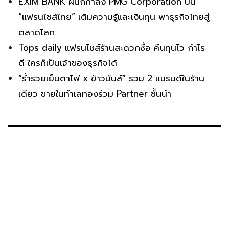
EXIM BANK ผนึกกำลัง PMG Corporation ปั้น
“แฟรนไชส์ไทย” เติมความรู้และเงินทุน พาธุรกิจไทยสู่
ตลาดโลก
Tops daily แฟรนไชส์ร้านสะดวกซื้อ คืนทุนไว กำไร
ดี ใครก็เป็นเจ้าของธุรกิจได้
“ร่ำรวยเย็นตาโฟ x ข้าวมันส์” รวม 2 แบรนด์ในร้าน
เดียว ขายในทำเลทองร่วม Partner ชั้นนำ