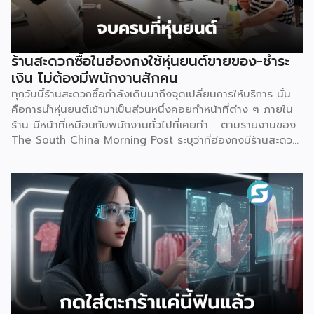
Bank คืออะไร ต่างจากธนาคารเดิมตรงไหน คำตอบเรื่องนี้
อธิบายให้เข้าใจว่านี่ คือธนาคารที่ได้รับใบอนุญาตเต็มรูปแบบจาก
ธนาคารแห่งประเทศไทย (ธปท.) เหมือนธนาคารพาณิชย์ทั่วไปทุก
ประการ ต่างกันที่ไม่มีหน้าสาขาให้เดินเข้าไปทำธุรกรรม ทุกอย่าง
ร้านสะดวกซื้อในฮ่องกงใช้หุ่นยนต์ขายของ-ชำระ
ตั้งแต่เปิดบัญชี ฝาก-ถอน โอนเงิน ไปจนถึงขอสินเชื่อ จะทำผ่าน
เงิน ไม่ต้องมีพนักงานสักคน
แอปพลิเคชันทั้งหมด จุดนี้คือสิ่งที่ทำให้ Virtual Bank ต่าง
ทุกวันนี้ร้านสะดวกซื้อกำลังเดินมาถึงจุดเปลี่ยนการให้บริการ นั่น
จาก Mobile Banking ของธนาคารทั่วไปที่เราคุ้นเคย เพราะ
คือการนำหุ่นยนต์เข้ามาเป็นส่วนหนึ่งคอยทำหน้าที่ต่าง ๆ ภายใน
Mobile […]
ร้าน มีหน้าที่เหมือนกับพนักงานทั่วไปที่เคยทำ ตามรายงานของ
The South China Morning Post ระบุว่าที่ฮ่องกงมีร้านสะดวก
ซื้อแห่งใหม่เปิดให้บริการ โดยตั้งเป้าจะดึงดูดลูกค้า และเพิ่มความ
แปลกใหม่ด้วยการใช้หุ่นยนต์ฮิวมานอยด์เพียงตัวเดียวเป็นผู้
ควบคุมทุกอย่าง ซึ่งร้านแห่งนี้ตั้งอยู่ริมน้ำหงฮอม เปิดให้บริการ
ตลอด 24 ชั่วโมง แน่นอนว่าความพิเศษอยู่ที่การบริหารจัดการ
โดย “Xiao Gai” หุ่นยนต์ที่ถูกสร้างจากบริษัท Galbot ซึ่งเป็น
บริษัทด้านปัญญาประดิษฐ์ (AI) และหุ่นยนต์ในปักกิ่ง ด้วยความ
สูง 5 ฟุต 6 นิ้ว จึงทำหน้าที่ได้อย่างหลากหลาย ไม่ว่าจะเป็น การ
จัดเรียงสินค้าบนชั้นวาง, หยิบสินค้า และให้บริการลูกค้าเรื่องของ
การชำระเงิน ตามรายงานของ Galbot ระบุว่า “Xiao Gai”
สามารถสนทนากับลูกค้า, พูดคุยได้หลายภาษา, จำหน่ายสินค้าทุก
อย่าง ตั้งแต่ขนมขบเคี้ยวไปจนถึงยาที่หาซื้อได้ทั่วไป โดยความ