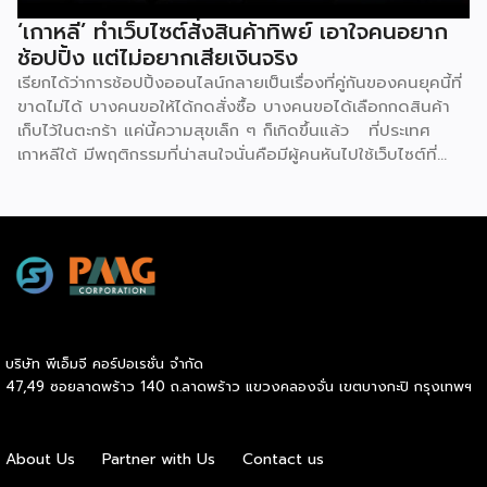
แปลกใหม่ของร้านค้าแห่งนี้คาดการณ์ว่าจะช่วยเพิ่มจำนวนผู้คน
‘เกาหลี’ ทำเว็บไซต์สั่งสินค้าทิพย์ เอาใจคนอยาก
สัญจรไป-มาในพื้นที่มากถึง 40% พร้อมกับตั้งเป้าวางแผนที่จะ
ช้อปปิ้ง แต่ไม่อยากเสียเงินจริง
เปิดร้านค้าขนาดเล็กที่บริหารจัดการด้วยหุ่นยนต์อีก 100 แห่ง ใน
เรียกได้ว่าการช้อปปิ้งออนไลน์กลายเป็นเรื่องที่คู่กันของคนยุคนี้ที่
[…]
ขาดไม่ได้ บางคนขอให้ได้กดสั่งซื้อ บางคนขอได้เลือกกดสินค้า
เก็บไว้ในตะกร้า แค่นี้ความสุขเล็ก ๆ ก็เกิดขึ้นแล้ว ที่ประเทศ
เกาหลีใต้ มีพฤติกรรมที่น่าสนใจนั่นคือมีผู้คนหันไปใช้เว็บไซต์ที่
เรียกว่า ‘dopamine sites’ โดยเป็นเว็บไซต์ที่จำลองประสบกา
รณ์การช้อปปิ้งออนไลน์ได้อย่างสมบูรณ์แบบ ซึ่งผู้ใช้งานไม่ต้อง
เสียค่าใช้จ่ายแต่อย่างใด แน่นอนว่าดินแดนกิมจินี้มีการใช้
เทคโนโลยีดิจิทัลมากที่สุดในโลก เช่นเดียวกับการช้อปปิ้งออนไลน์
ที่พัฒนามากที่สุดเช่นกัน แม้ว่าตัวเลขการค้าออนไลน์ยังคง
แข็งแกร่ง แต่อีกด้านหนึ่งกลับพบว่ากลุ่มเยาวชนเกาหลีใต้ หันไปใช้
บริการเว็บไซต์ที่จำลองแพลตฟอร์มช้อปปิ้งออนไลน์ทุกขั้นตอน
ไม่ว่าจะเป็น สินค้าที่มีให้เลือกมากมาย, การรีวิวอย่างละเอียด, การ
บริษัท พีเอ็มจี คอร์ปอเรชั่น จำกัด
ให้คะแนน และโปรโมชันต่าง ๆ รวมถึงการเพิ่มสินค้าลงในตะกร้า
47,49 ซอยลาดพร้าว 140 ถ.ลาดพร้าว แขวงคลองจั่น เขตบางกะปิ กรุงเทพฯ
กรอกที่อยู่จัดส่ง คลิกสั่งซื้อ เหล่านี้เพื่อมอบประสบการณ์การซื้อ
เสมือนจริงทุกประการขึ้นมาแบบไม่ต้องเสียเงิน แน่นอนว่า
‘dopamine sites’ กลายเป็นพื้นที่ที่ใช้ได้ผลจริง ๆ เต็มไปด้วย
About Us
Partner with Us
Contact us
ความตื่นเต้น ความคาดหวัง และการหลั่งสารโดปามีนเล็กน้อย