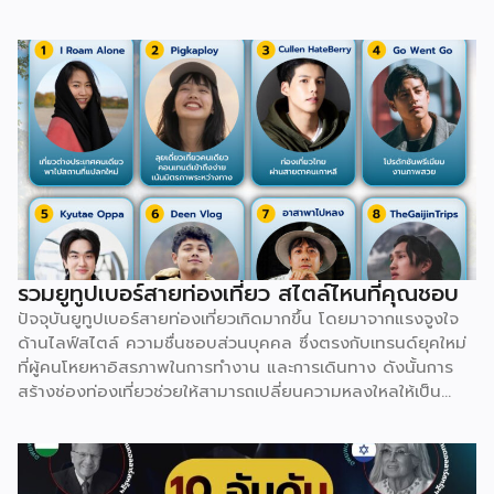
ดินที่เรียกว่า Kvevri ทั้งยังมีภาษาและตัวหนังสือรูปทรงกลมมน
เป็นเอกลักษณ์เฉพาะตัวที่ไม่เหมือนภาษาใดในโลก นอกจากนี้
จอร์เจียยังเป็นที่ตั้งของ Ushguli หมู่บ้านที่มีคนอยู่อาศัยจริงซึ่ง
สูงที่สุดในยุโรป ล้อมรอบด้วยหอคอยหินโบราณ และมีเมืองถ้ำ
ขนาดใหญ่อย่าง Vardzia ที่ขุดเข้าไปในเนื้อหินถึง 13 ชั้นเพื่อใช้
ซ่อนตัวจากศัตรูในอดีต ยิ่งไปกว่านั้น ยามล้อมวงกินเลี้ยงใน
วัฒนธรรม Supra จะต้องมี Tamada หรือหัวหน้าโต๊ะคอยร่ายคำ
อวยพรยาวเหยียดสะท้อนเรื่องราวชีวิต ความรัก และบรรพบุรุษ
ก่อนที่ทุกคนจะยกแก้วดื่มพร้อมกัน ทำให้จอร์เจียไม่ได้มีดีแค่
ธรรมชาติ แต่เต็มไปด้วยอารยธรรมสุดลึกลับที่รอให้ไปสัมผัส
รวมยูทูปเบอร์สายท่องเที่ยว สไตล์ไหนที่คุณชอบ
ปัจจุบันยูทูปเบอร์สายท่องเที่ยวเกิดมากขึ้น โดยมาจากแรงจูงใจ
ด้านไลฟ์สไตล์ ความชื่นชอบส่วนบุคคล ซึ่งตรงกับเทรนด์ยุคใหม่
ที่ผู้คนโหยหาอิสรภาพในการทำงาน และการเดินทาง ดังนั้นการ
สร้างช่องท่องเที่ยวช่วยให้สามารถเปลี่ยนความหลงใหลให้เป็น
อาชีพ ผ่านช่องทางสร้างรายได้ที่หลากหลาย ทั้งจาก AdSense,
สปอนเซอร์แบรนด์สินค้า/โรงแรม, การขายสินค้าของตัวเอง ไป
จนถึงงานรับรีวิว สามารถต่อยอดออกไปได้อย่างหลากหลาย
นอกจากนี้ พฤติกรรมผู้บริโภคยุคปัจจุบันที่นิยมเสพวิดีโอท่อง