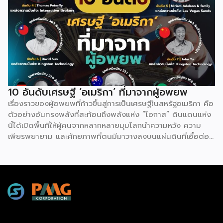
เที่ยวเพื่อหาแรงบันดาลใจ ใช้เป็นข้อมูลวางแผนเดินทาง หรือรับ
ชมเพื่อความเพลิดเพลิน (Virtual Travel) คอนเทนต์สายนี้จึงมี
อุปสงค์จากผู้ชมสูงอย่างต่อเนื่อง เปิดโอกาสให้ครีเอเตอร์ดึงจุด
เด่น และมุมมองเฉพาะตัวมาสร้าง Niche Content ที่แตกต่างได้
เสมอ เรื่องอื่นๆ ที่น่าสนใจ “ฮลุน โซโล่” จากเด็กกำพร้า
ทำงานโรงงานวันละ 300 สู่ยูทูบเบอร์แบกเป้เที่ยวรอบโลก
10 อันดับเศรษฐี ‘อเมริกา’ ที่มาจากผู้อพยพ
เรื่องราวของผู้อพยพที่ก้าวขึ้นสู่การเป็นเศรษฐีในสหรัฐอเมริกา คือ
ตัวอย่างอันทรงพลังที่สะท้อนถึงพลังแห่ง “โอกาส” ดินแดนแห่ง
นี้ได้เปิดพื้นที่ให้ผู้คนจากหลากหลายมุมโลกนำความหวัง ความ
เพียรพยายาม และศักยภาพที่ตนมีมาวางลงบนแผ่นดินที่เอื้อต่อ
การเติบโต แม้ต้องเริ่มจากศูนย์ ต้องเผชิญความท้าทายทั้งด้าน
ภาษาและวัฒนธรรม แต่ระบบเศรษฐกิจที่เปิดกว้างและค่านิยมที่
ให้คุณค่ากับความเชี่ยวชาญมากกว่าปูมหลัง ได้กลายเป็นสปริง
บอร์ดให้วิสัยทัศน์และการทำงานหนักบ่มเพาะเป็นผลสำเร็จลบล้าง
ข้อจำกัดเดิม ความสำเร็จของพวกเขามิได้เกิดจากโชคช่วย แต่เกิด
จากการที่โอกาสอันเท่าเทียมมาบรรจบกับความมุ่งมั่นที่ไม่ยอมแพ้
จนเปลี่ยนชีวิตจากผู้แสวงหาที่พักพิงให้กลายเป็นผู้สร้างคุณค่าและ