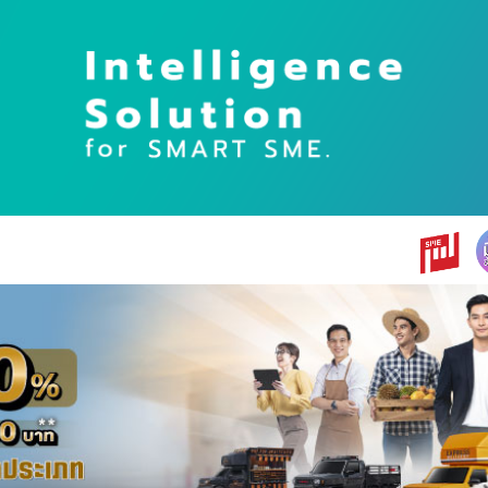
earch
r: