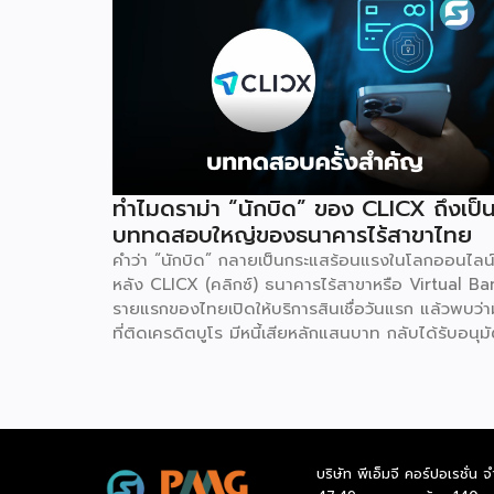
ทำไมดราม่า “นักบิด” ของ CLICX ถึงเป็
บททดสอบใหญ่ของธนาคารไร้สาขาไทย
คำว่า “นักบิด” กลายเป็นกระแสร้อนแรงในโลกออนไลน
หลัง CLICX (คลิกซ์) ธนาคารไร้สาขาหรือ Virtual Ba
รายแรกของไทยเปิดให้บริการสินเชื่อวันแรก แล้วพบว่ามี
ที่ติดเครดิตบูโร มีหนี้เสียหลักแสนบาท กลับได้รับอนุมั
วงเงินกู้ในเวลาไม่กี่นาที จนเกิดการชักชวนกันในกลุ่มโซเ
ลว่าจะ “กู้แล้วไม่จ่าย” สวนทางกับผู้สมัครที่มีประวัติกา
เงินดีบางรายกลับถูกระบบปฏิเสธ เหตุการณ์นี้ไม่ใช่แค
ดราม่าบนโลกออนไลน์เท่านั้น แต่เป็นกรณีศึกษาที่สะท้
ธรรมชาติของโมเดลธุรกิจใหม่ที่กำลังจะเปลี่ยนโครงสร
บริษัท พีเอ็มจี คอร์ปอเรชั่น จ
การเงินไทย นั่นคือ Virtual Bank ซึ่งผู้ประกอบการ 