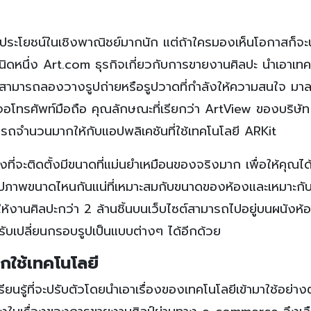
ระโยชน์ในเชิงพาณิชย์มากนัก แต่ถ้าใครมองเห็นโอกาสก็จะน
นิดหนึ่ง Art.com ธุรกิจเกี่ยวกับการขายงานศิลปะ นำเอาเทคโ
ายสามารถลองวางรูปถ่ายหรือรูปวาดที่กำลังให้ความสนใจ ม
จอโทรศัพท์มือถือ คุณลักษณะที่เรียกว่า ArtView ของบริษัท 
มารถจำนวนมากให้กับแอปพลิเคชันที่ใช้เทคโนโลยี ARKit
งที่จะติดตั้งมีขนาดที่แม่นยำเหมือนของจริงมาก เพื่อให้คุณได
 รูปภาพขนาดไหนกันแน่ที่เหมาะสมกับขนาดของห้องและเหมาะกั
้งานศิลปะกว่า 2 ล้านชิ้นบนเว็บไซต์สามารถไปอยู่บนผนังห
ับเปลี่ยนกรอบรูปเป็นแบบต่างๆ ได้อีกด้วย
อกใช้เทคโนโลยี
รียนรู้ที่จะปรับตัวโดยนำเอาเรื่องของเทคโนโลยีเข้ามาใช้อย่างต