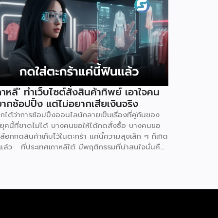
กาหลี’ ทำเว็บไซต์สั่งสินค้าทิพย์ เอาใจคน
ากช้อปปิ้ง แต่ไม่อยากเสียเงินจริง
ยกได้ว่าการช้อปปิ้งออนไลน์กลายเป็นเรื่องที่คู่กันของ
ุคนี้ที่ขาดไม่ได้ บางคนขอให้ได้กดสั่งซื้อ บางคนขอ
เลือกกดสินค้าเก็บไว้ในตะกร้า แค่นี้ความสุขเล็ก ๆ ก็เกิด
นแล้ว ที่ประเทศเกาหลีใต้ มีพฤติกรรมที่น่าสนใจนั่นคือ
ู้คนหันไปใช้เว็บไซต์ที่เรียกว่า ‘dopamine sites’ โดย
็นเว็บไซต์ที่จำลองประสบการณ์การช้อปปิ้งออนไลน์ได้
างสมบูรณ์แบบ ซึ่งผู้ใช้งานไม่ต้องเสียค่าใช้จ่ายแต่
างใด แน่นอนว่าดินแดนกิมจินี้มีการใช้เทคโนโลยีดิจิทัล
ที่สุดในโลก เช่นเดียวกับการช้อปปิ้งออนไลน์ที่พัฒนา
กที่สุดเช่นกัน แม้ว่าตัวเลขการค้าออนไลน์ยังคง