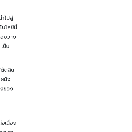
ำไปสู่
นโลยีนี้
าลองวาง
เป็น
้ตัดสิน
บผนัง
้องของ
่อเนื่อง