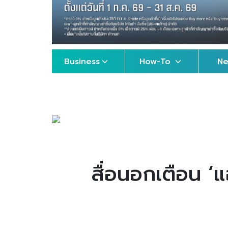
Business
How-To
N
สื่อนอกเตือน ‘แ