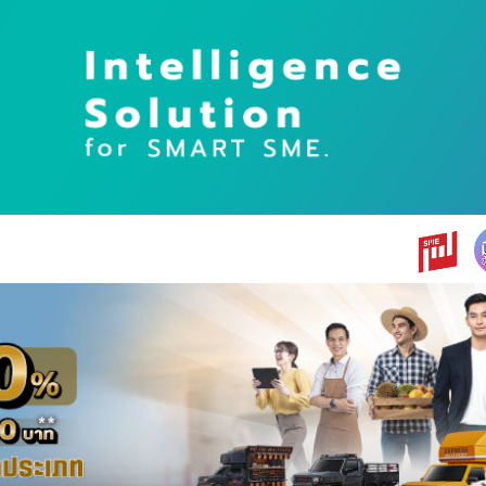
earch
r: