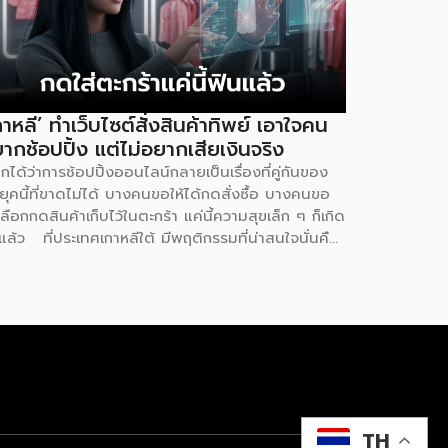
กาหลี’ ทำเว็บไซต์สั่งสินค้าทิพย์ เอาใจคน
ากช้อปปิ้ง แต่ไม่อยากเสียเงินจริง
ยกได้ว่าการช้อปปิ้งออนไลน์กลายเป็นเรื่องที่คู่กันของ
ุคนี้ที่ขาดไม่ได้ บางคนขอให้ได้กดสั่งซื้อ บางคนขอ
เลือกกดสินค้าเก็บไว้ในตะกร้า แค่นี้ความสุขเล็ก ๆ ก็เกิด
นแล้ว ที่ประเทศเกาหลีใต้ มีพฤติกรรมที่น่าสนใจนั่นคือ
ู้คนหันไปใช้เว็บไซต์ที่เรียกว่า ‘dopamine sites’ โดย
็นเว็บไซต์ที่จำลองประสบการณ์การช้อปปิ้งออนไลน์ได้
างสมบูรณ์แบบ ซึ่งผู้ใช้งานไม่ต้องเสียค่าใช้จ่ายแต่
างใด แน่นอนว่าดินแดนกิมจินี้มีการใช้เทคโนโลยีดิจิทัล
ที่สุดในโลก เช่นเดียวกับการช้อปปิ้งออนไลน์ที่พัฒนา
กที่สุดเช่นกัน แม้ว่าตัวเลขการค้าออนไลน์ยังคง
งแกร่ง แต่อีกด้านหนึ่งกลับพบว่ากลุ่มเยาวชนเกาหลีใต้
ไปใช้บริการเว็บไซต์ที่จำลองแพลตฟอร์มช้อปปิ้ง
ไลน์ทุกขั้นตอน ไม่ว่าจะเป็น สินค้าที่มีให้เลือก
TH