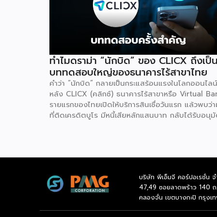
ทำไมดราม่า “นักบิด” ของ CLICX ถึงเป็
บททดสอบใหญ่ของธนาคารไร้สาขาไทย
คำว่า “นักบิด” กลายเป็นกระแสร้อนแรงในโลกออนไลน
หลัง CLICX (คลิกซ์) ธนาคารไร้สาขาหรือ Virtual Ba
รายแรกของไทยเปิดให้บริการสินเชื่อวันแรก แล้วพบว่ามี
ที่ติดเครดิตบูโร มีหนี้เสียหลักแสนบาท กลับได้รับอนุมั
วงเงินกู้ในเวลาไม่กี่นาที จนเกิดการชักชวนกันในกลุ่มโซเ
ลว่าจะ “กู้แล้วไม่จ่าย” สวนทางกับผู้สมัครที่มีประวัติกา
เงินดีบางรายกลับถูกระบบปฏิเสธ เหตุการณ์นี้ไม่ใช่แค
ดราม่าบนโลกออนไลน์เท่านั้น แต่เป็นกรณีศึกษาที่สะท้
ธรรมชาติของโมเดลธุรกิจใหม่ที่กำลังจะเปลี่ยนโครงสร
บริษัท พีเอ็มจี คอร์ปอเรชั่น จ
การเงินไทย นั่นคือ Virtual Bank ซึ่งผู้ประกอบการ 
47,49 ซอยลาดพร้าว 140 ถ
ควรทำความเข้าใจให้ลึกกว่าพาดหัวข่าว เพราะทั้งโอกาส
คลองจั่น เขตบางกะปิ กรุงเ
และความเสี่ยงที่เกิดขึ้นล้วนเกี่ยวข้องกับการเข้าถึงแหล่
ทุนของธุรกิจรายย่อยโดยตรง ก่อนอื่นมาทำความเข้