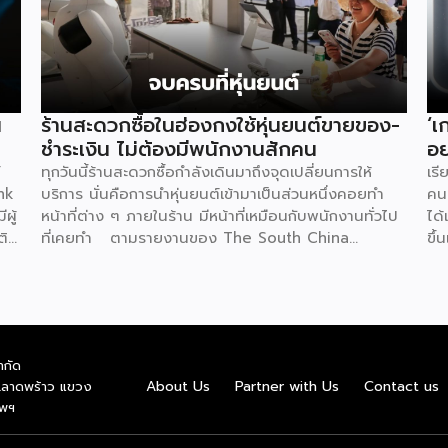
น
ร้านสะดวกซื้อในฮ่องกงใช้หุ่นยนต์ขายของ-
‘เ
ชำระเงิน ไม่ต้องมีพนักงานสักคน
อย
์
ทุกวันนี้ร้านสะดวกซื้อกำลังเดินมาถึงจุดเปลี่ยนการให้
เรี
nk
บริการ นั่นคือการนำหุ่นยนต์เข้ามาเป็นส่วนหนึ่งคอยทำ
คนย
ผู้
หน้าที่ต่าง ๆ ภายในร้าน มีหน้าที่เหมือนกับพนักงานทั่วไป
ได้
ติ
ที่เคยทำ ตามรายงานของ The South China
ขึ้
ชีย
Morning Post ระบุว่าที่ฮ่องกงมีร้านสะดวกซื้อแห่งใหม่
มีผ
ร
เปิดให้บริการ โดยตั้งเป้าจะดึงดูดลูกค้า และเพิ่มความ
เป
่
แปลกใหม่ด้วยการใช้หุ่นยนต์ฮิวมานอยด์เพียงตัวเดียวเป็น
อย่
อน
ผู้ควบคุมทุกอย่าง ซึ่งร้านแห่งนี้ตั้งอยู่ริมน้ำหงฮอม เปิด
อย่
้าง
ให้บริการตลอด 24 ชั่วโมง แน่นอนว่าความพิเศษอยู่ที่
มาก
ำกัด
SME
การบริหารจัดการโดย “Xiao Gai” หุ่นยนต์ที่ถูกสร้างจาก
มา
About Us
Partner with Us
Contact us
.ลาดพร้าว แขวง
บริษัท Galbot ซึ่งเป็นบริษัทด้านปัญญาประดิษฐ์ (AI)
แข็
ทพฯ
ง
และหุ่นยนต์ในปักกิ่ง ด้วยความสูง 5 ฟุต 6 นิ้ว จึงทำ
หัน
าใจ
หน้าที่ได้อย่างหลากหลาย ไม่ว่าจะเป็น การจัดเรียงสินค้า
ออน