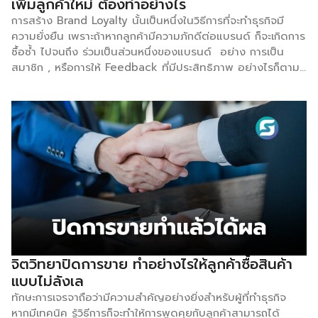
เพิ่มลูกค้าใหม่ ต้องทำอย่างไร
ถึงมีดีลพิเศษ ๆ ออกมาเสมอ แน่นอนว่ากลยุทธ์กลายเป็นจุด
การสร้าง Brand Loyalty นั้นเป็นหนึ่งในวิธีการที่จะทำธุรกิจมี
ดึงดูดให้ลูกค้าต้องกลับมาซื้อสินค้าที่ร้านอยู่เสมอ เพื่อติดตาม
ความยั่งยืน เพราะถ้าหากลูกค้ามีความภักดีต่อแบรนด์ ก็จะเกิดการ
โปรโมชันสำคัญที่พลาดไม่ได้ แน่นอนว่ากลยุทธ์
ซื้อซ้ำ ไปจนถึง ร่วมเป็นส่วนหนึ่งของแบรนด์ อย่าง การเป็น
“Gamification Marketing” เป็นวิธีการทำการตลาดที่ได้ผลลัพธ์
สมาชิก , หรือการให้ Feedback ที่มีประสิทธิภาพ อย่างไรก็ตาม
ที่ดีเยี่ยมในยุคดิจิทัลที่นำเสน่ห์ของการเล่นเกมมาอยู่ในโลกแห่ง
การที่แบรนด์จะก้าวไปถึงจุดนั้นได้จะต้องสร้างความเชื่อใจ ความ
ความเป็นจริง นอกจากความสนุกที่ลูกค้าจะได้รับแล้ว ในทางของ
น่าเชื่อถือของสินค้า หรือบริการ ต่อลูกค้าให้ได้นั่นเอง ซึ่งนั่นก็คือ
การทำธุรกิจยังสามารถเพิ่มยอดขาย […]
Trust ความเชื่อมั่น คือสิ่งที่สร้างได้ยาก แต่เมื่อสร้างได้
แล้ว จะเป็นทรัพย์สินที่ทรงคุณค่าของธุรกิจเลย เปรียบเสมือนราก
แก้วที่สำคัญ ที่จะเป็นรากฐาน ทำให้ธุรกิจเติบโตได้ในอนาคต
อย่างมั่นคง การจะสร้างความเชื่อมั่นให้เกิดขึ้นได้นั้นมีองค์ประกอบ
หลายปัจจัย แต่ 2 สิ่งที่สำคัญที่สุด และ เป็นประตูเพื่อเปิดออกไป
เชื่อมโยงสู่วิธีการอื่นๆนั้นก็คือ Quality คุณภาพ และ
Satisfaction ความพึงพอใจ ไม่มีใครหรอกที่อยากจะทานอาหาร
รสชาติแย่ๆ สกปรก ไม่ปลอดภัย และก็ไม่มีใครอยากใช้
ผลิตภัณฑ์ที่ไม่มีประสิทธิภาพ ใช้งานยาก และไม่มีความทนทาน
และก็ไม่มีใครที่อยากจะใช้บริการที่ เชื่องช้า อัธยาศัยไม่ดี และมีประ
จิตวิทยาปิดการขาย ทำอย่างไรให้ลูกค้าซื้อสินค้า
สิทธิภาพครึ่งๆกลางๆ […]
แบบไม่ลังเล
ทักษะการเจรจาถือว่ามีความสำคัญอย่างยิ่งสำหรับผู้ที่ทำธุรกิจ
หากมีเทคนิค รู้วิธีการก็จะทำให้การพูดคุยกับลูกค้าสามารถได้