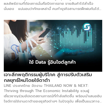
ผลลัพธ์ตามที่ต้องการนั่นคือปิดการขาย ขายสินค้าได้สำเร็จ
นั่นเอง แน่นอนว่าทักษะเหล่านี้ คนทำธุรกิจสามารถฝึกฝนกันได้
เมื่อทำบ่อย ๆ ก็จะกลายเป็นความชำนาญ ที่จะรู้ถึงจังหวะ การ
วิเคราะห์ การคาดการณ์ว่าจะทำอย่างไร นี่คือหลักการจิตวิทยา
การขาย ทำอย่างไรให้ลูกค้าตัดสินใจซื้อสินค้าแบบไม่ลังเล อย่า
สนใจเกี่ยวกับฟีเจอร์สินค้า ข้อมูลล่าสุดเกี่ยวกับการขายนั้นชี้ให้
เห็นถึงความชัดเจนข้อหนึ่งว่า พนักงานขายที่พูดถึงลักษณะสินค้า
ที่เสนอขาย มีแนวโน้มที่จะปิดการขายได้น้อยลงมาก แทนที่จะพูด
เรื่องนี้ลองเปลี่ยนมาทำความเข้าใจกับความต้องการของลูกค้า
ก่อนจะดีหรือไม่ จากนั้นลองจับคู่ความต้องการนั้นกับโซลูชันที่
คุณต้องการอยากจะแก้ปัญหาอย่างแท้จริง อย่ามุ่งที่จะขายมากจน
เกิดไป ตรงนี้จะสร้างความสมเหตุสมผลที่จะโน้มน้าวให้ลูกค้าซื้อ
สินค้าได้ดีกว่า พูดด้วยจังหวะที่ช้า การพูดที่ดีควรมีจังหวะที่น่า
สนใจ โดยข้อมูลระบุว่าการพูดที่ใช้คำน้อยลงต่อนาทีจะสามารถเข้า
เจาะลึกพฤติกรรมผู้บริโภค สู่การปรับตัวเสริม
ถึงกลุ่มเป้าหมายได้ดีขึ้น สอดคล้องกับพนักงานขายชั้นนำที่มัก
กลยุทธ์ใหม่โดยใช้ดาต้า
พูดน้อยเหมือนกัน ยิ่งเราสามารถชะลอจังหวะ สนทนาอย่างสบาย
LINE ประเทศไทย จัดงาน THAILAND NOW & NEXT:
ๆ ไม่เร่งรีบ และมีการโต้ตอบกันอย่างจริงใจมากเท่าไหร่ โอกาสที่
Thriving through The Economic Instability ชวนผู้
เราจะปิดการขายก็ยิ่งมีมากขึ้นเท่านั้น ต้องยอมรับกันตามตรงว่า
เชี่ยวชาญร่วมอัปเดตสถานการณ์ที่กำลังเกิดขึ้น พร้อมนำเสนออิน
เวลาคุณพูดคุยกับใครสักคนที่รู้สึกสบายใจ จังหวะการสนทนาก็จะ
ไซต์การใช้งานดาต้าของธุรกิจต่างๆ ในปัจจุบัน เพื่อเป็นแนวทาง
ช้าลงตามธรรมชาติ และจะไม่รู้สึกถึงความเร่งรีบ หรือคิดอยู่