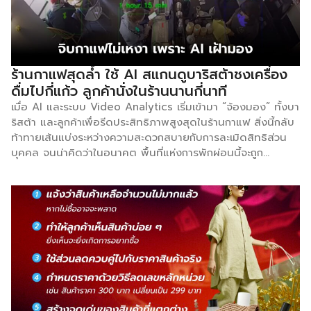
ร้านกาแฟสุดล้ำ ใช้ AI สแกนดูบาริสต้าชงเครื่อง
ดื่มไปกี่แก้ว ลูกค้านั่งในร้านนานกี่นาที
เมื่อ AI และระบบ Video Analytics เริ่มเข้ามา “จ้องมอง” ทั้งบา
ริสต้า และลูกค้าเพื่อรีดประสิทธิภาพสูงสุดในร้านกาแฟ สิ่งนี้กลับ
ท้าทายเส้นแบ่งระหว่างความสะดวกสบายกับการละเมิดสิทธิส่วน
บุคคล จนน่าคิดว่าในอนาคต พื้นที่แห่งการพักผ่อนนี้จะถูก
เทคโนโลยีควบคุมจนสูญเสียเสน่ห์ที่ควรจะเป็นไปหรือไม่ ทุกวันนี้
เทคโนโลยี AI เข้ามามีส่วนสำคัญกับการทำธุรกิจแบบที่คาดไม่ถึง
อย่างกรณีร้านกาแฟแห่งหนึ่งที่นำระบบ NeuroSpot Barista
Staff Control และ Customer Monitoring Video
Analytics Module มาตรวจจับการทำงานของบาริสต้าว่าวันนี้
ชงเครื่องดื่มไปได้กี่แก้ว ใช้เวลาชงกี่นาที รวมถึงตรวจจับ
พฤติกรรมของลูกค้าที่เข้ามาใช้บริการว่านั่งในร้านนานเท่าไหร่
โมเดลวิเคราะห์นี้ถูกออกแบบมาในรูปแบบของวิดีโอเพื่อควบคุม
พนักงานบาริสต้า และตรวจสอบลูกค้า โดยมีเป้าหมายสำคัญคือ
เพิ่มประสิทธิภาพการทำงาน ลดเวลารอ อย่างไรก็ตาม อีกมุมหนึ่ง