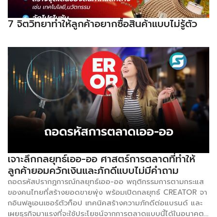
ก็มีโต้แย้งขึ้นมาว่าจะเป็นการละเมิดสิทธิส่วนบุคคลหรือไม่ เพราะ
ร้านกาแฟควรจะสร้างบรรยากาศที่มีความผ่อนคลาย มากกว่าการ
7 จิตวิทยาทำให้ลูกค้าอยากซื้อสินค้าแบบไม่รู้ตัว
ถูกจ้องมองของเทคโนโลยี นี่จึงเป็นคำถามตามมาว่า อนาคต
ของร้านกาแฟจะถูกควบคุมจากเทคโนโลยีมากจนเกินไปหรือไม่
โดยประเด็นนี้เปรียบเสมือนดาบสองคมที่ต้องรักษาสมดุลระหว่าง
“ประสิทธิภาพ” กับ “อารมณ์ความรู้สึก” หากมองเชิงบวกในเชิง
การตลาดและบริหาร ข้อมูลเหล่านี้คือ “Data Goldmine” ที่ช่วย
เปลี่ยนการคาดเดาให้กลายเป็นตัวเลขที่แม่นยำ ระบบ Analytics
ช่วยให้เจ้าของธุรกิจทำแผนผังการไหลเวียนของลูกค้า […]
เจาะลึกกลยุทธ์เออ-ออ ศาสตร์การตลาดที่ทำให้
ลูกค้ายอมควักเงินและภักดีแบบไม่มีคำถาม
ถอดรหัสปรากฏการณ์กลยุทธ์เออ-ออ พฤติกรรมการตามกระแส
ของคนไทยที่สร้างยอดขายพุ่ง พร้อมเปิดกลยุทธ์ CREATOR จา
กอินฟลูเอนเซอร์ตัวท็อป เทคนิคสร้างความภักดีต่อแบรนด์ และ
เผยธุรกิจมาแรงที่จะใช้ประโยชน์จากการตลาดแบบนี้ได้ในอนาคต