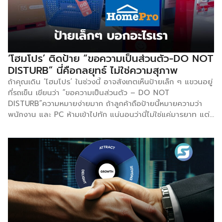
สาธารณะได้ อย่างไรก็ตาม ในบริบทปัจจุบัน Gatekeeping
หมายถึงพฤติกรรมที่คนจงใจ ไม่เปิดเผยข้อมูล เกี่ยวกับสิ่งที่ตัว
เองชอบ ไม่ว่าจะเป็นร้านอาหาร คาเฟ่ แบรนด์เสื้อผ้า เพลง หรือ
แหล่งท่องเที่ยว เพื่อป้องกันไม่ให้สิ่งนั้น “กลายเป็นของแมส”
ตัวอย่างที่เห็นบ่อยที่สุดคือโพสต์รูปอาหารสวยงามลง
‘โฮมโปร’ ติดป้าย “ขอความเป็นส่วนตัว-DO NOT
Instagram แต่ ไม่ tag ร้าน หรือให้ข้อมูลที่คลุมเครือโดยเจตนา
DISTURB” นี่คือกลยุทธ์ ไม่ใช่ความสุภาพ
เมื่อมีคนถามว่าร้านอยู่ที่ไหน เราสามารถวิเคราะห์เพื่อหาคำตอบ
ถ้าคุณเดิน ‘โฮมโปร’ ในช่วงนี้ อาจสังเกตเห็นป้ายเล็ก ๆ แขวนอยู่
ว่าทำไมคนถึงไม่อยากให้ร้านโปรด […]
ที่รถเข็น เขียนว่า “ขอความเป็นส่วนตัว – DO NOT
DISTURB”ความหมายง่ายมาก ถ้าลูกค้าถือป้ายนี้หมายความว่า
พนักงาน และ PC ห้ามเข้าไปทัก แน่นอนว่านี่ไม่ใช่แค่มารยาท แต่
เป็นกลยุทธ์ที่ซ่อนไว้ในป้ายเล็ก ๆ นี้อย่างน่าสนใจ ทำไม ‘โฮม
โปร’ ถึงกล้าทำแบบนี้ นี่คือเรื่องที่ถูกคิดมาเป็นอย่างดีแล้ว เพราะ
ผู้บริโภคปัจจุบันพวกเขามีการศึกษาข้อมูลจากช่องทางออนไลน์มา
ก่อนที่จะเข้าร้าน และบางส่วนอยากให้ใช้เวลาเลือกสินค้าด้วยตัวเอง
มากขึ้น ดังนั้น แบรนด์จึงอยากสร้างประสบการณ์ให้ความเคารพ
กับลูกค้าที่ให้ร้านเป็น Safe Space ที่ลูกค้ามาแล้วรู้สึกถึงความ
สบายใจ จึงลดบทบาทจาก Push Selling และขยับสู่
Permission-Based Selling ให้ลูกค้าเป็นผู้กำหนดว่า “เมื่อไหร่”
ที่ต้องการความช่วยเหลือ อีกด้านหนึ่งนี่คือการ “สารภาพ”