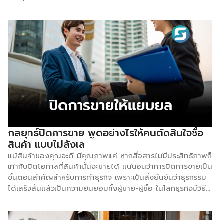
ปรากฏการณ์กลยุทธ์เออ-ออในสังคมไทย: เมื่อกระแสมาเร็ว คน
ก็พร้อมตามเร็ว เคยสงสัยไหมว่าทำไมสกินแคร์บางแบรนด์ถึงวาง
ขายปุ๊บก็หมดปั๊บ? ทำไมเสื้อผ้าบางคอลเลกชันเพียงแค่เปิดพรีออ
เดอร์ก็ Sold out ในเสี้ยววินาที? หรือทำไมร้านอาหารบางร้านถึง
มีคิวยาวเหยียดทุกวัน? สิ่งเหล่านี้ไม่ได้เกิดขึ้นโดยบังเอิญ แต่เป็น
“ปรากฏการณ์เออ-ออ” – พฤติกรรมที่คนส่วนใหญ่พร้อมจะคล้อย
ตามกระแสโดยไม่ลังเล ซึ่งเป็นที่มาของงานวิจัย “ER-OR
MARKETING: การตลาดแบบเออ-ออ พฤติกรรมตามกระแสของ
คนไทยในปัจจุบัน” โดย วิทยาลัยการจัดการ มหาวิทยาลัยมหิดล
(CMMU) “การเออ-ออ ไม่ใช่แค่กระแสข้ามวัน แต่สามารถเป็นจุด
เริ่มต้นสร้างความผูกพันกับแบรนด์ในระยะยาว” ทำความเข้าใจ
พฤติกรรม “เออ-ออ” – ไม่ใช่แค่การตามกระแสแบบไร้เหตุผล ผศ.
กลยุทธ์ปิดการขาย พูดอย่างไรให้คนตัดสินใจซื้อ
ดร.บุญยิ่ง คงอาชาภัทร หัวหน้าสาขาการตลาด วิทยาลัยการ
สินค้า แบบไม่ลังเล
จัดการ มหาวิทยาลัยมหิดล อธิบายว่า พฤติกรรม “เออ-ออ”
แม้สินค้าของคุณจะดี มีคุณภาพแค่ หากสื่อสารไม่มีประสิทธิภาพก็
หมายถึง การคล้อยตามหรือทำตามของคนในสังคม โดยเชื่อว่า
เท่ากับปิดโอกาสที่สินค้านั้นจะขายได้ แน่นอนว่าการปิดการขายเป็น
“คนส่วนใหญ่น่าจะเลือกสิ่งที่ถูกต้อง” ทำให้กล้าที่จะทำตามโดยไม่
ขั้นตอนสำคัญสำหรับการทำธุรกิจ เพราะเป็นสิ่งยืนยันว่าธุรกรรม
ต้องศึกษาข้อมูลก่อน แรงจูงใจ […]
ได้เสร็จสิ้นแล้วเป็นความยินยอมทั้งผู้ขาย-ผู้ซื้อ ในโลกธุรกิจมีวิธี
การมากมายในการปิดการขายอย่างมีประสิทธิภาพ โดยแต่ละวิธี
การนั้นก็ขึ้นอยู่กับประสบการณ์ของผู้ซื้อกับลูกค้าว่าเป็นอย่างไร ว่า