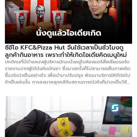
ต้องมีความเข้าใจเรื่องของปัญหาที่เกิดขึ้น เป็นตัวช่วยที่จะนำพา
ละเอียดที่ชัดเจน และนำข้อมูลเหล่านี้กลับมาพัฒนาสินค้าหรือ
หลุดพ้นจากความทุกข์ พร้อมมอบความสุขไปพร้อมกัน
บริการให้มีประสิทธิภาพ ตอบโจทย์ความต้องการที่อยากจะได้
Steven Reiss นักจิตวิทยาชาวอเมริกัน ได้ศึกษาความต้องการ
ตัวอย่าง: ลองยกสินค้าหนึ่งชิ้นขึ้นมา แล้วถามว่าหากคุณตัดสินใจ
ของมนุษย์มาเป็นระยะเวลาหลายปี โดยเป็นการสำรวจครั้งใหญ่จาก
ซื้อสินค้าประเภท จะมีขั้นตอนอย่างไรบ้าง ใช้เวลานานเท่าไหร่ใน
ผู้ตอบแบบสอบถามมากกว่า 6,000 คน จาก 4 ทวีป ซึ่งพบว่า
การตอบตกลงซื้อ 4.ทำข้อตกลง ปัจจัยที่มีอิทธิพลต่อผู้ซื้อไม่ได้
ผู้คนไม่ว่าจะเชื้อชาติ ภาษา ศาสนา ความเชื่อ หรืออยู่ในสถานที่
ซับซ้อนอะไร เพียงแค่สินค้าและบริการของคุณมีประโยชน์กับพวก
อาศัยแบบใด ต่างมีความต้องการพื้นฐาน 16 ประการเหมือนกัน
เขาอย่างไร โดยผู้ขายมีหน้าที่กระตุ้นให้พวกเขาเห็นด้วยกับสิ่งที่
ซีอีโอ KFC&Pizza Hut จีนใช้เวลาเป็นชั่วโมงดู
ดังนี้ 1.Power: พลัง อำนาจ 2.Independence: ความเป็นอิสระ
กำลังเสนออยู่ อย่างไรก็ตาม เทคนิคนี้อาจเป็นประโยชน์กับลูกค้าที่
ลูกค้ากินอาหาร เพราะทำให้เกิดไอเดียคิดเมนูใหม่
3.Curiosity: ความอยากรู้ 4.Acceptance: การยอมรับ 5.
แสดงความสนใจในผลิตภัณฑ์หรือบริการของคุณอยู่แล้ว […]
ปกติคนที่มีตำแหน่งผู้บริหารมักจะนั่งอยู่ในห้องแอร์สี่เหลี่ยมรอรับ
Order: คำสั่ง 6.Saving: ความประหยัด 7.Honour: ความเคารพ
รายงานจากผู้ใต้บังคับบัญชา ซึ่งบางครั้งก็ไม่สามารถเห็นภาพเกิด
นับถือ 8.Idealism: อุดมคติ 9.Social Contact: […]
ขึ้นจริงว่าเป็นอย่างไร เพื่อนำมาปรับปรุง พัฒนาบริการให้ดีต่อไป
ถ้าเป็นเช่นนั้น การลงมาคลุกคลีกับสถานการณ์จริงก็น่าจะเป็นวิธี
แก้ปัญหา พร้อมทั้งหาคำตอบเพื่อแก้ไขได้อย่างตรงจุด รู้ความ
ต้องการของลูกค้าได้อย่างมีประสิทธิภาพ Joey Wat ซีอีโอ Yum
บริษัทเจ้าของ KFC, Pizza Hut, Taco Bell ในประเทศจีนใช้วิธี
การที่ไม่ธรรมดาในการออกเมนูหรือบริการใหม่ ๆ ด้วยการใช้เวลา
นั่งในร้านอาหารนานหลายชั่วโมงเพื่อดูลูกค้ากินอาหาร เพราะทำให้
ได้รับข้อมูลเชิงลึกที่สำคัญเกี่ยวกับพฤติกรรมผู้บริโภค Wat
พูดที่งาน 2024 Fortune Global Forum ว่าเธอได้วางแนวทาง
เลือกร้านอาหารในเครือ Yum และใช้เวลา 2-3 ชั่วโมงดูลูกค้ากิน