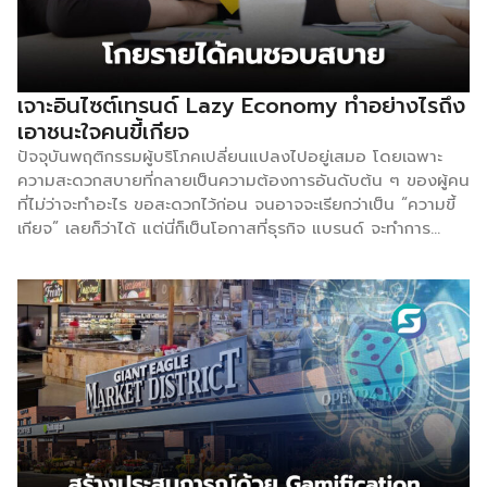
อาหาร โดยช่วงเวลานี้ทำให้เกิดไอเดียคิดเมนูใหม่ ๆ เช่น เบอร์
เกอร์มันบด ซึ่งเกิดจากการสังเกตดูเด็กกินไก่ทอด และมักจะกินมัน
บด ไม่เพียงเท่านั้น ยังพบว่า Gen Z ชอบจุ่มไก่ทอดลงในมันฝรั่ง
บด “สิ่งที่เราทำได้ด้วยความเข้าใจคือการกำจัดกระดูก เราจึงเปิด
เจาะอินไซต์เทรนด์ Lazy Economy ทำอย่างไรถึง
ตัวเบอร์เกอร์มันบดไร้กระดูกในประเทศจีน” Wat บอกต่อว่า
เอาชนะใจคนขี้เกียจ
บางสิ่งบางอย่างสามารถสังเกตได้โดยตรงจากลูกค้า และบาง
ปัจจุบันพฤติกรรมผู้บริโภคเปลี่ยนแปลงไปอยู่เสมอ โดยเฉพาะ
ครั้งการพูดคุยกับผู้จัดการร้านก็อาจช่วยคุณได้ สำหรับธุรกิจ
ความสะดวกสบายที่กลายเป็นความต้องการอันดับต้น ๆ ของผู้คน
Yum […]
ที่ไม่ว่าจะทำอะไร ขอสะดวกไว้ก่อน จนอาจจะเรียกว่าเป็น “ความขี้
เกียจ” เลยก็ว่าได้ แต่นี่ก็เป็นโอกาสที่ธุรกิจ แบรนด์ จะทำการ
ตลาดเพื่อพิชิตใจเอาชนะคนกลุ่มนี้ที่นับวันเริ่มเพิ่มขึ้นเรื่อย ๆ เท
รนด์นี้คือ Lazy Economy หรือเศรษฐศาสตร์ของคนขี้เกียจ ที่
อธิบายถึงไลฟ์สไตล์ผู้บริโภคที่ชอบความสะดวกสบาย เน้นใช้เวลา
ไม่เยอะ เช่น การสั่งอาหารแบบเดลิเวอรีแม้ร้านอาหารจะอยู่ใกล้
บ้านก็ตาม, การจ้างคนไปเข้าแถวเพื่อซื้ออาหารที่อยากกิน เหล่านี้
เป็นการที่ผู้บริโภคเต็มใจที่จะใช้เงินแลกกับความสะดวกสบาย นับ
ตั้งแต่การแพร่ระบาดโควิด-19 เทรนด์ Lazy Economy ได้
เติบโตขึ้นเรื่อย ๆ จนกลายเป็นโอกาสที่แบรนด์ธุรกิจจะเข้ามาเสนอ
บริการตอบโจทย์เรื่องนี้ อีกทั้ง ธุรกิจสตาร์ทอัพทั่วโลก 34% ทำ
ธุรกิจเพื่อสนับสนุนคนขี้เกียจ งานวิจัยเรื่อง “เจาะลึกอินไซต์