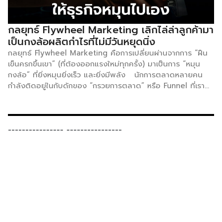
ออกมาดัง ๆ ว่าที่ผ่านมาการที่พนักงานเดินตามลูกค้า ทักทาย
แนะนำสินค้าโดยไม่ได้ถูกร้องขอกลายเป็นการสร้างแรงกดดัน
และบางครั้งสินค้าที่ถูกเสนอไม่ใช่สินค้าที่ลูกค้าอยากจะซื้อแต่อย่าง
กลยุทธ์ Flywheel Marketing เลิกไล่ล่าลูกค้ามา
ใด จึงสร้างความรบกวน สร้างภาพจำที่ไม่ดีให้กับแบรนด์ โดยใน
เป็นกงล้อผลิตกำไรที่ไม่มีวันหยุดนิ่ง
มุมการตลาดสิ่งที่กำลังทำเรียกว่า “Low-Pressure […]
กลยุทธ์ Flywheel Marketing คือการเปลี่ยนผ่านจากการ “ฝืน
เข็นครกขึ้นเขา” (ที่ต้องออกแรงใหม่ทุกครั้ง) มาเป็นการ “หมุน
กงล้อ” ที่ยิ่งหมุนยิ่งเร็ว และยิ่งมีพลัง นักการตลาดหลายคน
กำลังติดอยู่ในกับดักของ “กรวยการตลาด” หรือ Funnel ที่เรา
ต้องทุ่มเงินโฆษณาเพื่อถมคนลงไปในกรวย แล้วรอให้ยอดขาย
ไหลออกมาที่ปลายทาง แต่พอจบแคมเปญ ทุกอย่างก็หยุดนิ่ง
แถมยังต้องเริ่มกลับมานับหนึ่งใหม่เสมอ แน่นอนว่านี่เป็นวิธีที่ทั้ง
เหนื่อย และใช้งบประมาณมหาศาล ในทางกลับกันจะดีกว่าไหมถ้า
----------------
----------------
เราเปลี่ยนพลังงานที่เสียไป ให้กลายเป็นแรงเหวี่ยงที่ทำให้ธุรกิจ
หมุนต่อไปได้เองแบบอัตโนมัติ? นี่คือเหตุผลที่เราต้องมารู้จักกับ
กลยุทธ์ Flywheel Marketing กลยุทธ์ที่ทำให้ผู้ประกอบการเลิก
ไล่ล่าลูกค้า แล้วปล่อยให้ธุรกิจเดินหน้าหมุนไปเองอย่างยั่งยืน
[Flywheel Marketing คืออะไร? กงล้อที่ไม่มีวันหยุดนิ่ง] ถ้า
Funnel คือเส้นตรงที่สิ้นสุดเมื่อปิดการขาย Flywheel ก็คือ
“กงล้อ” ที่วาง “ลูกค้า” ไว้เป็นศูนย์กลาง ครับ กลยุทธ์นี้มองว่า
ความพึงพอใจของลูกค้าคือพลังงานหลักที่จะช่วยผลักดันให้ธุรกิจ