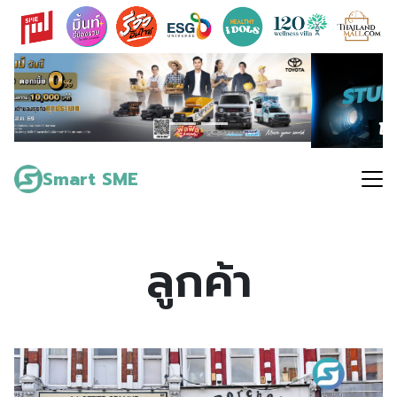
Skip
to
content
Search
for:
Smart SME
ลูกค้า