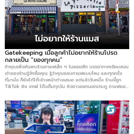
Gatekeeping เมื่อลูกค้าไม่อยากให้ร้านโปรด
กลายเป็น “ของทุกคน”
ถ้าคุณเพิ่งค้นพบร้านกาแฟเล็ก ๆ ในซอยลึก บรรยากาศเงียบสงบ
เจ้าของร้านรู้จักชื่อคุณ รู้ว่าคุณชอบกาแฟแบบไหน และทุกครั้ง
ที่มานั่ง ก็ยังได้โต๊ะข้างหน้าต่างเสมอ แต่แล้ววันหนึ่ง ร้านนี้ถูก
TikTok ยิง viral โต๊ะเต็มทุกวัน คิวยาวออกนอกประตู กาแฟออก
ช้าลง บรรยากาศเปลี่ยน และที่สำคัญที่สุดคือ “ความรู้สึกว่าที่นี่
เป็นของคุณ” หายไปพร้อมกับฝูงชน ปฏิกิริยาแรกของคุณคือ
อะไร? สำหรับคนจำนวนมาก คำตอบคือ “เก็บเป็นความลับไว้
ก่อน” นั่นคือจุดกำเนิดของพฤติกรรมที่โลกออนไลน์เรียกว่า
Gatekeeping ที่ไม่อยากให้ร้านค้าที่เราคุ้นเคยต้องโด่งดัง โดย
คำนี้หากนำไปใช้ในโลกของสื่อสารมวลชนจะหมายถึงผู้ควบคุม
ประตูที่จะคอยคัดสรรค์ว่าประเด็นไหนจะสามารถนำมาเผยแพร่ต่อ