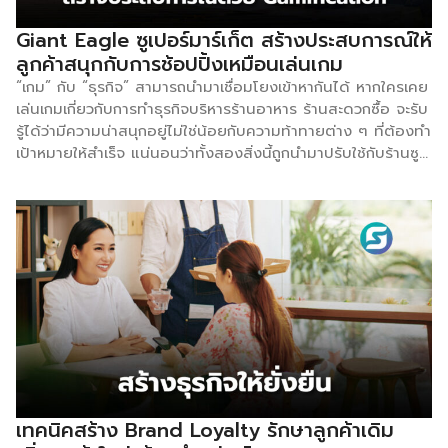
พิชิตใจคนขี้เกียจ” ของนักศึกษาสาขาการตลาดวิทยาลัยการ
จัดการ มหาวิทยาลัยมหิดล (CMMU) ชี้ให้เห็นว่าตลาดคนขี้เกียจ
Giant Eagle ซูเปอร์มาร์เก็ต สร้างประสบการณ์ให้
น่าจับตามอง และมีแนวโน้มเติบโตในอนาคต ด้านอินไซต์ Top 4
ลูกค้าสนุกกับการช้อปปิ้งเหมือนเล่นเกม
สุดยอดพฤติกรรมขี้เกียจ ที่ผู้บริโภคยอมควักกระเป๋าจ่าย และเป็น
“เกม” กับ “ธุรกิจ” สามารถนำมาเชื่อมโยงเข้าหากันได้ หากใครเคย
จุดเริ่มต้นที่จะสร้างโอกาสไปสู่ธุรกิจใหม่ ๆ 1.ขี้เกียจเดินทาง ผู้คน
เล่นเกมเกี่ยวกับการทำธุรกิจบริหารร้านอาหาร ร้านสะดวกซื้อ จะรับ
ลักษณะนี้จะมีความคิดว่าการเดินทางไปไหนมาไหนในแต่ละครั้ง
รู้ได้ว่ามีความน่าสนุกอยู่ไม่ใช่น้อยกับความท้าทายต่าง ๆ ที่ต้องทำ
ต้องเสียทั้งเงิน โดยเฉพาะในเมืองใหญ่ ดังนั้น พวกเขาจึงยอม
เป้าหมายให้สำเร็จ แน่นอนว่าทั้งสองสิ่งนี้ถูกนำมาปรับใช้กับร้านซู
จ่ายเพื่อซื้อเวลา […]
เปอร์มาร์เก็ตที่ชื่อว่า Giant Eagle GiantEagle เป็นร้านซูเปอร์
มาร์เก็ตระดับภูมิภาคที่ให้บริการมากกว่า 470 สาขา ในสหรัฐฯ
โดยนอกเหนือจากบริการส่งมอบอาหารคุณภาพสูง และคุ้มค่าให้
กับลูกค้า ก็ยังมีรูปแบบการสร้างประสบการณ์ให้กับลูกค้าผ่าน
กลยุทธ์ที่เรียกว่า Gamification ที่นำกลไก และองค์ประกอบของ
เกมมาปรับใช้กับธุรกิจร้านซูเปอร์มาร์เก็ตสร้างความน่าสนใจให้กับ
ลูกค้า กระตุ้นการซื้อสินค้า หรือบริการเพิ่มมากขึ้น ร้านสะดวก
ซื้อรายนี้จะนำวิธี Gamification มาสร้างประสบการณ์ให้กับลูกค้า
เดินซื้อของเหมือนว่าอยู่ในเกมๆ หนึ่ง มีภารกิจที่ต้องทำ หากทำ
สำเร็จก็จะได้รับเป็นรางวัล หรือแต้มสะสมผ่านแอปพลิเคชัน ซึ่ง
ลูกค้าประจำกับลูกค้าหน้าใหม่ก็จะมีภารกิจที่แตกต่างกันออกไป
นอกจากนี้ ร้านซูเปอร์มาร์เก็ตรายนี้ ยังจัดโปรโมชันพิเศษอีก
เทคนิคสร้าง Brand Loyalty รักษาลูกค้าเดิม
มากมาย เพื่อดึงดูดลูกค้า เช่น การเติมน้ำมันฟรีให้กับลูกค้า รวม