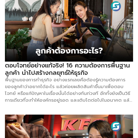
จะเลือกวิธีไหนเหมาะสมที่สุด ดังนั้น การศึกษาเรียนรู้วิธีการ
อย่างถูกต้องสามารถช่วยให้ผู้ขายเพิ่มความสัมพันธ์กับลูกค้า และ
เพิ่มโอกาสที่จะขายสินค้า และบริการที่ทำอยู่ได้ โดยต้องเลือกเวลา
ที่เหมาะสมในการพูดคุยเพื่อนำไปสู่เป้าหมาย ผ่านกลยุทธ์ดังต่อไป
นี้ 1.เสนอทางเลือก หากลูกค้าพอใจกับข้อเสนอที่พูดคุยกันอยู่แล้ว
อาจเสนอทางเลือกเพื่อให้ลูกค้าตัดสินใจซื้อ แต่ต้องมั่นใจแล้วว่า
ลูกค้าตอบรับสินค้าหรือบริการแล้วถึงจะใช้กลยุทธ์นี้ได้ เพราะการมี
ตัวเลือกจะทำให้เกิดการเปรียบเทียบทำให้ลูกค้าตัดสินใจที่จะตอบ
ตกลงว่าจะเลือกสินค้าชิ้นไหน ตัวอย่าง: หากเป็นสินค้าหรือบริการ
ที่มีลักษณะเป็น “แพ็คเกจ” ให้อธิบายว่าแต่ละแพ็คเกจมีความแตก
ตอบโจทย์อย่างแท้จริง! 16 ความต้องการพื้นฐาน
ต่างกันอย่างไร หลังจากนั้นให้ถามลูกค้าว่าจะเลือกแบบไหน 2.ชี้ถึง
ลูกค้า นำไปสร้างกลยุทธ์ให้ธุรกิจ
อุปสรรค หากลูกค้าเกิดความลังเลเกี่ยวกับการขาย ลองสอบถาม
พื้นฐานของการทำธุรกิจ อย่างแรกเลยคือต้องรู้ความต้องการ
ดูว่าอะไรเป็นอุปสรรคที่ยังไม่ตัดสินใจซื้อสินค้า ต่อไปก็เป็นหน้าที่
ของลูกค้าว่าอยากได้อะไร แล้วค่อยผลิตสินค้าขึ้นมาเพื่อตอบ
ของผู้ขายแล้วว่าจะมีวิธีจัดการกับข้อจำกัดเหล่านั้นอย่างไร เพื่อ
โจทย์ หรือแก้ปัญหาในเรื่องนั้นได้อย่างทันท่วงที อีกทั้งยังเป็นวิธี
โน้มน้าวใจให้ลูกค้ากลับมาซื้ออีกครั้ง ซึ่งเรื่องนี้ต้องทำการบ้าน
การเดียวที่จะทำให้องค์กรอยู่รอด และเติบโตต่อไปในอนาคต แล้ว
ศึกษาดูรายละเอียดสินค้าหรือบริการที่มีอยู่ให้ดี ตัวอย่าง: พูดคุย
มีเรื่องอะไรบ้างที่เป็นความต้องการของมนุษย์? สมองของมนุษย์
กับผู้ขายจากข้อมูลคุยกัน มีเหตุผลใดที่ทำให้ยังไม่ตัดสินใจซื้อ
เป็นผลมาจากการทำงานอันพิถีพิถันของวิวัฒนาการ เป็นระยะเวลา
สินค้า หากสามารถแก้ไขเหตุผลนั้นได้ จะต้องใช้เวลานานเท่าไหร่
นับพันปีที่เกิดการขัดเกลาสมองให้ดีขึ้นเพื่อเป้าหมายให้อยู่รอดใน
เพื่อกลับมาพิจารณาสินค้าของเราอีกครั้ง 3.สอบถามขั้นตอนต่อ
โลกที่เต็มไปด้วยภัยอันตราย แน่นอนว่าการผลิตสินค้าหรือบริการ
ไป วิธีที่แยบยลอันชาญฉลาดเพื่อลูกค้าซื้อสินค้า คือการขอให้
ออกมา หากนำไปเทียบเคียงกับความต้องการพื้นฐานของมนุษย์จะ
ลูกค้าอธิบายขั้นตอนต่าง ๆ เกี่ยวกับวิธีการตัดสินใจซื้อจนได้ราย