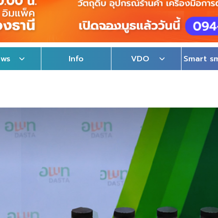
ews
Info
VDO
Smart s