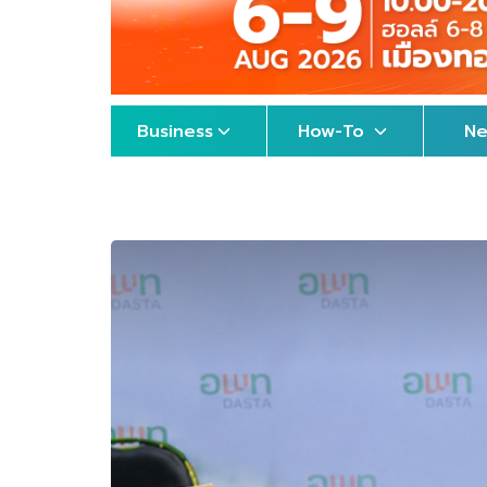
Business
How-To
N