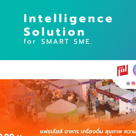
earch
r: