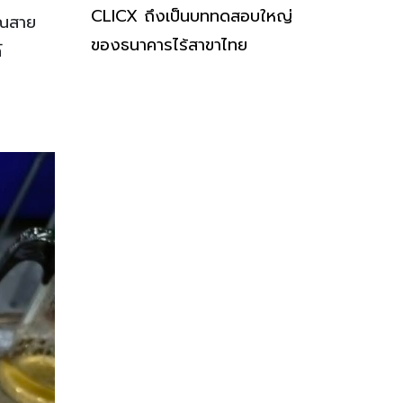
ทำไมดราม่า “นักบิด” ของ
CLICX ถึงเป็นบททดสอบใหญ่
ราณสาย
ของธนาคารไร้สาขาไทย
์