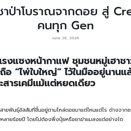
 ชาป่าโบราณจากดอย สู่ Cre
คนทุก Gen
June 26, 2026
แรงแซงหน้ากาแฟ ชุมชนหมู่เฮาชา
ถือ “ไพ่ใบใหญ่” ไว้ในมืออยู่นานแล
ตะสารเคมีแม้แต่หยดเดียว
าณสายพันธุ์อัสสัมที่ขึ้นอยู่ตามไหล่ดอยมาแต่ไหนแต่ไร ต่างจาก
สิบหลายร้อยปี โดยไม่ต้องพึ่งปุ๋ยหรือยาฆ่าแมลงแต่อย่างใด