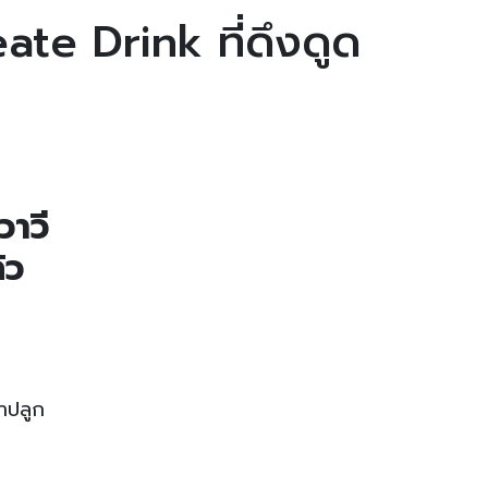
ate Drink ที่ดึงดูด
วาวี
้ว
ชาปลูก