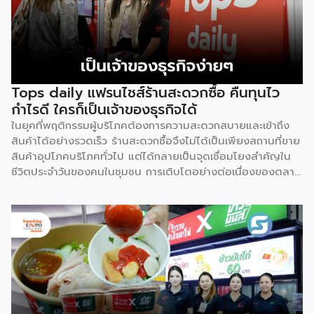
ตลาดในฟิลิปปินส์ คุณสิทธิชัย เล่าถึงจุดเริ่มต้นของการขยายไป
ต่างประเทศมาจาก Cabalen Group เจ้าของร้านอาหารใน
ฟิลิปปินส์เดินทางมาเมืองไทยแล้วได้ลองกินบะหมี่ชายสี่จนติดใจ
จึงติดต่อขอเป็น Master Franchise นำไปเปิดขายที่ฟิลิปปินส์
โดยเริ่มต้นด้วยการคัดลอกรูปแบบรถเข็นของชายสี่ไปสร้างเองที่
นั่น แต่ปรากฏว่า “บะหมี่ไม่มี” เพราะบะหมี่ของฟิลิปปินส์ไม่
Tops daily แฟรนไชส์ร้านสะดวกซื้อ คืนทุนไว
เหมือนกับของไทย โดยสิ่งที่ Cabalen นำไปมีเพียงรถเข็นกับ
กำไรดี ใครก็เป็นเจ้าของธุรกิจได้
สูตร แต่ไม่ได้นำวัตถุดิบไปด้วย ขณะที่บะหมี่ของชายสี่มีอายุสินค้า
ในยุคที่พฤติกรรมผู้บริโภคต้องการความสะดวกสบายและเข้าถึง
เพียง 4 วันเท่านั้น โมเดลแรกจึงไม่ประสบความสำเร็จ หลังจาก
สินค้าได้อย่างรวดเร็ว ร้านสะดวกซื้อจึงไม่ได้เป็นเพียงสถานที่ขาย
นั้น […]
สินค้าอุปโภคบริโภคทั่วไป แต่ได้กลายเป็นจุดเชื่อมโยงสำคัญใน
ชีวิตประจำวันของคนในชุมชน การเติบโตอย่างต่อเนื่องของตลาด
นี้จึงเปิดโอกาสทางธุรกิจที่น่าสนใจสำหรับนักลงทุนที่ต้องการ
สร้างรายได้ มั่นคง ผ่านโมเดลธุรกิจที่มีระบบบริหารจัดการรองรับ
อย่างรอบด้าน Tops daily (ท็อปส์ เดลี่) เป็นหนึ่งในแบรนด์
ร้านสะดวกซื้อชั้นนำในเครือเซ็นทรัล รีเทล (CRC) ที่ผ่านการปรับ
โฉมครั้งใหญ่เพื่อตอบโจทย์วิถีชีวิตคนเมืองอย่างครบครัน ชูจุด
เด่นด้วยสินค้าหลากหลาย พร้อมโปรโมชัน และดีลเด็ดสำหรับ
สมาชิก สะสมคะแนนแลกรับของพรีเมียม ส่วนลดพิเศษแบบจัด
เต็ม โมเดลการลงทุนของ Tops daily ที่เปิดโอกาสให้ผู้สนใจ
เข้าร่วม มีอยู่ 2 ประเภทด้วยกัน ได้แก่ FC1 เปิดร้านใหม่ (New