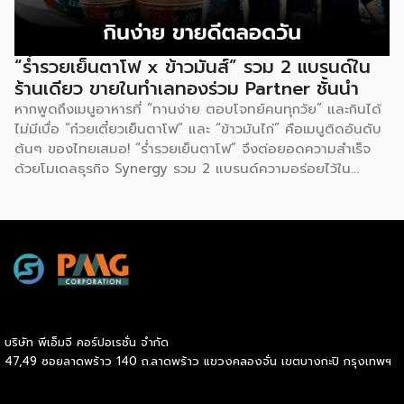
Store) สำหรับผู้มีกรรมสิทธิ์ในที่ดินหรืออาคาร เงินลงทุน 4-6
ล้านบาท (รวมค่าก่อสร้าง) การันตีรายได้ 150,000 บาท/เดือน
ในช่วง 2 ปีแรก ออกแบบร้านใหม่ในพื้นที่ของคุณ สร้างรายได้
“ร่ำรวยเย็นตาโฟ x ข้าวมันส์” รวม 2 แบรนด์ใน
มั่นคง ขยายธุรกิจ พร้อมโอกาสเติบโตไปด้วยกัน FC2 บริหาร
ร้านเดียว ขายในทำเลทองร่วม Partner ชั้นนำ
ร้านเดิม (Existing Store) […]
หากพูดถึงเมนูอาหารที่ “ทานง่าย ตอบโจทย์คนทุกวัย” และกินได้
ไม่มีเบื่อ “ก๋วยเตี๋ยวเย็นตาโฟ” และ “ข้าวมันไก่” คือเมนูติดอันดับ
ต้นๆ ของไทยเสมอ! “ร่ำรวยเย็นตาโฟ” จึงต่อยอดความสำเร็จ
ด้วยโมเดลธุรกิจ Synergy รวม 2 แบรนด์ความอร่อยไว้ใน
Kiosk เดียวกัน เพื่อเพิ่มโอกาสสร้างยอดขายครอบคลุมทั้งมื้อเช้า
เที่ยง และเย็น ความน่าลงทุนของ “ร่ำรวยเย็นตาโฟ x ข้าว
มันส์” ความกังวลเรื่องวิกฤตทำเลจะหมดไป เพราะแบรนด์ผนึก
กำลังร่วมกับพาร์ทเนอร์ชั้นนำที่ผู้บริโภครู้จักกันเป็นอย่างดี อาทิ
7-Eleven, CJ MORE, Lotus’s, PTT, Caltex, PT และ
Bangchak โดยร้านมีขนาดที่ลงตัวใช้พื้นที่น้อย เหมาะกับสถานี
บริการน้ำมัน และ Community Mall ส่วนเรื่องการบริหาร
จัดการไม่มีขั้นตอนที่ยุ่งยาก ร้านใช้พนักงานน้อย ควบคุมวัตถุดิบ
บริษัท พีเอ็มจี คอร์ปอเรชั่น จำกัด
รสชาติมาตรฐานจากครัวกลาง มีระบบ POS รายงานยอดขาย
47,49 ซอยลาดพร้าว 140 ถ.ลาดพร้าว แขวงคลองจั่น เขตบางกะปิ กรุงเทพฯ
แบบ Real Time และเพิ่มช่องทางขายผ่านแอปฯ 7-Eleven […]