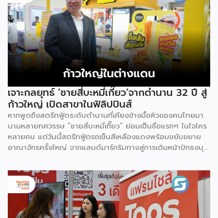
เจาะกลยุทธ์ ‘ชายสี่บะหมี่เกี๊ยว’จากตำนาน 32 ปี สู่
ก้าวใหญ่ เปิดสาขาในฟิลิปปินส์
หากพูดถึงสตรีทฟู้ดระดับตำนานที่เคียงข้างมื้อหิวของคนไทยมา
นานหลายทศวรรษ “ชายสี่บะหมี่เกี๊ยว” ย่อมเป็นชื่อแรกๆ ในใจใคร
หลายคน แต่วันนี้สตรีทฟู้ดรถเข็นสีเหลืองแดงพร้อมขยับขยาย
อาณาจักรครั้งใหญ่ จากแลนด์มาร์กริมทางสู่การเดินหน้าปักธงบุก
ตลาด “ฟิลิปปินส์” ส่งต่อรสชาติแบบไทย ๆ ให้ชาวอาเซียนได้
สัมผัส คุณสิทธิชัย ทิตอร่าม General Manager –
Commercial Business Group บริษัท ชายสี่ คอร์ปอเรชั่น
จำกัด พูคุยถึงเส้นทางการขยายสาขาไปต่างประเทศของ “ชายสี่
บะหมี่เกี๊ยว” หลังอยู่ในตลาดไทยมานาน 32 ปี และเริ่มมองหา
โอกาสในตลาดอาเซียนอย่างจริงจัง จุดเริ่มต้นของการเปิด