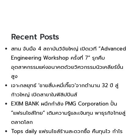
Recent Posts
สทน จับมือ 4 สถาบันวิจัยใหญ่ เปิดเวที “Advanced
Engineering Workshop ครั้งที่ 7” รุกคืบ
อุตสาหกรรมแห่งอนาคตด้วยวิศวกรรมนิวเคลียร์ขั้น
สูง
เจาะกลยุทธ์ ‘ชายสี่บะหมี่เกี๊ยว’จากตำนาน 32 ปี สู่
ก้าวใหญ่ เปิดสาขาในฟิลิปปินส์
EXIM BANK ผนึกกำลัง PMG Corporation ปั้น
“แฟรนไชส์ไทย” เติมความรู้และเงินทุน พาธุรกิจไทยสู่
ตลาดโลก
Tops daily แฟรนไชส์ร้านสะดวกซื้อ คืนทุนไว กำไร