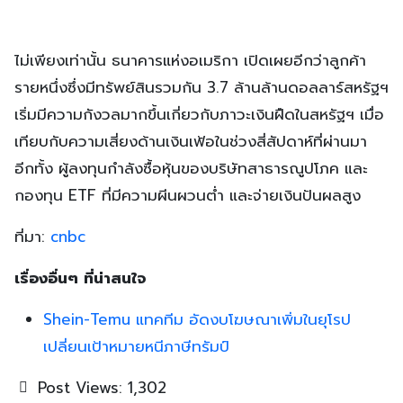
ไม่เพียงเท่านั้น ธนาคารแห่งอเมริกา เปิดเผยอีกว่าลูกค้า
รายหนึ่งซึ่งมีทรัพย์สินรวมกัน 3.7 ล้านล้านดอลลาร์สหรัฐฯ
เริ่มมีความกังวลมากขึ้นเกี่ยวกับภาวะเงินฝืดในสหรัฐฯ เมื่อ
เทียบกับความเสี่ยงด้านเงินเฟ้อในช่วงสี่สัปดาห์ที่ผ่านมา
อีกทั้ง ผู้ลงทุนกำลังซื้อหุ้นของบริษัทสาธารณูปโภค และ
กองทุน ETF ที่มีความผีนผวนต่ำ และจ่ายเงินปันผลสูง
ที่มา:
cnbc
เรื่องอื่นๆ ที่น่าสนใจ
Shein-Temu แทคทีม อัดงบโฆษณาเพิ่มในยุโรป
เปลี่ยนเป้าหมายหนีภาษีทรัมป์
Post Views:
1,302