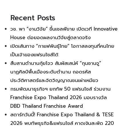
Recent Posts
วช. พา “งานวิจัย” ขึ้นเชลฟ์ขาย เปิดเวที Innovative
House ต่อยอดผลงานวิจัยสู่ตลาดจริง
เปิดเส้นทาง “กาแฟพันธุ์ไทย” โอกาสลงทุนที่คนไทย
เป็นเจ้าของแฟรนไชส์ได้
สืบสานตำนานกุ้ยโจว สัมผัสเสน่ห์ “กุนซานจู”
นาฏศิลป์พื้นเมืองระดับตำนาน ถอดรหัส
ประวัติศาสตร์และจิตวิญญาณชนเผ่าเหมียว
กรมพัฒนาธุรกิจฯ ยกทัพ 50 แฟรนไชส์ ร่วมงาน
Franchise Expo Thailand 2026 มอบรางวัล
DBD Thailand Franchise Award
สตาร์ทวันนี้! Franchise Expo Thailand & TESE
2026 พบทัพธุรกิจ&แฟรนไชส์ คาดเงินสะพัด 220