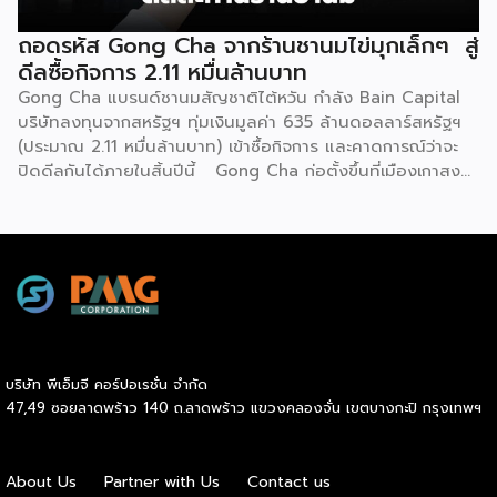
สม่ำเสมอ และเป็นระบบ ไม่ใช่กระแสเพียงชั่วคราว สิ่งที่ทำให้
กาแฟพันธุ์ไทยแตกต่าง คือความหลากหลายของเมนูเครื่องดื่ม
ถอดรหัส Gong Cha จากร้านชานมไข่มุกเล็กๆ สู่
และการปรับเปลี่ยนเมนูตามฤดูกาลอย่างสม่ำเสมอ เพื่อรักษาความ
ดีลซื้อกิจการ 2.11 หมื่นล้านบาท
สดใหม่ และเอาใจกลุ่มลูกค้าวัยรุ่นที่ชอบทดลองสิ่งใหม่ […]
Gong Cha แบรนด์ชานมสัญชาติไต้หวัน กำลัง Bain Capital
บริษัทลงทุนจากสหรัฐฯ ทุ่มเงินมูลค่า 635 ล้านดอลลาร์สหรัฐฯ
(ประมาณ 2.11 หมื่นล้านบาท) เข้าซื้อกิจการ และคาดการณ์ว่าจะ
ปิดดีลกันได้ภายในสิ้นปีนี้ Gong Cha ก่อตั้งขึ้นที่เมืองเกาสง
ไต้หวัน ในปี 2006 โดยเพื่อนสนิทสองคน ก่อนที่ Martin Berry
จะเข้ามาขยายธุรกิจให้เติบโตในระดับโลก จุดเปลี่ยนสำคัญเกิดขึ้น
ในปี 2014 เมื่อ Unison Capital กองทุน PE จากญี่ปุ่นเข้าซื้อ
ธุรกิจในเกาหลีใต้และผลักดันแผนขยายตัวทั่วโลก ตามด้วยปี
2019 ที่ TA Associates เข้าเทกโอเวอร์ต่อ และล่าสุดคือการส่ง
ไม้ต่อให้ Bain Capital ในปี 2026 นี้ ตลอดสองทศวรรษ
Gong Cha ขยายจากร้านเดียวสู่เครือข่ายกว่า 2,100 สาขาในกว่า
30 […]
บริษัท พีเอ็มจี คอร์ปอเรชั่น จำกัด
47,49 ซอยลาดพร้าว 140 ถ.ลาดพร้าว แขวงคลองจั่น เขตบางกะปิ กรุงเทพฯ
About Us
Partner with Us
Contact us