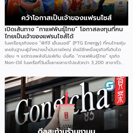
ไปพัฒนาต่อจนสามารถขายได้จริงในเชิงพาณิชย์ ไม่ใช่แค่งาน
วิจัยที่อยู่ในห้องแล็บ โดยสินค้าที่นำมาโชว์ในบูธจึงเป็นผลิตภัณฑ์
ที่ “พร้อมขาย” แล้วจริงๆ บางแบรนด์ขายออนไลน์ บางแบรนด์
ขายเฉพาะหน้าร้าน นอกจากนี้ ยังมีการสาธิตนำผลิตภัณฑ์ไป
เปิดเส้นทาง “กาแฟพันธุ์ไทย” โอกาสลงทุนที่คน
แปรรูปเป็นเมนูอาหาร-เครื่องดื่มให้ผู้ร่วมงานเห็นวิธีใช้งานจริง
ไทยเป็นเจ้าของแฟรนไชส์ได้
โดยนำ ‘น้ำผึ้ง’ ที่ไม่ได้นำมาวางขายแบบเดิม ๆ แต่แปรรูปเป็น
ในเครือธุรกิจของ “พีทีจี เอ็นเนอยี” (PTG Energy) ที่คนไทยคุ้น
เครื่องดื่มสเลอปี้ให้ผู้ร่วมงานได้ชิมสดๆ หน้าบูธ เพื่อดึงดูดและ
เคยในฐานะผู้จำหน่ายน้ำมันรายใหญ่ ยังมีอีกหนึ่งธุรกิจที่เติบโต
สร้างประสบการณ์ให้คนในงานได้ทดลองสัมผัสสินค้าจริง และหาก
เงียบ ๆ แต่ทรงพลังไม่แพ้กัน นั่นคือ “กาแฟพันธุ์ไทย” ธุรกิจ
ใครสนใจก็สามารถซื้อ หัวเชื้อ กลับไปทำเครื่องดื่มต่อเองที่บ้านได้
Non-Oil ในเครือที่วันนี้ขยายสาขาไปแล้วกว่า 3,200 สาขาทั่ว
เช่นกัน […]
ประเทศ จากจุดเริ่มต้นในวันแรกที่อำเภอบางปะหัน จังหวัด
พระนครศรีอยุธยาสู่แบรนด์ระดับประเทศ ที่วันนี้ธุรกิจเติบโตขยาย
สาขารวมกว่า 3,200 สาขา แบ่งเป็นสาขาที่บริษัทบริหารเอง
(Official) ประมาณ 2,700 สาขา และสาขาแฟรนไชส์อีกกว่า 700
สาขา ตัวเลขนี้สะท้อนให้เห็นว่าโมเดลแฟรนไชส์ คือหนึ่งใน
เครื่องยนต์สำคัญที่ผลักดันการเติบโตของแบรนด์ อย่างไร
ก็ตาม บริษัทไม่ได้หยุดที่จะเติบโตต่อเนื่อง เพราะได้วางเป้าหมาย
ขยายแฟรนไชส์ โดยปีที่ผ่านมาสามารถเปิดแฟรนไชส์ใหม่ได้ 400
สาขา และในปีนี้ตั้งเป้าเปิดเพิ่มให้ได้อีก 400 สาขา ซึ่งล่าสุด
ดำเนินไปแล้วกว่า 200 สาขา เหล่านี้สะท้อนให้เห็นถึงการเติบโตที่