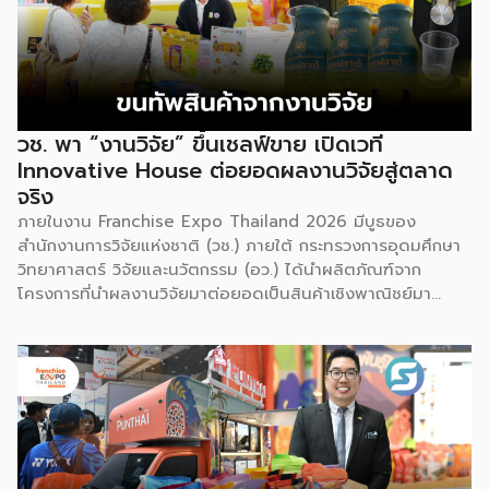
วช. พา “งานวิจัย” ขึ้นเชลฟ์ขาย เปิดเวที
Innovative House ต่อยอดผลงานวิจัยสู่ตลาด
จริง
ภายในงาน Franchise Expo Thailand 2026 มีบูธของ
สำนักงานการวิจัยแห่งชาติ (วช.) ภายใต้ กระทรวงการอุดมศึกษา
วิทยาศาสตร์ วิจัยและนวัตกรรม (อว.) ได้นำผลิตภัณฑ์จาก
โครงการที่นำผลงานวิจัยมาต่อยอดเป็นสินค้าเชิงพาณิชย์มา
แสดง พร้อมจัดจำหน่ายให้กับผู้ที่สนใจได้เลือกซื้อ สำหรับ วช.
มีภารกิจหลัก คือการให้ทุนวิจัย ดูแลเรื่องการวิจัยในภาพรวม รวม
ถึงการให้รางวัล และสนับสนุนนักวิจัย ตั้งแต่ระดับเยาวชนไปจนถึง
นักวิจัยอาวุโส แน่นอนว่านี่เป็นหน่วยงานผู้อยู่เบื้องหลังงานวิจัย
ไทยตั้งแต่ต้นน้ำยันปลายน้ำ กิจกรรมที่นำมาจัดแสดงในบูธ
ครั้งนี้เป็นส่วนหนึ่งของทุนที่ วช. สนับสนุนภายใต้ชุดโครงการ
Innovative House ซึ่งมีเป้าหมายชัดเจน คือการแนะแนวและ
สนับสนุนให้ผู้ประกอบการนำนวัตกรรมที่ต่อยอดมาจากงานวิจัย