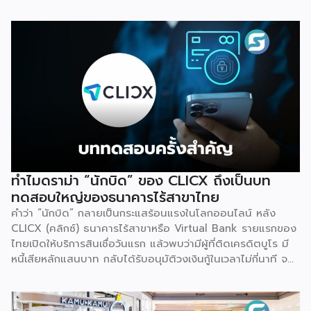
ไต้หวัน ในปี 2006 โดยเพื่อนสนิทสองคน ก่อนที่ Martin Berry
จะเข้ามาขยายธุรกิจให้เติบโตในระดับโลก จุดเปลี่ยนสำคัญเกิดขึ้น
ในปี 2014 เมื่อ Unison Capital กองทุน PE จากญี่ปุ่นเข้าซื้อ
ธุรกิจในเกาหลีใต้และผลักดันแผนขยายตัวทั่วโลก ตามด้วยปี
2019 ที่ TA Associates เข้าเทกโอเวอร์ต่อ และล่าสุดคือการส่ง
ไม้ต่อให้ Bain Capital ในปี 2026 นี้ ตลอดสองทศวรรษ
Gong Cha ขยายจากร้านเดียวสู่เครือข่ายกว่า 2,100 สาขาในกว่า
30 […]
ทำไมดราม่า “นักบิด” ของ CLICX ถึงเป็นบท
ทดสอบใหญ่ของธนาคารไร้สาขาไทย
คำว่า “นักบิด” กลายเป็นกระแสร้อนแรงในโลกออนไลน์ หลัง
CLICX (คลิกซ์) ธนาคารไร้สาขาหรือ Virtual Bank รายแรกของ
ไทยเปิดให้บริการสินเชื่อวันแรก แล้วพบว่ามีผู้ที่ติดเครดิตบูโร มี
หนี้เสียหลักแสนบาท กลับได้รับอนุมัติวงเงินกู้ในเวลาไม่กี่นาที จน
เกิดการชักชวนกันในกลุ่มโซเชียลว่าจะ “กู้แล้วไม่จ่าย” สวนทางกับ
ผู้สมัครที่มีประวัติการเงินดีบางรายกลับถูกระบบปฏิเสธ
เหตุการณ์นี้ไม่ใช่แค่ดราม่าบนโลกออนไลน์เท่านั้น แต่เป็นกรณี