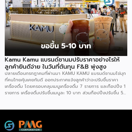
ศึกษาที่สะท้อนธรรมชาติของโมเดลธุรกิจใหม่ที่กำลังจะเปลี่ยน
โครงสร้างการเงินไทย นั่นคือ Virtual Bank ซึ่งผู้ประกอบการ
SME ควรทำความเข้าใจให้ลึกกว่าพาดหัวข่าว เพราะทั้งโอกาส และ
ความเสี่ยงที่เกิดขึ้นล้วนเกี่ยวข้องกับการเข้าถึงแหล่งทุนของธุรกิจ
รายย่อยโดยตรง ก่อนอื่นมาทำความเข้าใจกันก่อนว่า Virtual
Bank คืออะไร ต่างจากธนาคารเดิมตรงไหน คำตอบเรื่องนี้
อธิบายให้เข้าใจว่านี่ คือธนาคารที่ได้รับใบอนุญาตเต็มรูปแบบจาก
ธนาคารแห่งประเทศไทย (ธปท.) เหมือนธนาคารพาณิชย์ทั่วไปทุก
ประการ ต่างกันที่ไม่มีหน้าสาขาให้เดินเข้าไปทำธุรกรรม ทุกอย่าง
Kamu Kamu แบรนด์ชานมปรับราคาอย่างไรให้
ตั้งแต่เปิดบัญชี ฝาก-ถอน โอนเงิน ไปจนถึงขอสินเชื่อ จะทำผ่าน
ลูกค้ายินดีจ่าย ในวันที่ต้นทุน F&B พุ่งสูง
แอปพลิเคชันทั้งหมด จุดนี้คือสิ่งที่ทำให้ Virtual Bank ต่าง
ปลายเดือนกรกฎาคมที่ผ่านมา KAMU KAMU แบรนด์ชานมไข่มุก
จาก Mobile Banking ของธนาคารทั่วไปที่เราคุ้นเคย เพราะ
ที่คนไทยคุ้นเคยกันดี ออกประกาศแจ้งลูกค้าว่าจะปรับขึ้นราคา
Mobile […]
เครื่องดื่ม โดยครอบคลุมเมนูเครื่องดื่ม 7 รายการ และท็อปปิ้ง 1
รายการ เครื่องดื่มปรับขึ้นเมนูละ 10 บาท ส่วนท็อปปิ้งปรับขึ้น 5
บาท มีผลตั้งแต่วันที่ 10 สิงหาคม 2569 ด้วยเหตุผลหลักที่ว่า
ราคาวัตถุดิบที่เพิ่มสูงขึ้นอย่างต่อเนื่อง ข่าวนี้อาจดูเหมือนความ
เคลื่อนไหวเล็กๆ ของแบรนด์เครื่องดื่มแบรนด์หนึ่ง แต่จริงๆ แล้ว
สะท้อนโจทย์ใหญ่ที่ผู้ประกอบการ SME สาย F&B ทุกคนกำลัง
เผชิญร่วมกันอยู่ นั่นคือ “จะขึ้นราคาอย่างไรไม่ให้เสียลูกค้า” และ
การตัดสินใจของ KAMU KAMU ครั้งนี้ก็มีบทเรียนที่น่าเอามาแตก