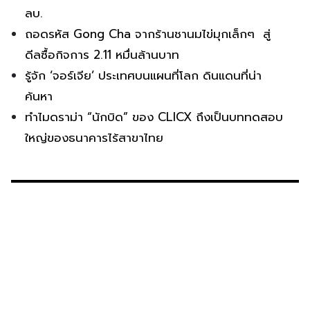
ลบ.
ถอดรหัส Gong Cha จากร้านชานมไข่มุกเล็กๆ สู่
ดีลซื้อกิจการ 2.11 หมื่นล้านบาท
รู้จัก ‘จอร์เจีย’ ประเทศบนแผนที่โลก ดินแดนที่น่า
ค้นหา
ทำไมดราม่า “นักบิด” ของ CLICX ถึงเป็นบททดสอบ
ใหญ่ของธนาคารไร้สาขาไทย