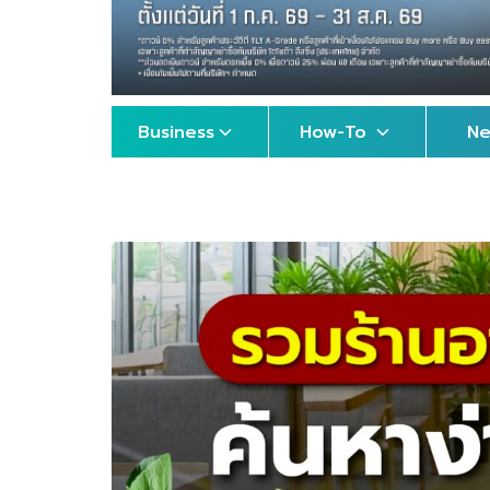
Business
How-To
N