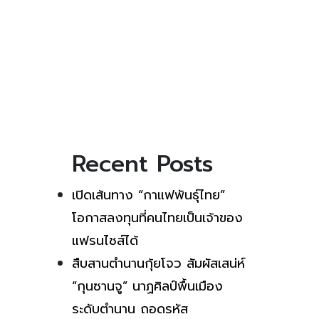
Recent Posts
เปิดเส้นทาง “กาแฟพันธุ์ไทย”
โอกาสลงทุนที่คนไทยเป็นเจ้าของ
แฟรนไชส์ได้
สืบสานตำนานกุ้ยโจว สัมผัสเสน่ห์
“กุนซานจู” นาฏศิลป์พื้นเมือง
ระดับตำนาน ถอดรหัส