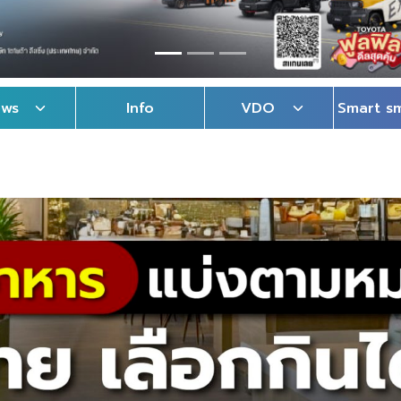
ews
Info
VDO
Smart s