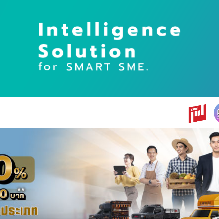
earch
r: