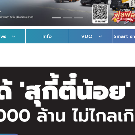
ews
Info
VDO
Smart s