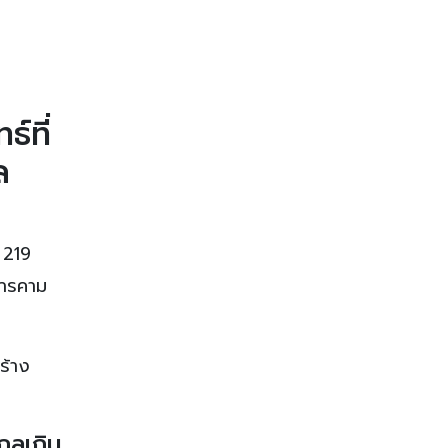
์ที่
ล
า 219
สารคาม
ร้าง
กลเกิน