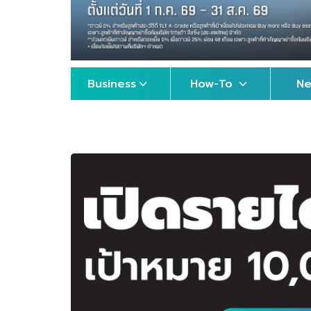
Business
How-To
N