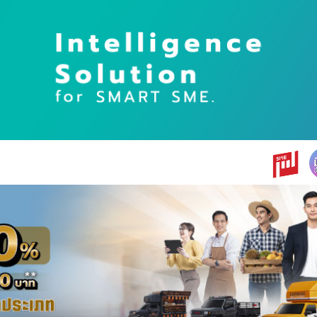
earch
r: