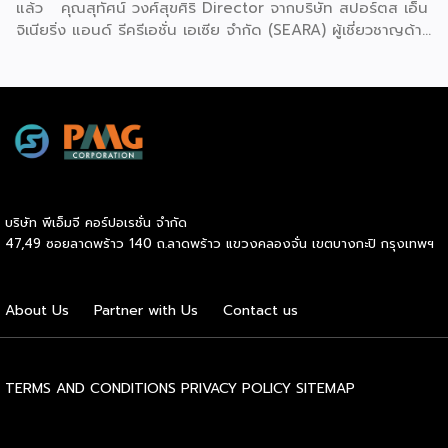
แล้ว คุณสุทัศน์ วงศ์สุขศิริ Director จากบริษัท สปอร์ตส เอ็น
ความกังวลกับเรื่องรสชาติของอาหารว่าจะออกมาอร่อยเหมือนกับ
จิเนียริ่ง แอนด์ รีครีเอชั่น เอเซีย จำกัด (SEARA) ผู้เชี่ยวชาญด้าน
ทำจริง ๆ หรือไม่ เรื่องนี้ทางติดตู้ได้ใช้นวัตกรรมการแช่แข็งที่คง
อุตสาหกรรมสุขภาพและฟิตเนสในภูมิภาค ชี้ให้เห็นภาพชัดเจนว่า
เรื่องของความสดให้ได้เกือบ 100% […]
ตลาด Wellness ของไทยกำลังเปลี่ยนโฉม และยังมีพื้นที่ “น่าน
น้ำสีฟ้า” รอผู้ประกอบการที่เข้าใจอยู่อีกมาก เมื่อถามถึง
ทิศทางของตลาดสุขภาพในไทย คุณสุทัศน์ตอบตรงไปตรงมาว่า
คำที่ผู้ประกอบการทุกคนต้องเข้าใจให้ลึกกว่าเดิมในวันนี้มีอยู่สอง
คำ คือ “Wellness” และ “Longevity” ถ้าวันนี้ผู้ประกอบการยัง
ไม่สามารถตีความหมายของคำว่า Wellness ได้อย่างลึกซึ้ง ผม
คิดว่าอาจจะไม่เพียงพอต่อการส่งมอบบริการครับ ความต่าง
บริษัท พีเอ็มจี คอร์ปอเรชั่น จำกัด
ระหว่าง “สุขภาพ” กับ “สุขภาวะ” ไม่ใช่แค่เรื่องของคำศัพท์ แต่
47,49 ซอยลาดพร้าว 140 ถ.ลาดพร้าว แขวงคลองจั่น เขตบางกะปิ กรุงเทพฯ
หมายถึงระดับของการส่งมอบคุณค่าที่ลึกกว่าเดิมอย่างมีนัย
สำคัญ Wellness ในความหมายที่คุณสุทัศน์พูดถึง ไม่ใช่การออก
กำลังกายเพื่อให้ร่างกายแข็งแรงเพียงอย่างเดียว แต่รวมถึงระบบ
About Us
Partner with Us
Contact us
ฟื้นฟู ความเป็นอยู่ที่ดีทางจิตใจ และการวัดผลได้จริง
“Wellness และ Longevity […]
TERMS AND CONDITIONS
PRIVACY POLICY
SITEMAP