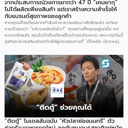
จากประสบการณ์วงการยากว่า 47 ปี “เคนยากุ”
ไม่ได้ผลิตเพียงสินค้า แต่เราสร้างความสำเร็จให้
กับแบรนด์สุขภาพของลูกค้า
หากคุณมีไอเดียอยากทำสินค้าอาหารเสริมมาสักพักแล้ว แต่พอ
ถามตัวเองว่า “แล้วจะผลิตยังไง?” ทุกอย่างก็หยุดอยู่แค่นั้น แต่
ความจริงแล้ว คุณไม่จำเป็นต้องเป็นเจ้าของโรงงาน เพราะทุกวันนี้
ธุรกิจอาหารเสริมเปิดกว้างให้ผู้ประกอบการที่ “มีไอเดีย มีความมุ่ง
มั่น” ไว้กับผู้รับผลิต OEM ที่มีความเชี่ยวชาญ สามารถทำให้คุณ
เริ่มธุรกิจนี้ได้ เคนยากุ ยืนหนึ่งที่ผู้ประกอบการในวงการอาหาร
เสริมพูดถึงบ่อย และเมื่อดูที่มาก็เข้าใจว่าทำไมถึงตอบโจทย์ผู้ที่
อยากจะผลิตแบรนด์อาหารเสริมของตัวเอง [จุดเริ่มต้นจากยา
แผนปัจจุบันสู่เส้นทาง OEM อาหารเสริม] บริษัทนี้ไม่ได้เริ่มจาก
การเป็น OEM อาหารเสริมตั้งแต่แรก แต่มีรากฐานมาจาก
โรงงานผลิตยาแผนปัจจุบัน ที่สะสมความเชี่ยวชาญด้านคุณภาพ
นวัตกรรม และมาตรฐานความปลอดภัยมานานกว่า 47 ปี เมื่อ
กระแสสุขภาพเชิงป้องกันเริ่มขยายตัว เคนยากุจึงขยับบทบาทจาก
ผู้ผลิตยามาสู่ OEM อาหารเสริม เป็น “Business Partner” ที่
พร้อมเติบโตไปกับลูกค้า ภญ. กัญรดา ปัญญาธนพร กรรมการ
บริหารส่วนงานการตลาดและขาย บริษัท เคนยากุ (ประเทศไทย)
“ติดตู้” โมเดลลับฉบับ “หัวปลาช่องนนทรี” ตัว
จำกัด อธิบายจุดยืนของบริษัทว่า เราพยายามขยายบทบาทของ
ช่วยร้านอาหารยุคใหม่ ลดต้นทุนคุมรสชาติอยู่หมัด