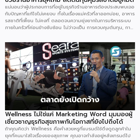
ตัวเองจากเป็นผู้ผลิตอย่างเดียว ตอนนี้เป็นพาร์ทเนอร์ทางธุรกิจ
แน่นอนว่าผู้ประกอบการที่อยู่ในธุรกิจร้านอาหารต้องประสบพบเจอ
ให้คำปรึกษาด้านการตลาด เป็นเพื่อนคู่คิดให้กับผู้ประกอบการที่
กับปัญหาที่แก้ไขไม่เคยจบ ทั้งในเรื่องแม่ครัวที่ลาออกบ่อย, อาหาร
อยากสร้างแบรนด์สินค้ายา และอาหารเสริมเป็นของตัวเอง […]
รสชาติที่เพี้ยน ไม่คงที่ ตลอดจนความยุ่งยากในการบริหารระบบ
ภายในครัวที่ค่อนข้างซับซ้อน ไม่ว่าจะเป็น การควบคุมต้นทุน, การ
นับสต๊อก, พื้นที่จัดเก็บวัตถุดิบ รวมไปถึงขั้นตอนการเตรียม
วัตถุดิบ แค่คิดก็ปวดหัวแล้ว แน่นอนว่าในโลกยุคปัจจุบันที่รอช้า
ไม่ได้ การมีตัวช่วยสำเร็จเข้ามาแก้ไขให้ธุรกิจดำเนินไปอย่างคล่อง
ตัว คงเป็นเรื่องที่ดีไม่ใช่น้อย เช่นเดียวกัน เราเคยได้ยินร้านอาหาร
หัวปลาช่องนนทรีที่อยู่มานาน มาวันนี้ธุรกิจได้ขยายบริการไปสู่
แบรนด์ติดตู้ที่พร้อมจะเข้ามาช่วยผู้ประกอบการในธุรกิจร้านอาหาร
ลดต้นทุน แต่ยังคงมาตรฐานอาหารก่อนเสิร์ฟได้คงที่ทุกจานที่ทำ
ออกไป Smart SME มีโอกาสพูดคุยกับคุณอัศวิน ลิมป์รัต
นกาญจน์ ผู้บริหารร้านหัวปลาช่องนนทรี ที่วันนี้แตกไลน์ธุรกิจมา
ทำแบรนด์ “ติดตู้” โดยเจ้าตัวเล่าถึงเรื่องนี้ว่า สำหรับ ติดตู้ by
หัวปลาช่องนนทรี เป็นแบรนด์คืออาหารพร้อมปรุงสำหรับผู้
ประกอบการ ร้านอาหาร ผับ บาร์ คาเฟ่ หรือลูกค้าที่อยากซื้อ
Wellness ไม่ใช่แค่ Marketing Word มุมมองผู้
อาหารกลับไปทำที่บ้าน โดยเมนูอาหารที่จำหน่ายมีความหลากหลาย
เชี่ยวชาญธุรกิจสุขภาพกับโอกาสที่ยังไปถึงได้
เช่น ปูผัดผงกะหรี่, ปลากะพงทอดราดน้ำปลา, ต้มยำกุ้ง, ต้มยำ
ถ้าคุณคิดว่า Wellness คือคำสวยหรูที่แบรนด์ใช้ดึงดูดลูกค้าใน
ปลาเก๋า, ไก่ห่อใบเตย, หมูสเต๊ะ เหล่าสามารถนำกลับไปปรุงเป็น
ยุคที่คนมาใส่ใจเรื่องของสุขภาพ คุณอาจกำลังอยู่หลังเทรนด์ไป
อาหารได้เลย เมื่อพูดถึงอาหารพร้อมปรุง หลายคนอาจมี