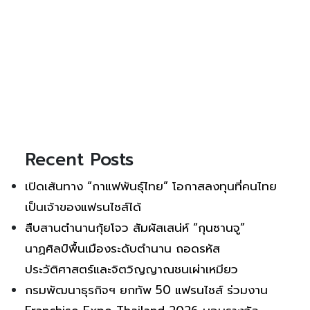
Recent Posts
เปิดเส้นทาง “กาแฟพันธุ์ไทย” โอกาสลงทุนที่คนไทย
เป็นเจ้าของแฟรนไชส์ได้
สืบสานตำนานกุ้ยโจว สัมผัสเสน่ห์ “กุนซานจู”
นาฏศิลป์พื้นเมืองระดับตำนาน ถอดรหัส
ประวัติศาสตร์และจิตวิญญาณชนเผ่าเหมียว
กรมพัฒนาธุรกิจฯ ยกทัพ 50 แฟรนไชส์ ร่วมงาน