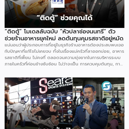
นวัตกรรม และมาตรฐานความปลอดภัยมานานกว่า 47 ปี เมื่อ
กระแสสุขภาพเชิงป้องกันเริ่มขยายตัว เคนยากุจึงขยับบทบาทจาก
ผู้ผลิตยามาสู่ OEM อาหารเสริม เป็น “Business Partner” ที่
พร้อมเติบโตไปกับลูกค้า ภญ. กัญรดา ปัญญาธนพร กรรมการ
บริหารส่วนงานการตลาดและขาย บริษัท เคนยากุ (ประเทศไทย)
“ติดตู้” โมเดลลับฉบับ “หัวปลาช่องนนทรี” ตัว
จำกัด อธิบายจุดยืนของบริษัทว่า เราพยายามขยายบทบาทของ
ช่วยร้านอาหารยุคใหม่ ลดต้นทุนคุมรสชาติอยู่หมัด
ตัวเองจากเป็นผู้ผลิตอย่างเดียว ตอนนี้เป็นพาร์ทเนอร์ทางธุรกิจ
แน่นอนว่าผู้ประกอบการที่อยู่ในธุรกิจร้านอาหารต้องประสบพบเจอ
ให้คำปรึกษาด้านการตลาด เป็นเพื่อนคู่คิดให้กับผู้ประกอบการที่
กับปัญหาที่แก้ไขไม่เคยจบ ทั้งในเรื่องแม่ครัวที่ลาออกบ่อย, อาหาร
อยากสร้างแบรนด์สินค้ายา และอาหารเสริมเป็นของตัวเอง […]
รสชาติที่เพี้ยน ไม่คงที่ ตลอดจนความยุ่งยากในการบริหารระบบ
ภายในครัวที่ค่อนข้างซับซ้อน ไม่ว่าจะเป็น การควบคุมต้นทุน, การ
นับสต๊อก, พื้นที่จัดเก็บวัตถุดิบ รวมไปถึงขั้นตอนการเตรียม
วัตถุดิบ แค่คิดก็ปวดหัวแล้ว แน่นอนว่าในโลกยุคปัจจุบันที่รอช้า
ไม่ได้ การมีตัวช่วยสำเร็จเข้ามาแก้ไขให้ธุรกิจดำเนินไปอย่างคล่อง
ตัว คงเป็นเรื่องที่ดีไม่ใช่น้อย เช่นเดียวกัน เราเคยได้ยินร้านอาหาร
หัวปลาช่องนนทรีที่อยู่มานาน มาวันนี้ธุรกิจได้ขยายบริการไปสู่
แบรนด์ติดตู้ที่พร้อมจะเข้ามาช่วยผู้ประกอบการในธุรกิจร้านอาหาร
ลดต้นทุน แต่ยังคงมาตรฐานอาหารก่อนเสิร์ฟได้คงที่ทุกจานที่ทำ
ออกไป Smart SME มีโอกาสพูดคุยกับคุณอัศวิน ลิมป์รัต
นกาญจน์ ผู้บริหารร้านหัวปลาช่องนนทรี ที่วันนี้แตกไลน์ธุรกิจมา
ทำแบรนด์ “ติดตู้” โดยเจ้าตัวเล่าถึงเรื่องนี้ว่า สำหรับ ติดตู้ by