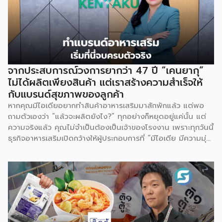
จากประสบการณ์วงการยากว่า 47 ปี “เคนยากุ”
ไม่ได้ผลิตเพียงสินค้า แต่เราสร้างความสำเร็จให้
กับแบรนด์สุขภาพของลูกค้า
หากคุณมีไอเดียอยากทำสินค้าอาหารเสริมมาสักพักแล้ว แต่พอ
ถามตัวเองว่า “แล้วจะผลิตยังไง?” ทุกอย่างก็หยุดอยู่แค่นั้น แต่
ความจริงแล้ว คุณไม่จำเป็นต้องเป็นเจ้าของโรงงาน เพราะทุกวันนี้
ธุรกิจอาหารเสริมเปิดกว้างให้ผู้ประกอบการที่ “มีไอเดีย มีความมุ่ง
มั่น” ไว้กับผู้รับผลิต OEM ที่มีความเชี่ยวชาญ สามารถทำให้คุณ
เริ่มธุรกิจนี้ได้ เคนยากุ ยืนหนึ่งที่ผู้ประกอบการในวงการอาหาร
เสริมพูดถึงบ่อย และเมื่อดูที่มาก็เข้าใจว่าทำไมถึงตอบโจทย์ผู้ที่
อยากจะผลิตแบรนด์อาหารเสริมของตัวเอง [จุดเริ่มต้นจากยา
แผนปัจจุบันสู่เส้นทาง OEM อาหารเสริม] บริษัทนี้ไม่ได้เริ่มจาก
การเป็น OEM อาหารเสริมตั้งแต่แรก แต่มีรากฐานมาจาก
โรงงานผลิตยาแผนปัจจุบัน ที่สะสมความเชี่ยวชาญด้านคุณภาพ