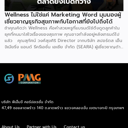
หัวปลาช่องนนทรี เป็นแบรนด์คืออาหารพร้อมปรุงสำหรับผู้
ประกอบการ ร้านอาหาร ผับ บาร์ คาเฟ่ หรือลูกค้าที่อยากซื้อ
Wellness ไม่ใช่แค่ Marketing Word มุมมองผู้
อาหารกลับไปทำที่บ้าน โดยเมนูอาหารที่จำหน่ายมีความหลากหลาย
เชี่ยวชาญธุรกิจสุขภาพกับโอกาสที่ยังไปถึงได้
เช่น ปูผัดผงกะหรี่, ปลากะพงทอดราดน้ำปลา, ต้มยำกุ้ง, ต้มยำ
ถ้าคุณคิดว่า Wellness คือคำสวยหรูที่แบรนด์ใช้ดึงดูดลูกค้าใน
ปลาเก๋า, ไก่ห่อใบเตย, หมูสเต๊ะ เหล่าสามารถนำกลับไปปรุงเป็น
ยุคที่คนมาใส่ใจเรื่องของสุขภาพ คุณอาจกำลังอยู่หลังเทรนด์ไป
อาหารได้เลย เมื่อพูดถึงอาหารพร้อมปรุง หลายคนอาจมี
แล้ว คุณสุทัศน์ วงศ์สุขศิริ Director จากบริษัท สปอร์ตส เอ็น
ความกังวลกับเรื่องรสชาติของอาหารว่าจะออกมาอร่อยเหมือนกับ
จิเนียริ่ง แอนด์ รีครีเอชั่น เอเซีย จำกัด (SEARA) ผู้เชี่ยวชาญด้าน
ทำจริง ๆ หรือไม่ เรื่องนี้ทางติดตู้ได้ใช้นวัตกรรมการแช่แข็งที่คง
อุตสาหกรรมสุขภาพและฟิตเนสในภูมิภาค ชี้ให้เห็นภาพชัดเจนว่า
เรื่องของความสดให้ได้เกือบ 100% […]
ตลาด Wellness ของไทยกำลังเปลี่ยนโฉม และยังมีพื้นที่ “น่าน
น้ำสีฟ้า” รอผู้ประกอบการที่เข้าใจอยู่อีกมาก เมื่อถามถึง
ทิศทางของตลาดสุขภาพในไทย คุณสุทัศน์ตอบตรงไปตรงมาว่า
คำที่ผู้ประกอบการทุกคนต้องเข้าใจให้ลึกกว่าเดิมในวันนี้มีอยู่สอง
คำ คือ “Wellness” และ “Longevity” ถ้าวันนี้ผู้ประกอบการยัง
ไม่สามารถตีความหมายของคำว่า Wellness ได้อย่างลึกซึ้ง ผม
คิดว่าอาจจะไม่เพียงพอต่อการส่งมอบบริการครับ ความต่าง
บริษัท พีเอ็มจี คอร์ปอเรชั่น จำกัด
ระหว่าง “สุขภาพ” กับ “สุขภาวะ” ไม่ใช่แค่เรื่องของคำศัพท์ แต่
47,49 ซอยลาดพร้าว 140 ถ.ลาดพร้าว แขวงคลองจั่น เขตบางกะปิ กรุงเทพฯ
หมายถึงระดับของการส่งมอบคุณค่าที่ลึกกว่าเดิมอย่างมีนัย
สำคัญ Wellness ในความหมายที่คุณสุทัศน์พูดถึง ไม่ใช่การออก
กำลังกายเพื่อให้ร่างกายแข็งแรงเพียงอย่างเดียว แต่รวมถึงระบบ
About Us
Partner with Us
Contact us