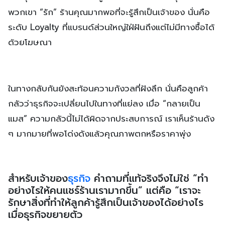
พวกเขา “รัก” ร้านคุณมากพอที่จะรู้สึกเป็นเจ้าของ นั่นคือ
ระดับ Loyalty ที่แบรนด์ส่วนใหญ่ใฝ่ฝันถึงแต่ไม่มีทางซื้อได้
ด้วยโฆษณา
ในทางกลับกันยังสะท้อนความกังวลที่ฝังลึก นั่นคือลูกค้า
กลัวว่าธุรกิจจะเปลี่ยนไปในทางที่แย่ลง เมื่อ “กลายเป็น
แมส” ความกลัวนี้ไม่ได้ผิดจากประสบการณ์ เราเห็นร้านดัง
ๆ มากมายที่พอโด่งดังแล้วคุณภาพตกหรือราคาพุ่ง
สำหรับเจ้าของ
ธุรกิจ
คำถามที่แท้จริงจึงไม่ใช่ “ทำ
อย่างไรให้คนแชร์ร้านเรามากขึ้น” แต่คือ “เราจะ
รักษาสิ่งที่ทำให้ลูกค้ารู้สึกเป็นเจ้าของได้อย่างไร
เมื่อธุรกิจขยายตัว