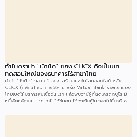
ในปี 2014 เมื่อ Unison Capital กองทุน PE จากญี่ปุ่นเข้าซื้อ
ธุรกิจในเกาหลีใต้และผลักดันแผนขยายตัวทั่วโลก ตามด้วยปี
2019 ที่ TA Associates เข้าเทกโอเวอร์ต่อ และล่าสุดคือการส่ง
ไม้ต่อให้ Bain Capital ในปี 2026 นี้ ตลอดสองทศวรรษ
Gong Cha ขยายจากร้านเดียวสู่เครือข่ายกว่า 2,100 สาขาในกว่า
30 […]
ทำไมดราม่า “นักบิด” ของ CLICX ถึงเป็นบท
ทดสอบใหญ่ของธนาคารไร้สาขาไทย
คำว่า “นักบิด” กลายเป็นกระแสร้อนแรงในโลกออนไลน์ หลัง
CLICX (คลิกซ์) ธนาคารไร้สาขาหรือ Virtual Bank รายแรกของ
ไทยเปิดให้บริการสินเชื่อวันแรก แล้วพบว่ามีผู้ที่ติดเครดิตบูโร มี
หนี้เสียหลักแสนบาท กลับได้รับอนุมัติวงเงินกู้ในเวลาไม่กี่นาที จน
เกิดการชักชวนกันในกลุ่มโซเชียลว่าจะ “กู้แล้วไม่จ่าย” สวนทางกับ
ผู้สมัครที่มีประวัติการเงินดีบางรายกลับถูกระบบปฏิเสธ
เหตุการณ์นี้ไม่ใช่แค่ดราม่าบนโลกออนไลน์เท่านั้น แต่เป็นกรณี
ศึกษาที่สะท้อนธรรมชาติของโมเดลธุรกิจใหม่ที่กำลังจะเปลี่ยน
โครงสร้างการเงินไทย นั่นคือ Virtual Bank ซึ่งผู้ประกอบการ