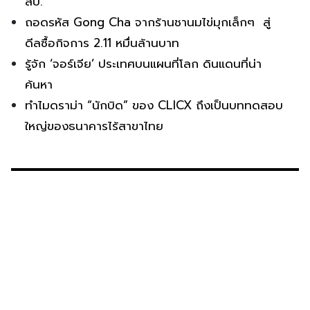
ลบ.
ถอดรหัส Gong Cha จากร้านชานมไข่มุกเล็กๆ สู่
ดีลซื้อกิจการ 2.11 หมื่นล้านบาท
รู้จัก ‘จอร์เจีย’ ประเทศบนแผนที่โลก ดินแดนที่น่า
ค้นหา
ทำไมดราม่า “นักบิด” ของ CLICX ถึงเป็นบททดสอบ
ใหญ่ของธนาคารไร้สาขาไทย