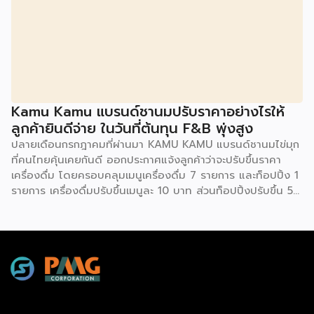
SME ควรทำความเข้าใจให้ลึกกว่าพาดหัวข่าว เพราะทั้งโอกาส และ
ความเสี่ยงที่เกิดขึ้นล้วนเกี่ยวข้องกับการเข้าถึงแหล่งทุนของธุรกิจ
รายย่อยโดยตรง ก่อนอื่นมาทำความเข้าใจกันก่อนว่า Virtual
Bank คืออะไร ต่างจากธนาคารเดิมตรงไหน คำตอบเรื่องนี้
อธิบายให้เข้าใจว่านี่ คือธนาคารที่ได้รับใบอนุญาตเต็มรูปแบบจาก
ธนาคารแห่งประเทศไทย (ธปท.) เหมือนธนาคารพาณิชย์ทั่วไปทุก
ประการ ต่างกันที่ไม่มีหน้าสาขาให้เดินเข้าไปทำธุรกรรม ทุกอย่าง
Kamu Kamu แบรนด์ชานมปรับราคาอย่างไรให้
ตั้งแต่เปิดบัญชี ฝาก-ถอน โอนเงิน ไปจนถึงขอสินเชื่อ จะทำผ่าน
ลูกค้ายินดีจ่าย ในวันที่ต้นทุน F&B พุ่งสูง
แอปพลิเคชันทั้งหมด จุดนี้คือสิ่งที่ทำให้ Virtual Bank ต่าง
ปลายเดือนกรกฎาคมที่ผ่านมา KAMU KAMU แบรนด์ชานมไข่มุก
จาก Mobile Banking ของธนาคารทั่วไปที่เราคุ้นเคย เพราะ
ที่คนไทยคุ้นเคยกันดี ออกประกาศแจ้งลูกค้าว่าจะปรับขึ้นราคา
Mobile […]
เครื่องดื่ม โดยครอบคลุมเมนูเครื่องดื่ม 7 รายการ และท็อปปิ้ง 1
รายการ เครื่องดื่มปรับขึ้นเมนูละ 10 บาท ส่วนท็อปปิ้งปรับขึ้น 5
บาท มีผลตั้งแต่วันที่ 10 สิงหาคม 2569 ด้วยเหตุผลหลักที่ว่า
ราคาวัตถุดิบที่เพิ่มสูงขึ้นอย่างต่อเนื่อง ข่าวนี้อาจดูเหมือนความ
เคลื่อนไหวเล็กๆ ของแบรนด์เครื่องดื่มแบรนด์หนึ่ง แต่จริงๆ แล้ว
สะท้อนโจทย์ใหญ่ที่ผู้ประกอบการ SME สาย F&B ทุกคนกำลัง
เผชิญร่วมกันอยู่ นั่นคือ “จะขึ้นราคาอย่างไรไม่ให้เสียลูกค้า” และ
การตัดสินใจของ KAMU KAMU ครั้งนี้ก็มีบทเรียนที่น่าเอามาแตก
ประเด็นไม่น้อย การขึ้นราคาของ KAMU KAMU ไม่ใช่เหตุการณ์