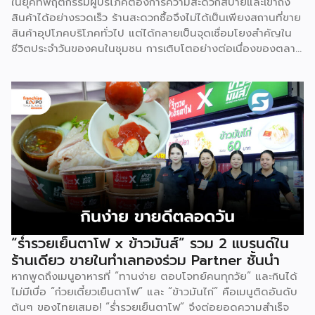
ในยุคที่พฤติกรรมผู้บริโภคต้องการความสะดวกสบายและเข้าถึง
เพียง 4 วันเท่านั้น โมเดลแรกจึงไม่ประสบความสำเร็จ หลังจาก
สินค้าได้อย่างรวดเร็ว ร้านสะดวกซื้อจึงไม่ได้เป็นเพียงสถานที่ขาย
นั้น […]
สินค้าอุปโภคบริโภคทั่วไป แต่ได้กลายเป็นจุดเชื่อมโยงสำคัญใน
ชีวิตประจำวันของคนในชุมชน การเติบโตอย่างต่อเนื่องของตลาด
นี้จึงเปิดโอกาสทางธุรกิจที่น่าสนใจสำหรับนักลงทุนที่ต้องการ
สร้างรายได้ มั่นคง ผ่านโมเดลธุรกิจที่มีระบบบริหารจัดการรองรับ
อย่างรอบด้าน Tops daily (ท็อปส์ เดลี่) เป็นหนึ่งในแบรนด์
ร้านสะดวกซื้อชั้นนำในเครือเซ็นทรัล รีเทล (CRC) ที่ผ่านการปรับ
โฉมครั้งใหญ่เพื่อตอบโจทย์วิถีชีวิตคนเมืองอย่างครบครัน ชูจุด
เด่นด้วยสินค้าหลากหลาย พร้อมโปรโมชัน และดีลเด็ดสำหรับ
สมาชิก สะสมคะแนนแลกรับของพรีเมียม ส่วนลดพิเศษแบบจัด
เต็ม โมเดลการลงทุนของ Tops daily ที่เปิดโอกาสให้ผู้สนใจ
เข้าร่วม มีอยู่ 2 ประเภทด้วยกัน ได้แก่ FC1 เปิดร้านใหม่ (New
Store) สำหรับผู้มีกรรมสิทธิ์ในที่ดินหรืออาคาร เงินลงทุน 4-6
ล้านบาท (รวมค่าก่อสร้าง) การันตีรายได้ 150,000 บาท/เดือน
ในช่วง 2 ปีแรก ออกแบบร้านใหม่ในพื้นที่ของคุณ สร้างรายได้
“ร่ำรวยเย็นตาโฟ x ข้าวมันส์” รวม 2 แบรนด์ใน
มั่นคง ขยายธุรกิจ พร้อมโอกาสเติบโตไปด้วยกัน FC2 บริหาร
ร้านเดียว ขายในทำเลทองร่วม Partner ชั้นนำ
ร้านเดิม (Existing Store) […]
หากพูดถึงเมนูอาหารที่ “ทานง่าย ตอบโจทย์คนทุกวัย” และกินได้
ไม่มีเบื่อ “ก๋วยเตี๋ยวเย็นตาโฟ” และ “ข้าวมันไก่” คือเมนูติดอันดับ
ต้นๆ ของไทยเสมอ! “ร่ำรวยเย็นตาโฟ” จึงต่อยอดความสำเร็จ