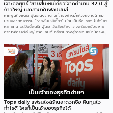
เจาะกลยุทธ์ ‘ชายสี่บะหมี่เกี๊ยว’จากตำนาน 32 ปี สู่
ก้าวใหญ่ เปิดสาขาในฟิลิปปินส์
หากพูดถึงสตรีทฟู้ดระดับตำนานที่เคียงข้างมื้อหิวของคนไทยมา
นานหลายทศวรรษ “ชายสี่บะหมี่เกี๊ยว” ย่อมเป็นชื่อแรกๆ ในใจใคร
หลายคน แต่วันนี้สตรีทฟู้ดรถเข็นสีเหลืองแดงพร้อมขยับขยาย
อาณาจักรครั้งใหญ่ จากแลนด์มาร์กริมทางสู่การเดินหน้าปักธงบุก
ตลาด “ฟิลิปปินส์” ส่งต่อรสชาติแบบไทย ๆ ให้ชาวอาเซียนได้
สัมผัส คุณสิทธิชัย ทิตอร่าม General Manager –
Commercial Business Group บริษัท ชายสี่ คอร์ปอเรชั่น
จำกัด พูคุยถึงเส้นทางการขยายสาขาไปต่างประเทศของ “ชายสี่
บะหมี่เกี๊ยว” หลังอยู่ในตลาดไทยมานาน 32 ปี และเริ่มมองหา
โอกาสในตลาดอาเซียนอย่างจริงจัง จุดเริ่มต้นของการเปิด
ตลาดในฟิลิปปินส์ คุณสิทธิชัย เล่าถึงจุดเริ่มต้นของการขยายไป
ต่างประเทศมาจาก Cabalen Group เจ้าของร้านอาหารใน
ฟิลิปปินส์เดินทางมาเมืองไทยแล้วได้ลองกินบะหมี่ชายสี่จนติดใจ
จึงติดต่อขอเป็น Master Franchise นำไปเปิดขายที่ฟิลิปปินส์
โดยเริ่มต้นด้วยการคัดลอกรูปแบบรถเข็นของชายสี่ไปสร้างเองที่
นั่น แต่ปรากฏว่า “บะหมี่ไม่มี” เพราะบะหมี่ของฟิลิปปินส์ไม่
Tops daily แฟรนไชส์ร้านสะดวกซื้อ คืนทุนไว
เหมือนกับของไทย โดยสิ่งที่ Cabalen นำไปมีเพียงรถเข็นกับ
กำไรดี ใครก็เป็นเจ้าของธุรกิจได้
สูตร แต่ไม่ได้นำวัตถุดิบไปด้วย ขณะที่บะหมี่ของชายสี่มีอายุสินค้า