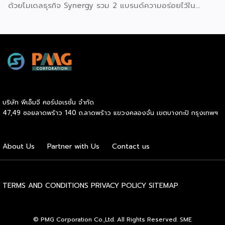
ด้วยโมเดลธุรกิจ Synergy รวม 2 แบรนด์ความอร่อยไว้ใน
Kiosk เดียวกัน เพื่อเพิ่มโอกาสสร้างยอดขายครอบคลุมทั้งมื้อเช้า
เที่ยง และเย็น ความน่าลงทุนของ “ร่ำรวยเย็นตาโฟ x ข้าว
มันส์” ความกังวลเรื่องวิกฤตทำเลจะหมดไป เพราะแบรนด์ผนึก
กำลังร่วมกับพาร์ทเนอร์ชั้นนำที่ผู้บริโภครู้จักกันเป็นอย่างดี อาทิ
7-Eleven, CJ MORE, Lotus’s, PTT, Caltex, PT และ
Bangchak โดยร้านมีขนาดที่ลงตัวใช้พื้นที่น้อย เหมาะกับสถานี
บริการน้ำมัน และ Community Mall ส่วนเรื่องการบริหาร
จัดการไม่มีขั้นตอนที่ยุ่งยาก ร้านใช้พนักงานน้อย ควบคุมวัตถุดิบ
บริษัท พีเอ็มจี คอร์ปอเรชั่น จำกัด
รสชาติมาตรฐานจากครัวกลาง มีระบบ POS รายงานยอดขาย
47,49 ซอยลาดพร้าว 140 ถ.ลาดพร้าว แขวงคลองจั่น เขตบางกะปิ กรุงเทพฯ
แบบ Real Time และเพิ่มช่องทางขายผ่านแอปฯ 7-Eleven […]
About Us
Partner with Us
Contact us
TERMS AND CONDITIONS
PRIVACY POLICY
SITEMAP
© PMG Corporation Co.,Ltd. All Rights Reserved. SME