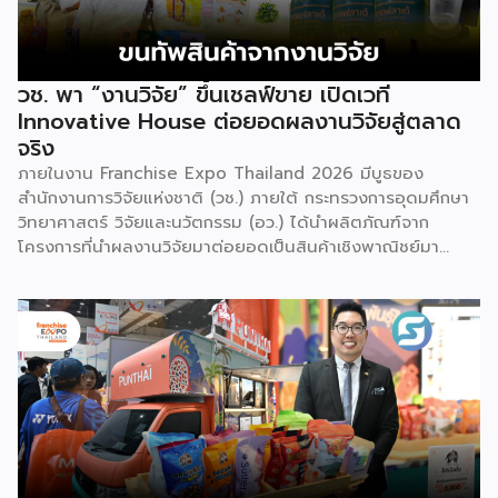
วช. พา “งานวิจัย” ขึ้นเชลฟ์ขาย เปิดเวที
Innovative House ต่อยอดผลงานวิจัยสู่ตลาด
จริง
ภายในงาน Franchise Expo Thailand 2026 มีบูธของ
สำนักงานการวิจัยแห่งชาติ (วช.) ภายใต้ กระทรวงการอุดมศึกษา
วิทยาศาสตร์ วิจัยและนวัตกรรม (อว.) ได้นำผลิตภัณฑ์จาก
โครงการที่นำผลงานวิจัยมาต่อยอดเป็นสินค้าเชิงพาณิชย์มา
แสดง พร้อมจัดจำหน่ายให้กับผู้ที่สนใจได้เลือกซื้อ สำหรับ วช.
มีภารกิจหลัก คือการให้ทุนวิจัย ดูแลเรื่องการวิจัยในภาพรวม รวม
ถึงการให้รางวัล และสนับสนุนนักวิจัย ตั้งแต่ระดับเยาวชนไปจนถึง
นักวิจัยอาวุโส แน่นอนว่านี่เป็นหน่วยงานผู้อยู่เบื้องหลังงานวิจัย
ไทยตั้งแต่ต้นน้ำยันปลายน้ำ กิจกรรมที่นำมาจัดแสดงในบูธ
ครั้งนี้เป็นส่วนหนึ่งของทุนที่ วช. สนับสนุนภายใต้ชุดโครงการ
Innovative House ซึ่งมีเป้าหมายชัดเจน คือการแนะแนวและ
สนับสนุนให้ผู้ประกอบการนำนวัตกรรมที่ต่อยอดมาจากงานวิจัย
ไปพัฒนาต่อจนสามารถขายได้จริงในเชิงพาณิชย์ ไม่ใช่แค่งาน
วิจัยที่อยู่ในห้องแล็บ โดยสินค้าที่นำมาโชว์ในบูธจึงเป็นผลิตภัณฑ์