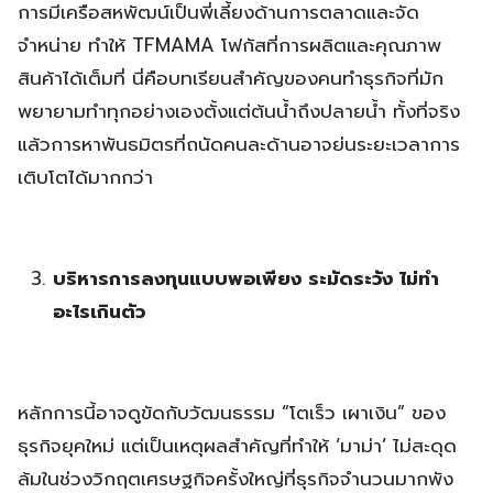
การมีเครือสหพัฒน์เป็นพี่เลี้ยงด้านการตลาดและจัด
จำหน่าย ทำให้ TFMAMA โฟกัสที่การผลิตและคุณภาพ
สินค้าได้เต็มที่ นี่คือบทเรียนสำคัญของคนทำธุรกิจที่มัก
พยายามทำทุกอย่างเองตั้งแต่ต้นน้ำถึงปลายน้ำ ทั้งที่จริง
แล้วการหาพันธมิตรที่ถนัดคนละด้านอาจย่นระยะเวลาการ
เติบโตได้มากกว่า
บริหารการลงทุนแบบพอเพียง ระมัดระวัง ไม่ทำ
อะไรเกินตัว
หลักการนี้อาจดูขัดกับวัฒนธรรม “โตเร็ว เผาเงิน” ของ
ธุรกิจยุคใหม่ แต่เป็นเหตุผลสำคัญที่ทำให้ ‘มาม่า’ ไม่สะดุด
ล้มในช่วงวิกฤตเศรษฐกิจครั้งใหญ่ที่ธุรกิจจำนวนมากพัง