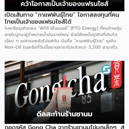
ที่ “พร้อมขาย” แล้วจริงๆ บางแบรนด์ขายออนไลน์ บางแบรนด์
ขายเฉพาะหน้าร้าน นอกจากนี้ ยังมีการสาธิตนำผลิตภัณฑ์ไป
เปิดเส้นทาง “กาแฟพันธุ์ไทย” โอกาสลงทุนที่คน
แปรรูปเป็นเมนูอาหาร-เครื่องดื่มให้ผู้ร่วมงานเห็นวิธีใช้งานจริง
ไทยเป็นเจ้าของแฟรนไชส์ได้
โดยนำ ‘น้ำผึ้ง’ ที่ไม่ได้นำมาวางขายแบบเดิม ๆ แต่แปรรูปเป็น
ในเครือธุรกิจของ “พีทีจี เอ็นเนอยี” (PTG Energy) ที่คนไทยคุ้น
เครื่องดื่มสเลอปี้ให้ผู้ร่วมงานได้ชิมสดๆ หน้าบูธ เพื่อดึงดูดและ
เคยในฐานะผู้จำหน่ายน้ำมันรายใหญ่ ยังมีอีกหนึ่งธุรกิจที่เติบโต
สร้างประสบการณ์ให้คนในงานได้ทดลองสัมผัสสินค้าจริง และหาก
เงียบ ๆ แต่ทรงพลังไม่แพ้กัน นั่นคือ “กาแฟพันธุ์ไทย” ธุรกิจ
ใครสนใจก็สามารถซื้อ หัวเชื้อ กลับไปทำเครื่องดื่มต่อเองที่บ้านได้
Non-Oil ในเครือที่วันนี้ขยายสาขาไปแล้วกว่า 3,200 สาขาทั่ว
เช่นกัน […]
ประเทศ จากจุดเริ่มต้นในวันแรกที่อำเภอบางปะหัน จังหวัด
พระนครศรีอยุธยาสู่แบรนด์ระดับประเทศ ที่วันนี้ธุรกิจเติบโตขยาย
สาขารวมกว่า 3,200 สาขา แบ่งเป็นสาขาที่บริษัทบริหารเอง
(Official) ประมาณ 2,700 สาขา และสาขาแฟรนไชส์อีกกว่า 700
สาขา ตัวเลขนี้สะท้อนให้เห็นว่าโมเดลแฟรนไชส์ คือหนึ่งใน
เครื่องยนต์สำคัญที่ผลักดันการเติบโตของแบรนด์ อย่างไร
ก็ตาม บริษัทไม่ได้หยุดที่จะเติบโตต่อเนื่อง เพราะได้วางเป้าหมาย
ขยายแฟรนไชส์ โดยปีที่ผ่านมาสามารถเปิดแฟรนไชส์ใหม่ได้ 400
สาขา และในปีนี้ตั้งเป้าเปิดเพิ่มให้ได้อีก 400 สาขา ซึ่งล่าสุด
ดำเนินไปแล้วกว่า 200 สาขา เหล่านี้สะท้อนให้เห็นถึงการเติบโตที่
สม่ำเสมอ และเป็นระบบ ไม่ใช่กระแสเพียงชั่วคราว สิ่งที่ทำให้
กาแฟพันธุ์ไทยแตกต่าง คือความหลากหลายของเมนูเครื่องดื่ม
ถอดรหัส Gong Cha จากร้านชานมไข่มุกเล็กๆ สู่