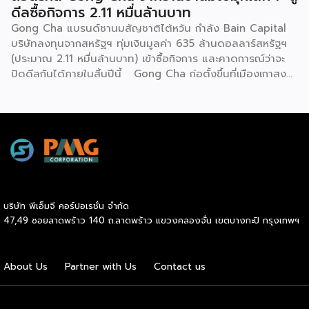
และการปรับเปลี่ยนเมนูตามฤดูกาลอย่างสม่ำเสมอ เพื่อรักษาความ
ดีลซื้อกิจการ 2.11 หมื่นล้านบาท
สดใหม่ และเอาใจกลุ่มลูกค้าวัยรุ่นที่ชอบทดลองสิ่งใหม่ […]
Gong Cha แบรนด์ชานมสัญชาติไต้หวัน กำลัง Bain Capital
บริษัทลงทุนจากสหรัฐฯ ทุ่มเงินมูลค่า 635 ล้านดอลลาร์สหรัฐฯ
(ประมาณ 2.11 หมื่นล้านบาท) เข้าซื้อกิจการ และคาดการณ์ว่าจะ
ปิดดีลกันได้ภายในสิ้นปีนี้ Gong Cha ก่อตั้งขึ้นที่เมืองเกาสง
ไต้หวัน ในปี 2006 โดยเพื่อนสนิทสองคน ก่อนที่ Martin Berry
จะเข้ามาขยายธุรกิจให้เติบโตในระดับโลก จุดเปลี่ยนสำคัญเกิดขึ้น
ในปี 2014 เมื่อ Unison Capital กองทุน PE จากญี่ปุ่นเข้าซื้อ
ธุรกิจในเกาหลีใต้และผลักดันแผนขยายตัวทั่วโลก ตามด้วยปี
2019 ที่ TA Associates เข้าเทกโอเวอร์ต่อ และล่าสุดคือการส่ง
ไม้ต่อให้ Bain Capital ในปี 2026 นี้ ตลอดสองทศวรรษ
Gong Cha ขยายจากร้านเดียวสู่เครือข่ายกว่า 2,100 สาขาในกว่า
30 […]
บริษัท พีเอ็มจี คอร์ปอเรชั่น จำกัด
47,49 ซอยลาดพร้าว 140 ถ.ลาดพร้าว แขวงคลองจั่น เขตบางกะปิ กรุงเทพฯ
About Us
Partner with Us
Contact us