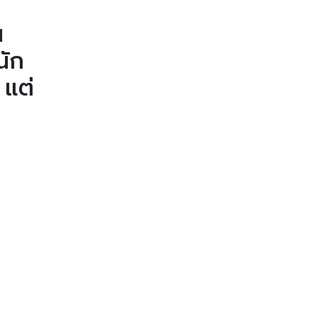
น
นัก
 แต่