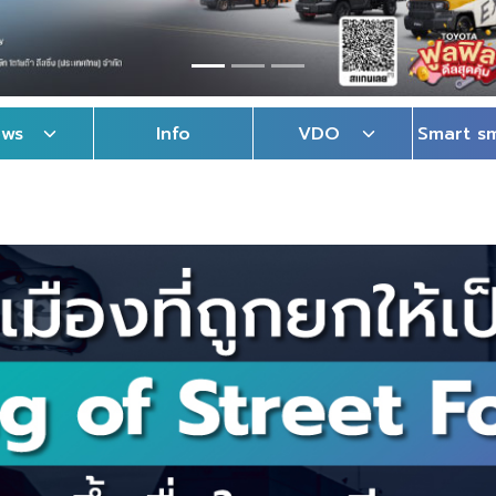
ews
Info
VDO
Smart s