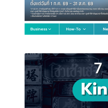
Business
How-To
N