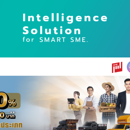
earch
r: