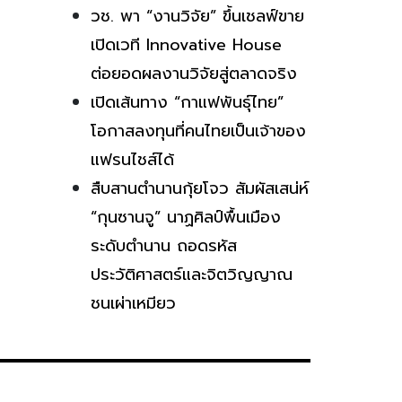
วช. พา “งานวิจัย” ขึ้นเชลฟ์ขาย
เปิดเวที Innovative House
ต่อยอดผลงานวิจัยสู่ตลาดจริง
เปิดเส้นทาง “กาแฟพันธุ์ไทย”
โอกาสลงทุนที่คนไทยเป็นเจ้าของ
แฟรนไชส์ได้
สืบสานตำนานกุ้ยโจว สัมผัสเสน่ห์
“กุนซานจู” นาฏศิลป์พื้นเมือง
ระดับตำนาน ถอดรหัส
ประวัติศาสตร์และจิตวิญญาณ
ชนเผ่าเหมียว