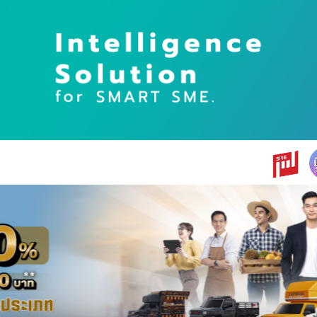
earch
r: