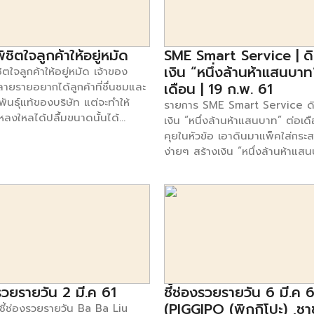
รายการ The village หมู่บ้านต้นค
8.00 น. ทางช่อง Smart SME
ทำเลและการจัดร้านจะไม่ค่อยดีนัก
ต้นแบบ ทุกวันอาทิตย์ เวลา 17.3
ด!!
มารถทำให้คนมารอเข้าคิวกินอาหาร
น. ได้ทาง ช่อง SmartSME ทรู 
ช้กลยุทธ์ด้านราคาที่สมเหตุสมผล
ติดตามข้อมูลเพิ่มเติมของรายการไ
พิชิตใจลูกค้าให้อยู่หมัด
SME Smart Service | ดิ
าติ และคุณภาพของอาหาร
เฟสบุ๊ค :
เงิน “หนึ่งล้านห้าแสนบาท
ชิตใจลูกค้าให้อยู่หมัด เจ้าของ
วดเร็ว โดยเน้นที่บริการได้
www.facebook.com/smarts
เดือน | 19 ก.พ. 61
ายรายอยากได้ลูกค้าที่ชื่นชมและ
 คล้ายกับอาหารประเภทฟาสต์ฟู้ด
ันธุ์แท้ของบริษัท แต่จะทำให้
รายการ SME Smart Service ดิ
ี้มีวิธีง่ายๆคือ อย่างคุณเปิดร้าน
หลงใหลได้ปลื้มขนาดนั้นได้
เงิน “หนึ่งล้านห้าแสนบาท” ต่อเด
รอยู่ก่อนแล้ว ก็ลองทำเมนู
 แน่นอนว่ามีโอกาสเป็นไปได้หาก
คุยในหัวข้อ เอาดินมาแพ็คใส่กร
ง่ายๆ เข้ามาเป็นเมนูเสริมเพื่อ
นการตลาดให้ดีตั้งแต่แรกเริ่ม
ง่ายๆ สร้างเงิน “หนึ่งล้านห้าแส
ได้ให้กับร้าน โดยเมนูนั้นๆจะต้อง
ำนึงถึง กลยุทธ์พิชิตใจลูกค้า 3
ต่อเดือน กับ คุณนคร ตระกูลรังส
นการปรุงและการจัดเสิร์ฟได้อย่าง
นี้อาจเป็นตัวช่วยสำคัญให้พิชิตใจ
ธุรกิจดินน้องดา พบกับรายการ 
ทั้งหมดทั้งมวลที่เราได้กล่าวมานี้
เขาเปลี่ยนเป็นแฟนประจำได้ 1.
Smart Service ทุกวันจันทร์ – ศ
ปัจจัยที่จะนำพาธุรกิจอาหารของ
้ากลุ่มใหญ่ ขั้นแรกต้องกำหนด
13.00 -14.00 น. ได้ทาง ช่อง
ระสบความสำเร็จในยุค 4.0 เพราะ
ค้าเป้าหมายให้ชัดเจนเสียก่อน ใน
SmartSME ทรู 49 ติดตามข้อมูลเ
วามอร่อยแล้ว ยังมีอีกหลาย
ุ่มที่ดีที่สุดคือกลุ่มที่มีจำนวน
ของรายการได้ที่ เฟสบุ๊ค :
ผู้บริโภคใช้ในการตัดสินใจเลือกใช้
ากที่สุด ไม่ใช่กลุ่มคนจำเพาะ
www.facebook.com/smartsm
ล้วร้านของคุณหล่ะมีครบทั้ง 7
ย่างพวกคลั่งเทคโนโลยี แต่หาก
นอื่นๆของรายการ [คลิก]
ากล่าวมาหรือไม่?
ุ่มคนหมู่มากที่เหลือ เช่น วัยรุ่น
งรวยรายวัน 2 มี.ค 61
ชี้ช่องรวยรายวัน 6 มี.ค 
หรือพ่อแม่ทั้งหลายที่มีกำลังซื้อ
(PIGGIPO (พิกกิโปะ) ,ช
ชี้ช่องรวยรายวัน Ba Ba Liu