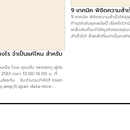
9 เทคนิค พิชิตความสำเร็
9 เทคนิค พิชิตความสำเร็จให้ธุร
ทำธุรกิจในยุคสมัยนี้ เรียกได้ว่า
เคล็ดลับที่จะทำให้ธุรกิจของค
สำเร็จได้ ซึ่งหลักที่แน่ๆนั้นคงยัง
ได้ว่ามาจากปัจจัยใด ซึ่งการทำธุร
จำเป็นที่จะต้องอาศัยความรู้และ
งไร จำเป็นแค่ไหน สำหรับ
รวมไปถึงความรักในธุรกิจที่ทำ
จึงจะทำให้ธุรกิจของคุณสามารถ
จนเจ๊ง โดย คุณภีม เพชรเกตุ ผู้ก่อ
ซึ่งหลักการภาพรวมที่จะทำให้ธุ
2561 เวลา 13.00-16.00 น. ที่
ประสบความสำเร็จได้นั้นมีหลักปฏิ
ซนอิเซตัน รับจำนวนจำกัด!! กรอก
ธุรกิจต้องมีการปรับตัวอยู่ตลอ
p;amp;lt;span data-mce-
การบริหารงานทรัพยากรบุคคลให
 width: 0px; overflow: hidden;
ระเบียบ ควรพัฒนาสินค้าหรือแต
เพื่อให้ตรงตามความต้องการของ
;amp;gt; &amp;amp;amp;amp;
ควรนำนวัตถกรรมเครื่องจักรหรื
;amp;amp;amp;amp;lt;span
สมัยใหม่เข้ามาใช้เพื่อเพิ่มมาต
ine-block; width: 0px;
ให้กับธุรกิจของคุณ การออกแบ
ควรมีความทันสมัย และออกแบบ