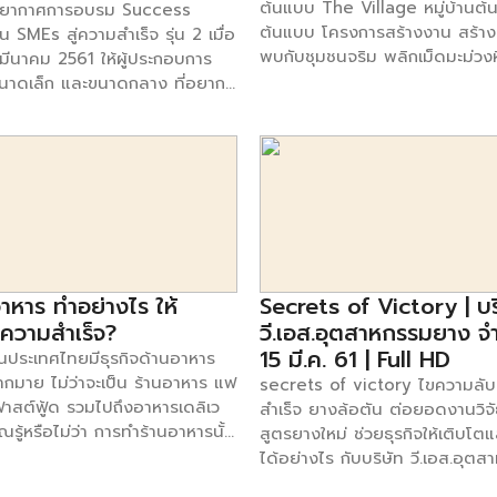
ต้นแบบ The Village หมู่บ้านต้น
ยากาศการอบรม Success
ต้นแบบ โครงการสร้างงาน สร้าง
น SMEs สู่ความสำเร็จ รุ่น 2 เมื่อ
พบกับชุมชนจริม พลิกเม็ดมะม่วง
8 มีนาคม 2561 ให้ผู้ประกอบการ
สร้างมูลค่า เพิ่มรายได้ให้กับคนใ
าดเล็ก และขนาดกลาง ที่อยาก
พลิกวิกฤตแห่งภูมิศาสตร์ให้กลาย
ามสำเร็จ เปิดประสบการณ์เรียนรู้
เศรษฐกิจชุมชนได้อย่างยั่งยืน วั
รกิจแบบเจาะลึกกับคอร์สอบรมที่
นี้ห้ามพลาด พบกับรายการ The 
ั้งเนื้อหาและปฏิบัติ รวมเทคนิค
หมู่บ้านต้นคิด ชีวิตต้นแบบ ทุกวัน
ัดที่จะนำ SMEs ไปสู่ความสำเร็จ
เวลา 17.30 -18.00 น. ได้ทาง ช่
ข่งขัน และนำไปต่อยอดธุรกิจที่
SmartSME ทรู 49 ติดตามข้อมูลเ
้จริง เนื้อหาการอบรมในวันนี้ เน้น
ของรายการได้ที่ เฟสบุ๊ค :
ทคนิคการเขียนแผนธุรกิจเพื่อยื่นกู้
www.facebook.com/smarts
 “ โดยกูรู คุณมงคล ลีลาธรรม
อาหาร ทำอย่างไร ให้
Secrets of Victory | บร
ผู้จัดการ SME Development
้ปัจจัยเศรษฐกิจ พิชิตการทำธุรกิจ
ความสำเร็จ?
วี.เอส.อุตสาหกรรมยาง จำ
ู้ประกอบการ” โดยกูรู ดร.อรณิชา
15 มี.ค. 61 | Full HD
ันประเทศไทยมีธุรกิจด้านอาหาร
า เศรษฐกรชำนาญการ สำนักงาน
มากมาย ไม่ว่าจะเป็น ร้านอาหาร แฟ
secrets of victory ไขความลับส
จการคลัง กระทรวงการคลัง “รู้
ฟาสต์ฟู้ด รวมไปถึงอาหารเดลิเว
สำเร็จ ยางล้อตัน ต่อยอดงานวิ
าใจภาษี ช่วย smes ลดต้นทุน “
คุณรู้หรือไม่ว่า การทำร้านอาหารนั้น
สูตรยางใหม่ ช่วยธุรกิจให้เติบโตแ
ดร.ยุทธนา ศรีสวัสดิ์ ผู้เชี่ยวชาญ
ที่จะพาคุณไปสู่ความสำเร็จได้ จะมี
ได้อย่างไร กับบริษัท วี.เอส.อุต
ี ณ […]
ไรบ้างนั้น ไปดูกันเลย 7 ปัจจัย
ยาง จำกัด ติดตามรับชมได้ทาง