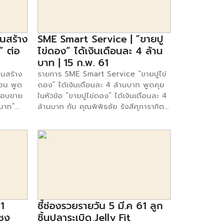
ิด ชีวิต
#secretsofvictory ดูตอนอื่นๆของ
แบบสินค้า ซึ่งวิธีแก้ไข คือ การจดลิขสิทธิ์
0 -18.00
รายการ [คลิก]
สินค้าเพื่อไม่ให้เกิดการลอกเลียนแบบ
49
https://youtu.be/CIzBDxava74
ด้ที่
นสร้าง
SME Smart Service | “ขายปู
” ต่อ
ไข่ดอง” ได้เงินเดือนละ 4 ล้าน
me
บาท | 15 ก.พ. 61
นสร้าง
รายการ SME Smart Service “ขายปูไข่
ือน พูด
ดอง” ได้เงินเดือนละ 4 ล้านบาท พูดคุย
ะสอบขาย
ในหัวข้อ “ขายปูไข่ดอง” ได้เงินเดือนละ 4
นบาท”
ล้านบาท กับ คุณพิพิธชัย รังสีศุภารากิตติ์
ิ เจ้าของ
เจ้าของธุรกิจบ้านปูไข่ดอง พบกับรายการ
SME
SME Smart Service ทุกวันจันทร์ –
ุกร์ เวลา
ศุกร์ เวลา 13.00 -14.00 น. ได้ทาง ช่อง
SmartSME ทรู 49 ติดตามข้อมูลเพิ่มเติม
พิ่มเติม
ของรายการได้ที่ เฟสบุ๊ค :
www.facebook.com/smartsme ดูตอ
e ดูตอ
นอื่นๆของรายการ [คลิก]
61
ชี้ช่องรวยรายวัน 5 มี.ค 61 ลูก
าชง
ชิ้นปลาระเบิด,Jelly Fit