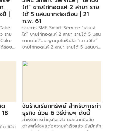
Cake
SME Smart Service | “เลานจ์
้ก
ไก่” ขายไก่ทอดแค่ 2 สาขา ราย
ปี |
ได้ 5 แสนบาทต่อเดือน | 21
ก.พ. 61
“Cake
รายการ SME Smart Service “เลานจ์
าว ราย
ไก่” ขายไก่ทอดแค่ 2 สาขา รายได้ 5 แสน
 “Cake
บาทต่อเดือน พูดคุยในหัวข้อ “เลานจ์ไก่”
ด้ร้อย
ขายไก่ทอดแค่ 2 สาขา รายได้ 5 แสนบาท
ิเชียร
ต่อเดือน กับ คุณปฐมพร ปฐมรพีพงศ์
พบกับ
และ คุณรุ่งนิรันด์ สุริยะ เจ้าของธุรกิจเลา
กวัน
นจ์ไก่ พบกับรายการ SME Smart
 น. ได้
Service ทุกวันจันทร์ – ศุกร์ เวลา 13.00
ดตาม
-14.00 น. ได้ทาง ช่อง SmartSME ทรู
สบุ๊ค :
49 ติดตามข้อมูลเพิ่มเติมของรายการได้ที่
e ดูตอ
เฟสบุ๊ค :
www.facebook.com/smartsme ดูตอ
คิด
จัดร้านเรียกทรัพย์ สำหรับการทำ
นอื่นๆของรายการ [คลิก]
| 18
ธุรกิจ ด้วย 6 วิธีง่ายๆ ดังนี้
สำหรับการทำธุรกิจแล้ว นอกจากปัจจัย
ต่างๆที่ส่งผลต่อความสำเร็จแล้ว ยังมีหลัก
ิด ชีวิต