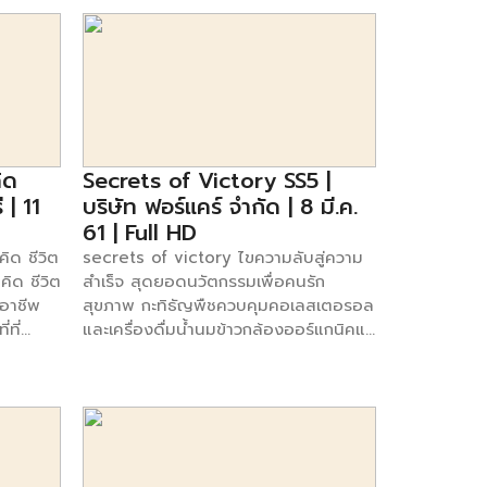
ชาวจีนและชาวอาเซียนที่อาศัยอยู่ในฮ่องกง
19.00-
ให้น้ำหนักความสำคัญไปที่ห้องใหญ่
ถือเป็นกลุ่มลูกค้าที่ชื่นชอบสินค้าไทยของ
เรา โดยทาง คุณวิทยากร มณีเนตร ผู้
อำนวยการสำนักงานส่งเสริมการค้าในต่าง
ๆของ
ประเทศ ณ เมืองฮ่องกง ได้เปิดเผยถึง
สินค้าไทยยอดนิยมที่สามารถสร้างเม็ดเงิน
ให้ผู้ประกอบการ จะมีสินค้ากลุ่มใดบ้าง ไป
ดูกันเลย สินค้าไทยยอดนิยมที่ชาวฮ่องกง
ิด
Secrets of Victory SS5 |
ชื่นชอบ ได้แก่ สินค้าอุปโภค – บริโภค
 | 11
บริษัท ฟอร์แคร์ จำกัด | 8 มี.ค.
อาทิเช่น เครื่องปรุงรส น้ำปลา ซีอิ้ว น้ำ
61 | Full HD
กะทิ ของใช้ส่วนตัว สินค้าประเภทอาหาร
ิด ชีวิต
secrets of victory ไขความลับสู่ความ
ได้แก่ อาหารสำเร็จรูป ขนมคบเคี้ยว
คิด ชีวิต
สำเร็จ สุดยอดนวัตกรรมเพื่อคนรัก
ผลิตภัณฑ์ดูแลร่างกาย เช่น โลชั่นบำรุงผิว
อาชีพ
สุขภาพ กะทิธัญพืชควบคุมคอเลสเตอรอล
ผลิตภัณฑ์เครื่องสำอาง โดยช่องทางการ
่ที่
และเครื่องดื่มน้ำนมข้าวกล้องออร์แกนิคแท้
ขายในฮ่องกงนั้นมีหลากหลายช่องทาง
สภาพ
100% หนึ่งเดียวในไทย ที่บุกตลาดต่าง
ด้วยกัน ทั้งทางช่องทางออนไลน์ และการ
าวบ้านใน
ประเทศ กับคุณภิรมณ ชูประภาวรรณ
เข้าร่วมกับกรมส่งเสริมสินค้าส่งออก ทั้งนี้
ญหา
บริษัท ฟอร์แคร์ จำกัด ติดตามรับชมได้
สินค้าของไทยที่เป็นสินค้าหน้าใหม่ ช่อง
อ ร่วมใจ
ทางช่องsmart sme true 49 เวลา
ทางการขายที่เหมาะ คือ การค้าขายทาง
ับมายิ้ม
19.00-19.30 น. #bangkokbank
โลกออนไลน์ ข้อควรระวังในการส่งออก
ด พบกับ
#bangkokbanksme
สินค้าไปฮ่องกง คือ ระวังการลอกเลียน