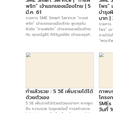
SME Smart Service | “กาแฟ
SME S
พริก” เจ้าแรกของเมืองไทย | 5
ไพร” เ
มี.ค. 61
บำรุงผ
บาท | 
รายการ SME Smart Service “กาแฟ
พริก” เจ้าแรกของเมืองไทย พูดคุยใน
รายการ
หัวข้อ “กาแฟพริก” เจ้าแรกของเมืองไทย
ไพร” เอา
กับ คุณณัฐธีร์ กิติวิบูลย์ชัย เจ้าของธุรกิจ
ขายได้เ
กาแฟพริก Style BOB พบกับรายการ
“พญาไพร
SME Smart Service ทุกวันจันทร์ –
บำรุงผิ
ศุกร์ เวลา 13.00 -14.00 น. ได้ทาง ช่อง
คุณศริส
SmartSME ทรู 49 ติดตามข้อมูลเพิ่มเติม
ไพร เคร
ของรายการได้ที่ เฟสบุ๊ค :
รายการ 
www.facebook.com/smartsme ดูตอ
จันทร์ –
นอื่นๆของรายการ [คลิก]
ทาง ช่อ
ข้อมูลเพ
www.fa
ทำแล้วรวย : 5 วิธี เพิ่มรายได้ได้
ภาพบ
นอื่นๆข
ด้วยตัวเอง
โครงก
SMEs ส
5 วิธี เพิ่มรายได้ด้วยตัวเองง่ายๆ หากพูด
วันที่
ถึง ความรวย ในยุคสมัยนี้ การสร้างราย