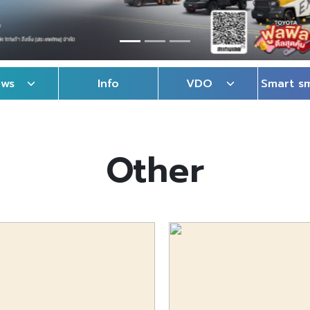
ews
Info
VDO
Smart s
Other