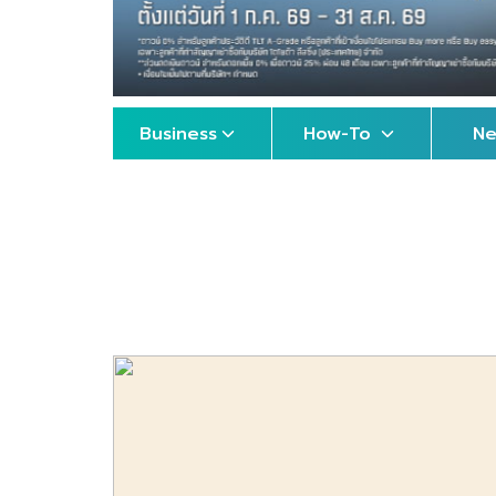
Business
How-To
N