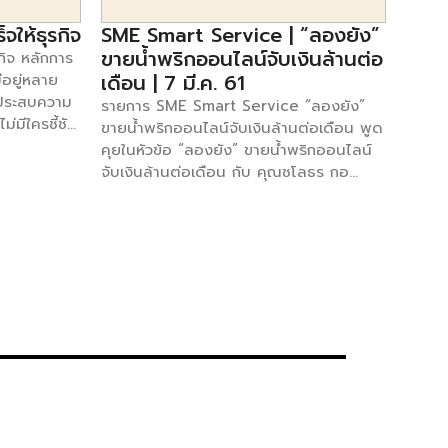
จให้ธุรกิจ
SME Smart Service | “ลองยัง”
ขายน้ำพริกออนไลน์จับเงินล้านต่อ
กิจ หลักการ
เดือน | 7 มี.ค. 61
มีอยู่หลาย
ุณประสบความ
รายการ SME Smart Service “ลองยัง”
ไม่มีใครชี้ชัด
ขายน้ำพริกออนไลน์จับเงินล้านต่อเดือน พูด
กิจนั้น
คุยในหัวข้อ “ลองยัง” ขายน้ำพริกออนไลน์
ความเข้าใจ
จับเงินล้านต่อเดือน กับ คุณชโลธร กอ
ผสมผสานกัน
พัฒนกุล เจ้าของแบรนด์น้ำพริก “ลองยัง”
อยู่รอดได้
พบกับรายการ SME Smart Service ทุกวัน
รกิจของคุณ
จันทร์ – ศุกร์ เวลา 13.00 -14.00 น. ได้ทาง
บัติดังนี้……
ช่อง SmartSME ทรู 49 ติดตามข้อมูลเพิ่ม
ดเวลา ควรมี
เติมของรายการได้ที่ เฟสบุ๊ค :
้เป็นระบบ
www.facebook.com/smartsme ดูตอ
กไลน์สินค้า
นอื่นๆของรายการ [คลิก]
ผู้บริโภค
อเทคโนโลยี
รฐานการผลิต
บบรรจุภัณฑ์
ให้มีความ