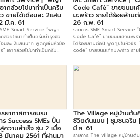
mart Service | “พญา
ME Smart Service | “
อากล้วยไข่มาทำเป็นครีม
Code Café” ขายขนมเค
ิว ขายได้เดือนละ 2แสน
มะพร้าว รายได้ร้อยล้านต่อ
2 มี.ค. 61
26 ก.พ. 61
 SME Smart Service “พญา
รายการ SME Smart Service 
กล้วยไข่มาทำเป็นครีมบำรุงผิว
Code Café” ขายขนมเค้กมะพร้
ดือนละ 2แสนบาท พูดคุยในหัวข้อ
ได้ร้อยล้านต่อปี พูดคุยในหัวข้อ
” เอากล้วยไข่มาทำเป็นครีม
code” ขายขนมเค้กมะพร้าว รายไ
ว ขายได้เดือนละ 2แสนบาท กับ
ล้านต่อปี กับ คุณก้องกฤษณ์ นิลว
า เข็มวัน เจ้าของผลิตภัณฑ์พญา
เจ้าของร้าน CakeCode Café 
ื่องสำอางเปลือกกล้วยไข่ พบกับ
รายการ SME Smart Service ทุ
SME Smart Service ทุกวัน
จันทร์ – ศุกร์ เวลา 13.00 -14.00
 ศุกร์ เวลา 13.00 -14.00 น. ได้
ทาง ช่อง SmartSME ทรู 49 ติ
ง SmartSME ทรู 49 ติดตาม
ข้อมูลเพิ่มเติมของรายการได้ที่ เฟ
ิ่มเติมของรายการได้ที่ เฟสบุ๊ค :
www.facebook.com/smartsm
cebook.com/smartsme ดูตอ
นอื่นๆของรายการ [คลิก]
รรยากาศการอบรม
The Village หมู่บ้านต้น
องรายการ [คลิก]
าร Success SMEs ปั้น
ชีวิตต้นแบบ | ชุมชนจริม 
ู่ความสำเร็จ รุ่น 2 เมื่อ
มี.ค. 61
 18 มีนาคม 2561 ที่ผ่านมา
รายการ The village หมู่บ้านต้นค