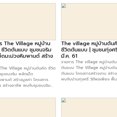
ไรให้ธุรกิจอาหารประสบความ
ช่องsmart sme true 49 เวลา 
. ต้องมีความโดดเด่นไม่เหมือนใคร
19.30 น. #bangkokbank
มนูที่คิดขึ้นมาเอง หรือเป็นอาหาร
#bangkokbanksme
ที่ไม่มีใครทำในตลาด เป็นต้น
#secretsofvictory ดูตอนอื่น
ติอร่อย คุณต้องพยายามหาเคล็ด
รายการ [คลิก]
ให้อาหารนั้นมีรสชาติที่โดดเด่นไม่
คร 3. เอาใจตลาดได้ถูกต้อง คือ
ชาติอร่อยถูกปาก ถูกกับรสนิยม
 The Village หมู่บ้าน
The village หมู่บ้านต้นค
าที่เข้ามาใช้บริการ 4. สืบทอดจาก
 ชีวิตต้นแบบ ชุมชนจริม
ชีวิตต้นแบบ | ชุมชนทุ่งศรี
แก่หรือสูตรอาหารดั้งเดิม การ
็ดมะม่วงหิมพานต์ สร้าง
มี.ค. 61
จการจากรุ่นสู่รุ่นเท่ากับเป็นการ
รายการ The village หมู่บ้านต้นค
สียงเดิมของร้านเก่าแก่แห่งนั้นๆ มา
ต้นแบบ The Village หมู่บ้านต้น
he Village หมู่บ้านต้นคิด ชีวิต
างความเด่นให้กันร้านเรา ข้อสำคัญ
ต้นแบบ โครงการสร้างงาน สร้าง
ชุมชนจริม พลิกเม็ด
องอร่อยหรือคงรสชาติเดิมให้มาก
พบกับบ้านทุ่งศรี วิถีพอเพียง พื้นที
ิมพานต์ สร้างมูลค่า โครงการ
 เรียนรู้การสร้างเมนูอาหารจากผู้มี
ประสบปัญหาเรื่องของดิน เสื่อม
น สร้างอาชีพ พบกับชุมชนจริม
ณ์มืออาชีพ ซึ่งปัจจุบันมีผู้
ปลูกพืชผลอะไรก็ไม่งอกงาม จนช
มะม่วงหิมพานต์ สร้างมูลค่า เพิ่ม
าญด้านการทำอาหารเปิดสอนทั้งใน
ชุมชนมีรายได้น้อย แต่มาวันนี้ปั
้กับคนในชุมชน พลิกวิกฤติแห่ง
สถาบันสอนทำอาหาร และสอบแบบ
ทั้งหมด ถูกแก้ไข ด้วยความร่วมมื
ร์ให้กลายเป็นแหล่งเศรษฐกิจ
ว ตั้งแต่สูตรเมนูอาหารที่ทำ
ช่วยกันพัฒนาทำให้คนในชุมชน กล
้อย่างยั่งยืน ออกอากาศทางช่อง
ในร้ายเล็กๆ ไปจนระดับภัตตาคาร
ได้อีกครั้ง วันอาทิตย์นี้ห้ามพลา
สเอ็มอี ทุกวันอาทิตย์ เวลา
มนูยอดนิยม 6. อาหารดีราคาไม่