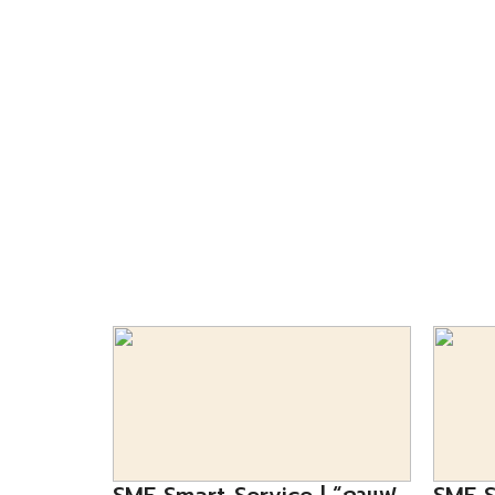
class=”mce_SELRES_start”&amp;amp;amp;amp
amp;lt;/span&amp;amp;amp;amp;amp;gt;&amp
data-mce-type=”bookmark” style=”display: inli