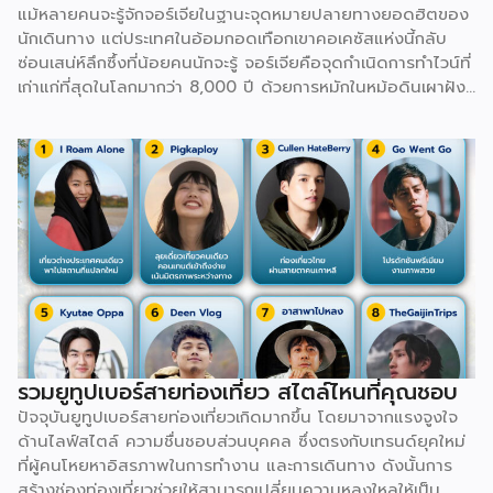
แม้หลายคนจะรู้จักจอร์เจียในฐานะจุดหมายปลายทางยอดฮิตของ
นักเดินทาง แต่ประเทศในอ้อมกอดเทือกเขาคอเคซัสแห่งนี้กลับ
ซ่อนเสน่ห์ลึกซึ้งที่น้อยคนนักจะรู้ จอร์เจียคือจุดกำเนิดการทำไวน์ที่
เก่าแก่ที่สุดในโลกมากว่า 8,000 ปี ด้วยการหมักในหม้อดินเผาฝัง
ดินที่เรียกว่า Kvevri ทั้งยังมีภาษาและตัวหนังสือรูปทรงกลมมน
เป็นเอกลักษณ์เฉพาะตัวที่ไม่เหมือนภาษาใดในโลก นอกจากนี้
จอร์เจียยังเป็นที่ตั้งของ Ushguli หมู่บ้านที่มีคนอยู่อาศัยจริงซึ่ง
สูงที่สุดในยุโรป ล้อมรอบด้วยหอคอยหินโบราณ และมีเมืองถ้ำ
ขนาดใหญ่อย่าง Vardzia ที่ขุดเข้าไปในเนื้อหินถึง 13 ชั้นเพื่อใช้
ซ่อนตัวจากศัตรูในอดีต ยิ่งไปกว่านั้น ยามล้อมวงกินเลี้ยงใน
วัฒนธรรม Supra จะต้องมี Tamada หรือหัวหน้าโต๊ะคอยร่ายคำ
อวยพรยาวเหยียดสะท้อนเรื่องราวชีวิต ความรัก และบรรพบุรุษ
ก่อนที่ทุกคนจะยกแก้วดื่มพร้อมกัน ทำให้จอร์เจียไม่ได้มีดีแค่
ธรรมชาติ แต่เต็มไปด้วยอารยธรรมสุดลึกลับที่รอให้ไปสัมผัส
รวมยูทูปเบอร์สายท่องเที่ยว สไตล์ไหนที่คุณชอบ
ปัจจุบันยูทูปเบอร์สายท่องเที่ยวเกิดมากขึ้น โดยมาจากแรงจูงใจ
ด้านไลฟ์สไตล์ ความชื่นชอบส่วนบุคคล ซึ่งตรงกับเทรนด์ยุคใหม่
ที่ผู้คนโหยหาอิสรภาพในการทำงาน และการเดินทาง ดังนั้นการ
สร้างช่องท่องเที่ยวช่วยให้สามารถเปลี่ยนความหลงใหลให้เป็น