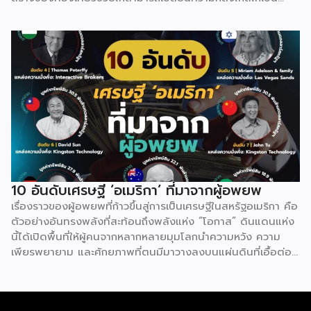
อาชีพ ผ่านช่องทางสร้างรายได้ที่หลากหลาย ทั้งจาก AdSense,
สปอนเซอร์แบรนด์สินค้า/โรงแรม, การขายสินค้าของตัวเอง ไป
จนถึงงานรับรีวิว สามารถต่อยอดออกไปได้อย่างหลากหลาย
นอกจากนี้ พฤติกรรมผู้บริโภคยุคปัจจุบันที่นิยมเสพวิดีโอท่อง
เที่ยวเพื่อหาแรงบันดาลใจ ใช้เป็นข้อมูลวางแผนเดินทาง หรือรับ
ชมเพื่อความเพลิดเพลิน (Virtual Travel) คอนเทนต์สายนี้จึงมี
อุปสงค์จากผู้ชมสูงอย่างต่อเนื่อง เปิดโอกาสให้ครีเอเตอร์ดึงจุด
เด่น และมุมมองเฉพาะตัวมาสร้าง Niche Content ที่แตกต่างได้
เสมอ เรื่องอื่นๆ ที่น่าสนใจ “ฮลุน โซโล่” จากเด็กกำพร้า
ทำงานโรงงานวันละ 300 สู่ยูทูบเบอร์แบกเป้เที่ยวรอบโลก
10 อันดับเศรษฐี ‘อเมริกา’ ที่มาจากผู้อพยพ
เรื่องราวของผู้อพยพที่ก้าวขึ้นสู่การเป็นเศรษฐีในสหรัฐอเมริกา คือ
ตัวอย่างอันทรงพลังที่สะท้อนถึงพลังแห่ง “โอกาส” ดินแดนแห่ง
นี้ได้เปิดพื้นที่ให้ผู้คนจากหลากหลายมุมโลกนำความหวัง ความ
เพียรพยายาม และศักยภาพที่ตนมีมาวางลงบนแผ่นดินที่เอื้อต่อ
การเติบโต แม้ต้องเริ่มจากศูนย์ ต้องเผชิญความท้าทายทั้งด้าน
ภาษาและวัฒนธรรม แต่ระบบเศรษฐกิจที่เปิดกว้างและค่านิยมที่
ให้คุณค่ากับความเชี่ยวชาญมากกว่าปูมหลัง ได้กลายเป็นสปริง