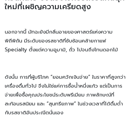
ใหม่ที่เผชิญความเครียดสูง
นอกจากนี้ มัทฉะยังมีกลิ่นอายของศาสตร์แห่งความ
พิถีพิถัน มีระดับของรสชาติที่ซับซ้อนคล้ายกาแฟ
Specialty ตั้งแต่ความอูมามิ, ถั่ว ไปจนถึงโทนดอกไม้
ดังนั้น การที่ผู้บริโภค “ยอมควักเงินจ่าย” ในราคาที่สูงกว่า
เครื่องดื่มทั่วไป จึงไม่ใช่แค่การซื้อน้ำหนึ่งแก้ว แต่เป็นการ
จ่ายเพื่อซื้อคุณประโยชน์ระดับพรีเมียม ภาพลักษณ์ที่
สะท้อนรสนิยม และ “สุนทรียภาพ” ในช่วงเวลาที่ได้ดื่มด่ำ
กับรสชาติอันประณีตนั่นเอง