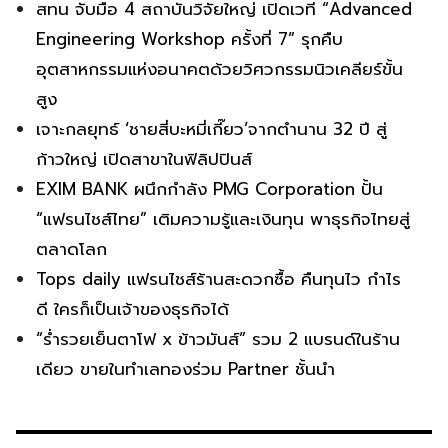
สทน จับมือ 4 สถาบันวิจัยใหญ่ เปิดเวที “Advanced
Engineering Workshop ครั้งที่ 7” รุกคืบ
อุตสาหกรรมแห่งอนาคตด้วยวิศวกรรมนิวเคลียร์ขั้น
สูง
เจาะกลยุทธ์ ‘ชายสี่บะหมี่เกี๊ยว’จากตำนาน 32 ปี สู่
ก้าวใหญ่ เปิดสาขาในฟิลิปปินส์
EXIM BANK ผนึกกำลัง PMG Corporation ปั้น
“แฟรนไชส์ไทย” เติมความรู้และเงินทุน พาธุรกิจไทยสู่
ตลาดโลก
Tops daily แฟรนไชส์ร้านสะดวกซื้อ คืนทุนไว กำไร
ดี ใครก็เป็นเจ้าของธุรกิจได้
“ร่ำรวยเย็นตาโฟ x ข้าวมันส์” รวม 2 แบรนด์ในร้าน
เดียว ขายในทำเลทองร่วม Partner ชั้นนำ