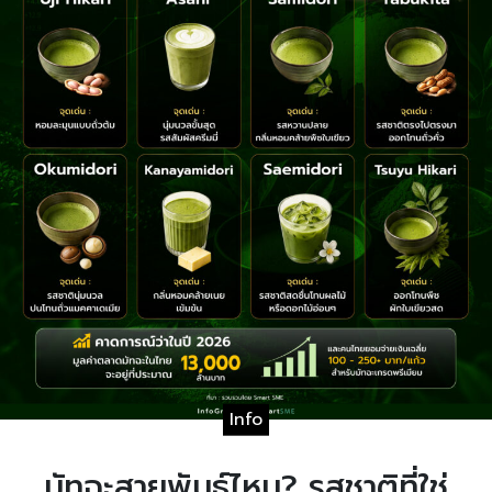
Info
มัทฉะสายพันธุ์ไหน? รสชาติที่ใช่