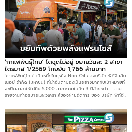
เฉพาะชนวนเหตุจากสถานการณ์ความไม่สงบในตะวันออกกลางที่
ยืดเยื้อ ซึ่งส่งผลกระทบเป็นโดมิโน่ดันราคาพลังงานให้พุ่งสูงขึ้น
จนกลายเป็นตัวเร่งให้ต้นทุนวัตถุดิบต้นน้ำอย่างข้าวสาร อาหารสด
ผัก ผลไม้ ตลอดจนบรรจุภัณฑ์ พาเหรดกันปรับตัวสูงขึ้นตามไป
ด้วย บีบให้ร้านค้าส่วนใหญ่ต้องยอมปรับขึ้นราคาหน้าร้านเฉลี่ยถึง
10%-20% เมื่อเทียบกับช่วงก่อนเกิดวิกฤต ในขณะที่ฝั่งต้นทุน
เร่งตัวขึ้นอย่างน่ากลัว ฝั่งรายได้กลับต้องเผชิญกับภาวะ “กำลัง
ซื้อในประเทศที่อ่อนแรงและเปราะบาง” ซ้ำร้ายยังต้องเจอกับแนว
โน้มจำนวนนักท่องเที่ยวต่างชาติที่คาดว่าจะลดลงจากปีก่อน ทำให้
‘กาแฟพันธุ์ไทย’ โตฉุดไม่อยู่ ขยายวันละ 2 สาขา
เม็ดเงินหมุนเวียนในระบบหดตัวลงอย่างเห็นได้ชัด ซึ่งกลุ่มร้าน
ไตรมาส 1/2569 โกยยับ 1,766 ล้านบาท
อาหารที่จัดว่าอยู่ใน “โซนอันตรายและเปราะบางที่สุด” ท่ามกลาง
‘กาแฟพันธุ์ไทย’ เป็นหนึ่งในธุรกิจ Non-Oil ของบริษัท พีทีจี เอ็น
วิกฤตครั้งนี้ ได้แก่ ร้านบุฟเฟต์ (Buffet): ที่นอกจากจะสู้รบ
เนอยี จำกัด (มหาชน) ที่น่าจับตามองเป็นอย่างมากกับเป้าหมายที่
ตบมือกับการแข่งขันที่ดุเดือดอยู่แล้ว ยังต้องแบกรับต้นทุน
จะเปิดสาขาให้ได้ถึง 5,000 สาขาภายในอีก 3 ปีข้างหน้า ตาม
วัตถุดิบและพลังงานที่สูงขึ้นแบบเหมาจ่าย ร้านระดับพรีเมียม
รายงานคำอธิบายและวิเคราะห์ของฝ่ายจัดการ ของ บริษัท พีทีจี
(Premium): ที่กำลังเจอตอสองเด้ง ทั้งลูกค้าในประเทศที่ลด
เอ็นเนอยี จำกัด (มหาชน) เผยว่าในไตรมาส 1/2569 ธุรกิจกาแฟ
ความถี่ในการเข้าร้านเพื่อประหยัดเงิน และต้นทุนวัตถุดิบนำเข้าที่
พันธุ์ไทยมีรายได้จากการขายและการให้บริการอยู่ที่ 1,766 ล้าน
แพงลิ่วจากปัญหาระบบขนส่ง ร้านที่พึ่งพาเดลิเวอรี (Delivery)
บาท เพิ่มขึ้น 84.1% เมื่อเทียบกับปีที่ผ่านมา และเพิ่มขึ้น 8.8%
เป็นหลัก: กลุ่มนี้จัดว่าเหนื่อยหนัก เพราะนอกจากกำไรเฉลี่ยต่อจาน
เมื่อเทียบกับไตรมาสก่อน โดยปัจจัยขับเคลื่อนหลักมาจากการ
จะต่ำเป็นทุนเดิมอยู่แล้ว ยังต้องเจอทั้งค่า GP ที่สูงลิ่ว และความ
ขยายสาขาอย่างต่อเนื่อง รวมถึงการพัฒนาแบรนด์ในเชิง
เสี่ยงเรื่องราคาบวกกับการขาดแคลนบรรจุภัณฑ์ […]