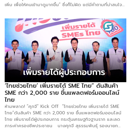
เพิ่ม เพื่อให้คนเข้ามาดูมากขึ้น” ซึ่งก็ไม่ผิด แต่มีคำถามที่น่าสนใจ
กว่านั้นอยู่ตรงหน้า นั่นคือ ถ้าคุณทำให้คน 1,000 คนเดิมนั้น ซื้อ
เพิ่มขึ้นจาก 10 คนเป็น 20 คนได้ ยอดขายธุรกิจจะเพิ่มขึ้น 100%
โดยไม่ต้องจ่ายค่าโฆษณาเพิ่มแม้แต่บาทเดียว นี่คือแก่นแท้ของ
Conversion Optimization โดยกลยุทธ์ที่แบรนด์ชั้นนำทั่วโลก
ใช้อยู่เงียบ ๆ แต่ SME ไทยส่วนใหญ่ยังไม่รู้จักหรือไม่เคยจริงจัง
กับมันสักเท่าไหร่ [ปัญหาที่ SME ไทยเจออยู่ทุกวัน: วิ่งหาคนใหม่
แต่ลืมรักษาคนเก่า] แน่นอนว่าธุรกิจ SME ส่วนใหญ่มีรูปแบบการ
ตลาดที่คล้ายกันคือ ทุ่มงบโฆษณา Facebook, TikTok, หรือ […]
‘ไทยช่วยไทย’ เพิ่มรายได้ SME ไทย” ดันสินค้า
SME กว่า 2,000 ราย ขึ้นแพลตฟอร์มออนไลน์
ไทย
ห้ามพลาด! “ศุภจี” Kick Off “ไทยช่วยไทย เพิ่มรายได้ SME
ไทย”ดันสินค้า SME กว่า 2,000 ราย ขึ้นแพลตฟอร์มออนไลน์
ไทย เพิ่มรายได้ผู้ประกอบการ กระตุ้นเศรษฐกิจฐานราก และลด
ภาระค่าครองชีพประชาชน นางศุภจี สุธรรมพันธุ์ รองนายก