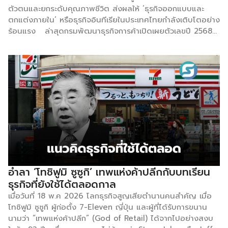
ตัวตนและยกระดับคุณภาพชีวิต ส่งผลให้ ‘ธุรกิจออกแบบและ
ตกแต่งภายใน’ หรือธุรกิจอินทีเรียในประเทศไทยกำลังเติบโตอย่าง
ร้อนแรง ล่าสุดกรมพัฒนาธุรกิจการค้าเปิดเผยตัวเลขปี 2568
มีการจัดตั้งนิติบุคคลใหม่สูงทุบสถิติในรอบ 7 ปี ถึง 512 ราย
ด้วยมูลค่าทุนจดทะเบียนรวมกว่า 859 ล้านบาท และมีอัตราการ
เติบโตเฉลี่ยของการเปิดกิจการใหม่สูงกว่าการปิดตัวถึง 6 เท่า
สะท้อนให้เห็นว่าตลาดนี้ยังคงเปิดกว้างและมีดีมานด์จากผู้บริโภค
ยุคใหม่พุ่งสูงขึ้นอย่างต่อเนื่อง ถอดรหัสเทรนด์ดีไซน์: เมื่อ
ไลฟ์สไตล์หลอมรวมกับเทคโนโลยี ความน่าสนใจของการเติบโต
ในรอบนี้ ไม่ใช่แค่เรื่องของปริมาณ แต่คือ “คุณภาพและไอเดีย” ที่
เปลี่ยนไป ปัจจุบันผู้บริโภคไม่ได้มองหาแค่ความสวยงามเชิง
โครงสร้าง แต่ให้ความสำคัญกับสภาพแวดล้อมที่ตอบโจทย์วิถี
ชีวิต (Lifestyle) และอัตลักษณ์เฉพาะตัว โดยมี 3 เทรนด์หลักที่
กำลังมาแรงและกำหนดทิศทางตลาด ได้แก่: สไตล์ Japandi:
การผสมผสานความมินิมอลเรียบง่ายแบบญี่ปุ่น เข้ากับความ
อำลา ‘โทชิฟูมิ ซูซูกิ’ เทพแห่งค้าปลีกกับบทเรียน
อบอุ่นผ่อนคลายสไตล์สแกนดิเนเวีย สไตล์ Modern
ธุรกิจที่ยังใช้ได้ตลอดกาล
Tropical: การออกแบบที่เน้นความอบอุ่นและสอดรับกับสภาพภูมิ
เมื่อวันที่ 18 พ.ค 2026 โลกธุรกิจสูญเสียตำนานคนสำคัญ เมื่อ
อากาศเมืองร้อนของไทย แนวคิด Invisible Smart […]
โทชิฟูมิ ซูซูกิ ผู้ก่อตั้ง 7-Eleven ญี่ปุ่น และผู้ที่ได้รับการขนาน
นามว่า “เทพแห่งค้าปลีก” (God of Retail) ได้จากไปอย่างสงบ