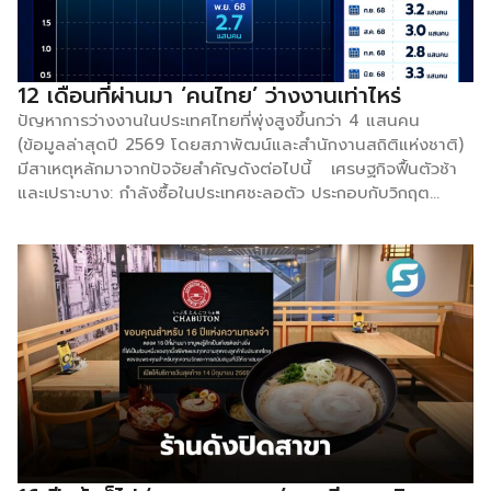
อสังหาริมทรัพย์แนวเวลเนส (Wellness Real Estate) ที่
ออกแบบมาเพื่อรองรับการใช้ชีวิตอย่างกระฉับกระเฉง และ สตาร์ท
อัพด้านการเงิน (FinTech) ที่เน้นการวางแผนสินทรัพย์เพื่อใช้ชีวิต
หลังเกษียณแบบยาวนานอย่างมั่นคง ใครที่จับจับเทรนด์การ
12 เดือนที่ผ่านมา ‘คนไทย’ ว่างงานเท่าไหร่
ป้องกันก่อนป่วย (Preventive Care) นี้ได้ก่อน คือผู้กุมเค้กก้อน
ปัญหาการว่างงานในประเทศไทยที่พุ่งสูงขึ้นกว่า 4 แสนคน
ใหญ่ในตลาดผู้บริโภคที่มีกำลังซื้อสูงที่สุดในยุคนี้
(ข้อมูลล่าสุดปี 2569 โดยสภาพัฒน์และสำนักงานสถิติแห่งชาติ)
มีสาเหตุหลักมาจากปัจจัยสำคัญดังต่อไปนี้ เศรษฐกิจฟื้นตัวช้า
และเปราะบาง: กำลังซื้อในประเทศชะลอตัว ประกอบกับวิกฤต
เศรษฐกิจโลกและความขัดแย้งทางภูมิรัฐศาสตร์ ส่งผลกระทบต่อ
ภาคการส่งออกและการปิดตัวของโรงงาน การย้ายฐานการผลิต
และการแข่งขันสูง: หลายอุตสาหกรรมหลัก โดยเฉพาะชิ้นส่วนยาน
ยนต์และโลหะ เผชิญปัญหานายทุนต่างชาติย้ายฐานผลิต
(Deindustrialization) และการทะลักเข้ามาของสินค้านำเข้าราคา
ถูก การดิสรัปชันของเทคโนโลยี (Digital Disruption): ภาค
ธุรกิจเร่งนำระบบอัตโนมัติและปัญญาประดิษฐ์ (AI) เข้ามาใช้
ทดแทนแรงงาน โดยเฉพาะงานรูทีนและงานบริการ วิกฤต
อสังหาริมทรัพย์และก่อสร้าง: ตลาดอสังหาฯ ที่ซบเซาทำให้การ
จ้างงานในภาคก่อสร้างและอุตสาหกรรมต่อเนื่องหดตัวลงอย่าง
เห็นได้ชัด ทักษะแรงงานไม่ตรงกับความต้องการ (Skills
Mismatch): เด็กจบใหม่ในระดับมหาวิทยาลัยกลายเป็นกลุ่มที่ว่าง