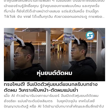
ถ้าคุณเพิ่งค้นพบร้านกาแฟเล็ก ๆ ในซอยลึก บรรยากาศเงียบสงบ
บายที่ยึดถือปฏิบัติอย่างเคร่งครัดมาโดยตลอดดังนี้: “กรณีที่มี
เจ้าของร้านรู้จักชื่อคุณ รู้ว่าคุณชอบกาแฟแบบไหน และทุกครั้ง
การเสิร์ฟอาหารผิด พนักงานจะต้องปรุงอาการชามใหม่ที่ถูกต้องให้
ที่มานั่ง ก็ยังได้โต๊ะข้างหน้าต่างเสมอ แต่แล้ววันหนึ่ง ร้านนี้ถูก
แก่ลูกค้า แล้วห้ามนำอาหารที่ผ่านการเสิร์ฟแล้ว ไปเสิร์ฟต่อแก่
TikTok ยิง viral โต๊ะเต็มทุกวัน คิวยาวออกนอกประตู กาแฟออก
ลูกค้าท่านอื่นโดยเด็ดขาด” เหตุการณ์ที่เกิดขึ้นในครั้งนี้ บริษัทฯ
ช้าลง บรรยากาศเปลี่ยน และที่สำคัญที่สุดคือ “ความรู้สึกว่าที่นี่
รู้สึกเสียใจเป็นอย่างยิ่งต่อข้อผิดพลาดที่เกิดขึ้น และได้ดำเนินการ
เป็นของคุณ” หายไปพร้อมกับฝูงชน ปฏิกิริยาแรกของคุณคือ
ตักเตือน รวมถึงกวดขันมาตรฐานการปฏิบัติงานของพนักงาน
อะไร? สำหรับคนจำนวนมาก คำตอบคือ “เก็บเป็นความลับไว้
อย่างเข้มงวดในทันที เพื่อไม่ให้เกิดเหตุการณ์นี้อีกในอนาคต […]
ก่อน” นั่นคือจุดกำเนิดของพฤติกรรมที่โลกออนไลน์เรียกว่า
Gatekeeping ที่ไม่อยากให้ร้านค้าที่เราคุ้นเคยต้องโด่งดัง โดย
คำนี้หากนำไปใช้ในโลกของสื่อสารมวลชนจะหมายถึงผู้ควบคุม
ประตูที่จะคอยคัดสรรค์ว่าประเด็นไหนจะสามารถนำมาเผยแพร่ต่อ
สาธารณะได้ อย่างไรก็ตาม ในบริบทปัจจุบัน Gatekeeping
หมายถึงพฤติกรรมที่คนจงใจ ไม่เปิดเผยข้อมูล เกี่ยวกับสิ่งที่ตัว
เองชอบ ไม่ว่าจะเป็นร้านอาหาร คาเฟ่ แบรนด์เสื้อผ้า เพลง หรือ
แหล่งท่องเที่ยว เพื่อป้องกันไม่ให้สิ่งนั้น “กลายเป็นของแมส”
ตัวอย่างที่เห็นบ่อยที่สุดคือโพสต์รูปอาหารสวยงามลง
ทรงไหนดี! จีนเปิดตัวหุ่นยนต์แขนกลรับบทช่าง
Instagram แต่ ไม่ tag ร้าน หรือให้ข้อมูลที่คลุมเครือโดยเจตนา
ตัดผม วิเคราะห์ใบหน้า-ตัดผมแม่นยำ
เมื่อมีคนถามว่าร้านอยู่ที่ไหน เราสามารถวิเคราะห์เพื่อหาคำตอบ
เมื่อ AI ก้าวเข้ามารันวงการบาร์เบอร์ จีนเปิดตัวหุ่นยนต์ตัดผม
ว่าทำไมคนถึงไม่อยากให้ร้านโปรด […]
อัจฉริยะ แม่นยำระดับมิลลิเมตร ในยุคปัจจุบัน เทคโนโลยี
ปัญญาประดิษฐ์ หรือ AI ได้เข้ามามีบทบาทสำคัญและซึมลึกเข้าไป