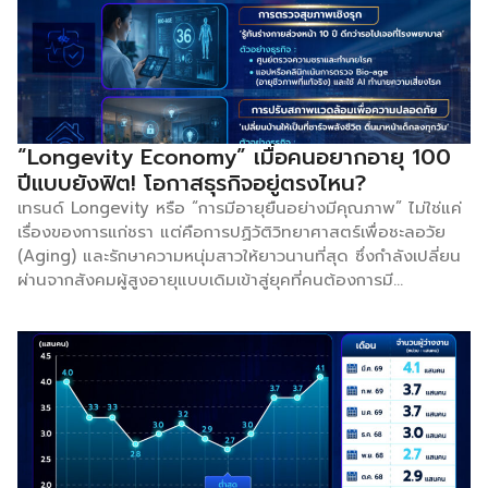
ขึ้นเพื่อตลาดต่างประเทศโดยเฉพาะ ผู้เข้าชมงานจะได้พบกับ
ผลิตภัณฑ์มากมาย ตั้งแต่อาหารแปรรูปและเครื่องดื่ม ไปจนถึง
สินค้าระดับพรีเมียม สินค้าเพื่อสุขภาพ และสินค้าเพิ่มมูลค่า ซึ่ง
เหมาะสำหรับธุรกิจค้าปลีก บริการอาหาร และการจัดจำหน่าย
“JAPAN’S FOOD” EXPORT FAIR คืองานแสดงสินค้าเพื่อการ
ค้าแบบ B2B ที่รวบรวมผู้จัดแสดงสินค้าจากญี่ปุ่นซึ่งดำเนินธุรกิจ
“Longevity Economy” เมื่อคนอยากอายุ 100
ส่งออกไปยังต่างประเทศโดยเฉพาะ งานนี้จัดขึ้นโดยได้รับการ
ปีแบบยังฟิต! โอกาสธุรกิจอยู่ตรงไหน?
สนับสนุนอย่างเต็มที่จากหน่วยงานภาครัฐของญี่ปุ่น และออกแบบ
เทรนด์ Longevity หรือ “การมีอายุยืนอย่างมีคุณภาพ” ไม่ใช่แค่
มาเพื่อผู้นำเข้า ผู้จัดจำหน่าย ผู้ค้าปลีก ผู้ค้าส่ง ผู้ประกอบธุรกิจ
เรื่องของการแก่ชรา แต่คือการปฏิวัติวิทยาศาสตร์เพื่อชะลอวัย
บริการอาหาร รวมถึงบริษัทการค้าที่กำลังแสวงหาความร่วมมือ
(Aging) และรักษาความหนุ่มสาวให้ยาวนานที่สุด ซึ่งกำลังเปลี่ยน
ระยะยาวและโอกาสทางธุรกิจใหม่ ๆ งานแสดงสินค้าประจำฤดู
ผ่านจากสังคมผู้สูงอายุแบบเดิมเข้าสู่ยุคที่คนต้องการมี
ร้อนปี 2569 คาดว่าจะต้อนรับผู้เข้าชมงานระดับมืออาชีพกว่า […]
Healthspan หรือช่วงเวลาที่ร่างกายแข็งแรงไร้โรคภัยยาวนาน
เท่ากับอายุขัย พฤติกรรมนี้เปิดโอกาสมหาศาลให้กับหลากหลาย
ธุรกิจ โดยเฉพาะ ธุรกิจเฮลธ์แคร์และการแพทย์มูลค่าสูง เช่น การ
ตรวจรหัสพันธุกรรม (Genetic Testing) เพื่อวางแผนสุขภาพ
เฉพาะบุคคล รวมถึง ธุรกิจเทคโนโลยี (HealthTech) อย่าง
อุปกรณ์สวมใส่ (Wearables) ที่ตรวจวัดสัญญาณชีพแบบเรียล
ไทม์ นอกจากนี้ยังขยายวงกว้างไปสู่อุตสาหกรรม อาหารฟังก์ชั่น
(Functional Food) สารอาหารบำบัด เซลล์บำบัด ตลอดจน