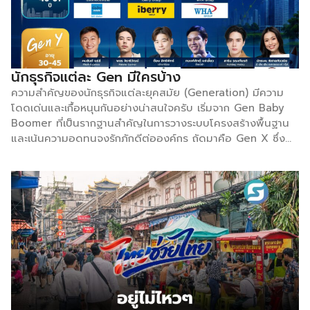
บาท ตัวแปรสำคัญ: หากดีลลิขสิทธิ์ถ่ายทอดสดในไทย “ล่ม”
[…]
นักธุรกิจแต่ละ Gen มีใครบ้าง
ความสำคัญของนักธุรกิจแต่ละยุคสมัย (Generation) มีความ
โดดเด่นและเกื้อหนุนกันอย่างน่าสนใจครับ เริ่มจาก Gen Baby
Boomer ที่เป็นรากฐานสำคัญในการวางระบบโครงสร้างพื้นฐาน
และเน้นความอดทนจงรักภักดีต่อองค์กร ถัดมาคือ Gen X ซึ่ง
เป็น “ตัวเชื่อม” ยุคเปลี่ยนผ่านอนาล็อกสู่ดิจิทัล พวกเขาโดดเด่น
เรื่องการบริหารจัดการที่เน้นผลลัพธ์และความสมดุลในชีวิต ขณะ
ที่ Gen Y (Millennials) เข้ามาขับเคลื่อนธุรกิจด้วยเทคโนโลยี
ความคิดสร้างสรรค์ และการตั้งคำถามเพื่อพัฒนาสิ่งใหม่ๆ โดย
มุ่งเน้นการทำงานที่ยืดหยุ่นและตอบโจทย์แพสชัน ส่วน Gen Z
นักธุรกิจรุ่นใหม่ที่เติบโตมากับดิจิทัลแบบร้อยเปอร์เซ็นต์ ได้นำ
ความเชี่ยวชาญด้านเทคโนโลยีขั้นสูง ความไวต่อกระแสสังคม และ
การให้ความสำคัญกับความยั่งยืนมาเปลี่ยนโฉมโมเดลธุรกิจให้เท่า
ทันโลก การผสานจุดแข็งของทุก Gen ตั้งแต่ความเก๋า
ประสบการณ์ ไปจนถึงความล้ำสมัย จึงเป็นกุญแจสำคัญในการขับ
เคลื่อนเศรษฐกิจในปัจจุบันครับ