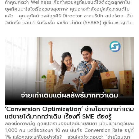
ถ้าคุณคิดว่า Wellness คือคำสวยหรูที่แบรนด์ใช้ดึงดูดลูกค้าใน
ยุคที่คนมาใส่ใจเรื่องของสุขภาพ คุณอาจกำลังอยู่หลังเทรนด์ไป
แล้ว คุณสุทัศน์ วงศ์สุขศิริ Director จากบริษัท สปอร์ตส เอ็น
จิเนียริ่ง แอนด์ รีครีเอชั่น เอเซีย จำกัด (SEARA) ผู้เชี่ยวชาญด้าน
อุตสาหกรรมสุขภาพและฟิตเนสในภูมิภาค ชี้ให้เห็นภาพชัดเจนว่า
ตลาด Wellness ของไทยกำลังเปลี่ยนโฉม และยังมีพื้นที่ “น่าน
น้ำสีฟ้า” รอผู้ประกอบการที่เข้าใจอยู่อีกมาก เมื่อถามถึง
ทิศทางของตลาดสุขภาพในไทย คุณสุทัศน์ตอบตรงไปตรงมาว่า
คำที่ผู้ประกอบการทุกคนต้องเข้าใจให้ลึกกว่าเดิมในวันนี้มีอยู่สอง
คำ คือ “Wellness” และ “Longevity” ถ้าวันนี้ผู้ประกอบการยัง
ไม่สามารถตีความหมายของคำว่า Wellness ได้อย่างลึกซึ้ง ผม
คิดว่าอาจจะไม่เพียงพอต่อการส่งมอบบริการครับ ความต่าง
ระหว่าง “สุขภาพ” กับ “สุขภาวะ” ไม่ใช่แค่เรื่องของคำศัพท์ แต่
หมายถึงระดับของการส่งมอบคุณค่าที่ลึกกว่าเดิมอย่างมีนัย
สำคัญ Wellness ในความหมายที่คุณสุทัศน์พูดถึง ไม่ใช่การออก
กำลังกายเพื่อให้ร่างกายแข็งแรงเพียงอย่างเดียว แต่รวมถึงระบบ
‘Conversion Optimization’ จ่ายโฆษณาเท่าเดิม
ฟื้นฟู ความเป็นอยู่ที่ดีทางจิตใจ และการวัดผลได้จริง
แต่ขายได้มากกว่าเดิม เร้ื่องที่ SME ต้องรู้
“Wellness และ Longevity […]
ลองนึกภาพนี้ดู คุณเปิดร้านออนไลน์ขายสินค้า มีคนเข้ามาดูวันละ
1,000 คน แต่ซื้อจริงแค่ 10 คน นั่นคือ Conversion Rate อยู่ที่
1% แล้วคุณจะแก้ไขอย่างไร? ส่วนใหญ่จะตอบว่า “จ่ายโฆษณา