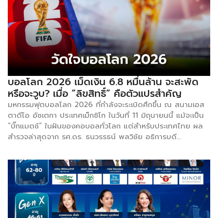
บอลโลก 2026 เม็ดเงิน 6.8 หมื่นล้าน จะสะพัด
หรือจะวูบ? เมื่อ “ลิขสิทธิ์” คือตัวแปรสำคัญ
มหกรรมฟุตบอลโลก 2026 ที่กำลังจะระเบิดศึกขึ้น ณ สนามเอส
ตาดีโอ อัซเตกา ประเทศเม็กซิโก ในวันที่ 11 มิถุนายนนี้ แม้จะเป็น
“บิ๊กแมตช์” ในฝันของคอบอลทั่วโลก แต่สำหรับประเทศไทย ผล
สำรวจล่าสุดจาก รศ.ดร. ธนวรรธน์ พลวิชัย อธิการบดี
ม.หอการค้าไทย ชี้ให้เห็นว่า ทัวร์นาเมนต์นี้มีเดิมพันที่สูงลิ่วต่อ
ระบบเศรษฐกิจไทย และนี่คือ 5 ประเด็นสำคัญที่คุณไม่ควรพลาด!
[6.8 หมื่นล้านบาท: เดิมพันที่ขึ้นอยู่กับ “ลิขสิทธิ์ถ่ายทอดสด”]
ศูนย์พยากรณ์เศรษฐกิจและธุรกิจฯ คาดการณ์ว่า บอลโลก 2026
จะสร้างเงินสะพัดในไทยราว 68,635 ล้านบาท โดยแบ่งเป็น 1.เงิน
ในระบบเศรษฐกิจ 21,061 ล้านบาท เช่น ค่าอาหาร เครื่องดื่ม
สินค้าที่ระลึก ฯลฯ และเงินนอกระบบ เช่น พนันบอล 47,574 ล้าน