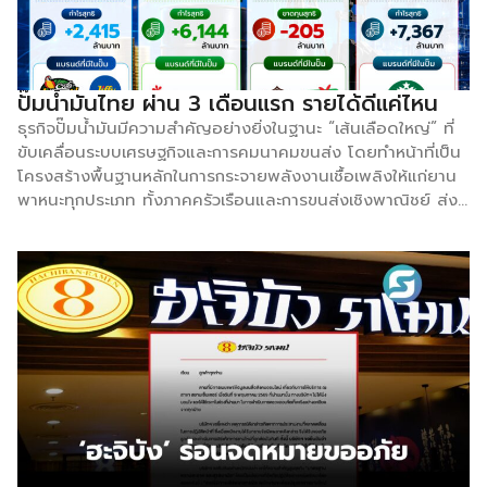
ชอบอาหารที่มีชีสและขนมปัง แต่ Heinecke เชื่อใน
สัญชาตญาณของตัวเอง และเขาก็พิสูจน์ให้เห็นว่าถูกต้อง
ตลอดกว่า 20 ปีที่ผ่านมา เขาสร้าง Pizza Hut ในประเทศไทยให้
เติบโตจนมีสาขามากกว่า 100 แห่งทั่วประเทศ ฝังลึกอยู่ในความ
ปั๊มน้ำมันไทย ผ่าน 3 เดือนแรก รายได้ดีแค่ไหน
ทรงจำและรสนิยมของคนไทยหลายล้านคน Minor
ธุรกิจปั๊มน้ำมันมีความสำคัญอย่างยิ่งในฐานะ “เส้นเลือดใหญ่” ที่
International […]
ขับเคลื่อนระบบเศรษฐกิจและการคมนาคมขนส่ง โดยทำหน้าที่เป็น
โครงสร้างพื้นฐานหลักในการกระจายพลังงานเชื้อเพลิงให้แก่ยาน
พาหนะทุกประเภท ทั้งภาคครัวเรือนและการขนส่งเชิงพาณิชย์ ส่ง
ผลให้กิจกรรมทางเศรษฐกิจสามารถดำเนินไปได้อย่างไร้รอยต่อ
ในปัจจุบัน บทบาทของปั๊มน้ำมันได้เปลี่ยนผ่านจากเพียงจุดเติม
เชื้อเพลิงไปสู่ “Community Hub” หรือศูนย์รวมความสะดวก
สบายครบวงจร ผ่านโมเดลธุรกิจค้าปลีกแบบ Non-Oil เช่น ร้าน
อาหาร ร้านสะดวกซื้อ คาเฟ่ และจุดชาร์จรถยนต์ไฟฟ้า (EV) ซึ่งไม่
เพียงแต่ช่วยกระจายรายได้และสร้างการเติบโตให้แก่ธุรกิจท้องถิ่น
และ SME เท่านั้น แต่ยังเป็นจุดยุทธศาสตร์สำคัญในการรองรับ
การเปลี่ยนผ่านด้านพลังงานสีเขียวในอนาคตอีกด้วย