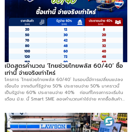
เทียบกับปีก่อน ตัวเลขเหล่านี้ไม่ใช่ความบังเอิญ แต่เป็นผลของ
กลยุทธ์ที่คิดมาอย่างแยบยล และดำเนินการอย่างสม่ำเสมอมากว่า
20 ปี ‘ป่าล้อมเมือง’ จากชายขอบสู่ใจกลาง เมื่อปี 2548 ซีเจ
เปิดสาขาแรกที่จังหวัดกาญจนบุรี ในขณะที่คู่แข่งรายใหญ่ต่างแย่ง
ชิงพื้นที่ทำเลในกรุงเทพฯ และหัวเมืองใหญ่ เสถียร เสถียรธรรมะ ผู้
ก่อตั้ง เลือกเดินเกมกลับขั้ว ด้วยการรุกเข้าพื้นที่รอบนอกก่อน ทั้ง
ราชบุรี สมุทรสงคราม นครปฐม เพชรบุรี และจังหวัดใกล้เคียง
ก่อนค่อย ๆ ขยับเข้าสู่กรุงเทพฯ และปริมณฑลในเวลาต่อมา […]
เปิดสูตรคำนวณ ‘ไทยช่วยไทยพลัส 60/40’ ซื้อ
เท่านี้ จ่ายจริงเท่าไหร่
โครการ ‘ไทยช่วยไทยพลัส 60/40’ ในรอบนี้มีการเปลี่ยนแปลง
เงื่อนไข จากเดิมที่รัฐจ่าย 50% ประชาชนจ่าย 50% มาคราวนี้
เป็นรัฐจ่าย 60% ประชาชนจ่าย 40% ก่อนที่โครงการจะเริ่มใน
เดือน มิ.ย. นี้ Smart SME ลองคำนวณค่าใช้จ่าย หากซื้อสินค้า
ราคาเท่านี้ เราจ่ายจริงเท่าไหร่ เรื่องอื่นๆ ที่เกี่ยวข้อง เปิด
คุณสมบัติร้านค้าเข้าร่วมโครงการ ‘ไทยช่วยไทยพลัส’