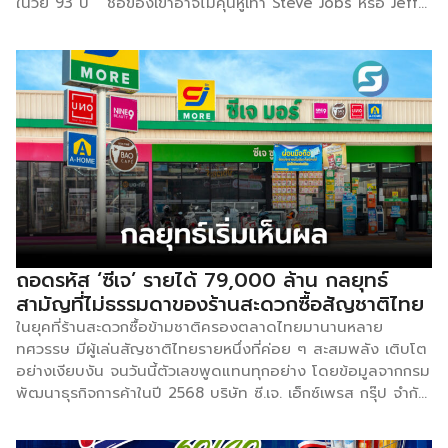
ในวัย 93 ปี ชื่อของเขาอาจไม่คุ้นหูเท่า Steve Jobs หรือ Jeff
Bezos แต่ถ้าคุณเคยแวะซื้อโอนิกิริตอนตี 2 หรือจ่ายบิลในร้าน
สะดวกซื้อ นั่นคือมรดกที่ซูซูกิทิ้งไว้ให้กับโลกธุรกิจใบนี้ จาก
คนนอกวงการ สู่ผู้เปลี่ยนโฉมค้าปลีกญี่ปุ่น ซูซูกิไม่ได้เริ่มต้นใน
ฐานะนักธุรกิจค้าปลีก เขาจบการศึกษาจากมหาวิทยาลัยชูโอ และ
เคยทำงานในธุรกิจจัดจำหน่ายหนังสือ ก่อนจะเข้าร่วมกับบริษัท
Ito-Yokado ในปี 1963 และในปี 1973 เขาตัดสินใจที่หลายคน
มองว่า “บ้า” ด้วยการนำแฟรนไชส์ 7-Eleven จากอเมริกามาเปิด
ในญี่ปุ่น ท่ามกลางเสียงสงสัยจากทั้งคนทั้งใน และนอกองค์กร
แต่สิ่งที่เจ้าตัวยึดมั่น คือจะไม่ “ก๊อปปี๊” โมเดลอเมริกามาทั้งหมด
แต่จะทำให้ดีขึ้นกว่าเดิม […]
ถอดรหัส ‘ซีเจ’ รายได้ 79,000 ล้าน กลยุทธ์
สามัญที่ไม่ธรรมดาของร้านสะดวกซื้อสัญชาติไทย
ในยุคที่ร้านสะดวกซื้อข้ามชาติครองตลาดไทยมานานหลาย
ทศวรรษ มีผู้เล่นสัญชาติไทยรายหนึ่งที่ค่อย ๆ สะสมพลัง เติบโต
อย่างเงียบงัน จนวันนี้ตัวเลขพูดแทนทุกอย่าง โดยข้อมูลจากกรม
พัฒนาธุรกิจการค้าในปี 2568 บริษัท ซี.เจ. เอ็กซ์เพรส กรุ๊ป จำกัด
ที่มีร้านดังอย่าง ‘ซีเจมอร์’ ทำรายได้รวม 79,766 ล้านบาท
เติบโต 33% และมีกำไรสุทธิ 4,955 ล้านบาท เติบโต 28% เมื่อ