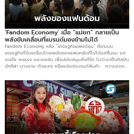
Lawson ขั้นตอนการซื้ออาหารร้อน คือลูกค้าต้องล้างมือด้วยเจล
ล้างมือที่วางใกล้ ๆ และต้องนำสินค้าไปที่เคาน์เตอร์คิดเงินด้วยตัว
เอง ซึ่งแตกต่างจากร้านสะดวกซื้อบางแห่งที่พนักงานจะเป็นผู้
จัดการเรื่องอาหารเอง ขณะนี้มีคำแนะนำการเลือกใช้บริการเลือก
ซื้อสินค้าเป็นภาษาอังกฤษ, เกาหลี และจีน หากผลการทดลองเป็น
‘Fandom Economy’ เมื่อ “แม่ยก” กลายเป็น
ไปในทิศทางบวก ทางแบรนด์อาจขยายบริการไปตามสาขาอื่น ๆ
พลังขับเคลื่อนที่แบรนด์มองข้ามไม่ได้
และเพิ่มสินค้าเพิ่มเติมเข้าไป เมื่อปีที่ผ่านมา มีนักท่องเที่ยวต่าง
Fandom Economy หรือ “เศรษฐกิจแฟนด้อม” คือระบบ
ชาติเดินทางมาญี่ปุ่นจำนวน 42.7 ล้านคน ซึ่งสร้างสถิติทะลุ 40
เศรษฐกิจที่ขับเคลื่อนโดยพลังของแฟนคลับที่ไม่ได้แค่ชื่นชม แต่
ล้านคนเป็นครั้งแรก […]
ลงมือ ลงแรง และลงเงิน เพื่อสนับสนุนสิ่งที่รัก ไม่ว่าจะเป็นศิลปิน
นักกีฬา นางงาม ตัวละคร หรือแม้แต่แบรนด์สินค้า ความแตก
ต่างระหว่าง “แฟนคลับ” กับ “แฟนด้อม” อยู่ตรงที่ แฟนคลับคือ
คนที่ชอบสิ่งใดสิ่งหนึ่งร่วมกัน แต่แฟนด้อมคือกลุ่มคนที่ลงมือทำ
ร่วมกัน ไม่ว่าจะเป็นการรวมตัวซื้อสินค้าของสปอนเซอร์ศิลปิน การ
โหวตรางวัล การทำ fan project หรือแม้แต่ช่วยกันกระจายข่าว
บนโซเชียลมีเดียให้ไปถึงหลักล้านวิวภายในคืนเดียว แฟนด้อม
ถือเป็นกลุ่มลูกค้าที่ทำกำไรได้มากที่สุด เพราะมีกำลังซื้อสูง บริโภค
ต่อเนื่อง และเป็นผู้นำในเทรนด์การใช้จ่าย แต่ในกลุ่มแฟนด้อม
ทั้งหมด กลุ่ม “แม่ยก” มีลักษณะเฉพาะที่แตกต่างออกไปอย่าง
ชัดเจน มีกำลังซื้อสูงและพร้อมใช้จ่าย: แม่ยกส่วนใหญ่ผ่านช่วง
สร้างตัวมาแล้ว มีเงินเก็บ หลายคนไม่มีภาระลูกเล็ก การ “เปย์” ให้