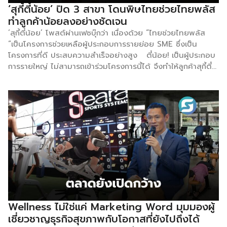
ประกอบการ ร้านอาหาร ผับ บาร์ คาเฟ่ หรือลูกค้าที่อยากซื้อ
‘สุกี้ตี๋น้อย’ ปิด 3 สาขา โดนพิษไทยช่วยไทยพลัส
อาหารกลับไปทำที่บ้าน โดยเมนูอาหารที่จำหน่ายมีความหลากหลาย
ทำลูกค้าน้อยลงอย่างชัดเจน
เช่น ปูผัดผงกะหรี่, ปลากะพงทอดราดน้ำปลา, ต้มยำกุ้ง, ต้มยำ
‘สุกี้ตี๋น้อย’ โพสต์ผ่านเฟซบุ๊กว่า เนื่องด้วย “ไทยช่วยไทยพลัส
ปลาเก๋า, ไก่ห่อใบเตย, หมูสเต๊ะ เหล่าสามารถนำกลับไปปรุงเป็น
“เป็นโครงการช่วยเหลือผู้ประกอบการรายย่อย SME ซึ่งเป็น
อาหารได้เลย เมื่อพูดถึงอาหารพร้อมปรุง หลายคนอาจมี
โครงการที่ดี ประสบความสำเร็จอย่างสูง ตี๋น้อย! เป็นผู้ประกอบ
ความกังวลกับเรื่องรสชาติของอาหารว่าจะออกมาอร่อยเหมือนกับ
การรายใหญ่ ไม่สามารถเข้าร่วมโครงการนี้ได้ จึงทำให้ลูกค้าสุกี้ตี๋
ทำจริง ๆ หรือไม่ เรื่องนี้ทางติดตู้ได้ใช้นวัตกรรมการแช่แข็งที่คง
น้อย น้อยลงอย่างชัดเจน ตี๋น้อย! จึงถือโอกาสที่ลูกค้าน้อยลง
เรื่องของความสดให้ได้เกือบ 100% […]
ปิดปรับปรุงสาขาที่เปิดมาเกิน 6 ปี จำนวน 3 สาขา ดังนี้ สาขา
ลำลูกกา คลอง 2 ปิดปรับปรุงตั้งแต่ 9 มิ.ย. 69 สาขาเดอะเซ้นส์
ปิ่นเกล้า ปิดปรับปรุงตั้งแต่ 17 มิ.ย. 69 สาขาลาดพร้าว-วังหิน
ปิดปรับปรุงตั้งแต่ 23 มิ.ย. 69 เตรียมพบโฉมใหม่ทั้ง 3 สาขา
เดือน ต.ค. 69 หลังจบโครงการ ไทยช่วยไทย พลัส การ
ประกาศของสุกี้ตี๋น้อยสะท้อนถึง กลยุทธ์การพลิกวิกฤตให้เป็น
โอกาส […]
Wellness ไม่ใช่แค่ Marketing Word มุมมองผู้
เชี่ยวชาญธุรกิจสุขภาพกับโอกาสที่ยังไปถึงได้