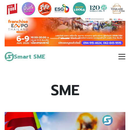
Skip
to
content
Search
for:
Smart SME
SME