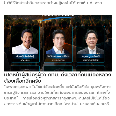
ในวิถีชีวิตประจำวันของเราอย่างปฏิเสธไม่ได้ เราเห็น AI ช่วย
ทำงานเอกสาร ขับเคลื่อนรถยนต์อัจฉริยะ หรือแม้กระทั่งช่วย
วินิจฉัยโรคทางการแพทย์ แต่ล่าสุด นวัตกรรมสุดล้ำนี้ได้ก้าวข้าม
ผ่านหน้าจอและห้องแล็บ ออกมาโลดแล่นในภาคธุรกิจบริการที่
ต้องใช้ทักษะความเชี่ยวชาญเฉพาะตัวสูง อย่าง “วงการช่าง
ตัดผม” เป็นที่เรียบร้อยแล้ว เมื่อประเทศจีนได้เปิดตัวนวัตกรรม
สุดทึ่งที่จะมาเปลี่ยนประสบการณ์การเข้าร้านบาร์เบอร์แบบเดิม ๆ
ไปตลอดกาล นวัตกรรมดังกล่าวมาในรูปแบบของ “ซุ้มตัดผม
หุ่นยนต์ขับเคลื่อนด้วย AI” ที่ทำงานได้อย่างอัจฉริยะและไร้รอย
ต่อ โดยระบบจะเริ่มต้นด้วยการใช้เทคโนโลยีกล้องและการ
เซนเซอร์ขั้นสูงเพื่อ สแกนศีรษะและใบหน้าของลูกค้าแบบ 3 มิติ
(3D Scan) เพื่อคำนวณโครงสร้างรูปหน้าและความหนาแน่นของ
เส้นผม จากนั้น แขนกลอัจฉริยะจะเริ่มลงมือตัดผมด้วยความ
เปิดหน้าผู้สมัครผู้ว่า กทม. ถึงเวลาที่คนเมืองหลวง
แม่นยำสูงชนิดที่เรียกว่า แม่นยำในระดับมิลลิเมตร มอบทรงผมที่
ต้องเลือกอีกครั้ง
เป๊ะและตรงใจตามที่บลูพริ้นท์วางไว้ ลดความเสี่ยงเรื่องการสื่อสาร
“เพราะกรุงเทพฯ ไม่ใช่แค่จังหวัดหนึ่ง แต่มันคือหัวใจ ขุมพลังทาง
คลาดเคลื่อนระหว่างช่างกับลูกค้าที่หลายคนเคยเจอ ไฮไลต์
เศรษฐกิจ และกระจกบานใหญ่ที่สะท้อนอนาคตของประเทศไทยทั้ง
สำคัญ: นอกจากความแม่นยำและปลอดภัยแล้ว สิ่งที่น่าดึงดูดใจ
ประเทศ” การเลือกตั้งผู้ว่าราชการกรุงเทพมหานครไม่ใช่แค่เรื่อง
ที่สุดคือเรื่องของราคา เพราะบริการตัดผมอัจฉริยะนี้มีค่าใช้จ่าย
ของการเดินเข้าคูหาไปกากบาทเลือก ‘พ่อบ้าน’ มาคอยเก็บขยะหรือ
เพียง 60 หยวน (ประมาณ 288 บาท) ต่อครั้งเท่านั้น […]
ลอกท่อระบายน้ำ แต่มันคือ “สงครามตัวแทนเชิงนโยบาย” ที่มี
เดิมพันสูงลิ่วสำหรับคนเมืองหลวงและเสถียรภาพการเมืองภาพ