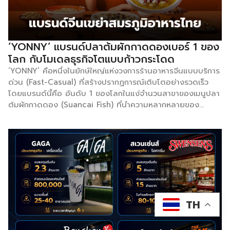
จากข้อมูลพบว่าในปี 2566 มูลค่าตลาดทั่วโลกสูงถึง 4.39 หมื่น
ล้านดอลลาร์สหรัฐ และคาดว่าจะเติบโตเฉลี่ยปีละ 33.9% จนแตะ
ระดับ 6.07 แสนล้านดอลลาร์สหรัฐในปี 2575 ขณะที่เฉพาะตลาด
ส่งเสริมการตลาด มีเม็ดเงินสะพัดถึง 3.26 หมื่นล้านดอลลาร์
‘YONNY’ แบรนด์ปลาต้มผักกาดดองเบอร์ 1 ของ
สหรัฐในปี 2568 โดยมีกลุ่มครีเอเตอร์ทั่วโลกช่วยกันขับเคลื่อนอยู่
โลก กับโมเดลธุรกิจโตแบบก้าวกระโดด
ราวๆ 127 ล้านคน ซึ่งเบื้องหลังการเติบโตก้าวกระโดดนี้มี
‘YONNY’ คือหนึ่งในยักษ์ใหญ่แห่งวงการร้านอาหารจีนแบบบริการ
“ปัญญาประดิษฐ์ (AI)” […]
ด่วน (Fast-Casual) ที่สร้างปรากฏการณ์เติบโตอย่างรวดเร็ว
โดยแบรนด์นี้คือ อันดับ 1 ของโลกในแง่จำนวนสาขาของเมนูปลา
ต้มผักกาดดอง (Suancai Fish) ที่นำความหลากหลายของ
รสชาติมาจับคู่กับเมนูข้าวคลาสสิก จนทำให้ผู้คนตกหลุมรักอาหาร
จีน ตีตลาดเปิดสาขาทั้งใน-ต่างประเทศ แบรนด์ก่อตั้งโดย
Beijing Fish With You Brand Management Co., Ltd. ในปี
2017 มีต้นกำเนิดที่เมืองฉงชิ่ง มณฑลเสฉวน ประเทศจีน ซึ่ง
ตลอดระยะเวลา 9 ปี ธุรกิจมีการเติบโตอย่างต่อเนื่องมีสาขา
มากกว่า 2,700 สาขา ในกว่า 360 เมืองทั่วโลก เช่น นิวยอร์ก,
ซานฟรานซิสโก, แวนคูเวอร์, ดูไบ, กัวลาลัมเปอร์ และกรุงเทพฯ
แน่นอนว่าจุดที่ทำให้แบรนด์ได้รับกระแสตอบรับเป็นอย่างดี คือ
TH
การใช้โมเดลธุรกิจที่เปลี่ยนอาหารจานใหญ่ที่ต้องกินหลายคน ให้
กลายเป็น Fast Food สำหรับกินคนเดียวได้ผ่านการประยุกต์กับ
เมนูชื่อดังอย่างเมนูต้มผักกาดดอง ซึ่งปกติหากกินในจีนต้องสั่ง