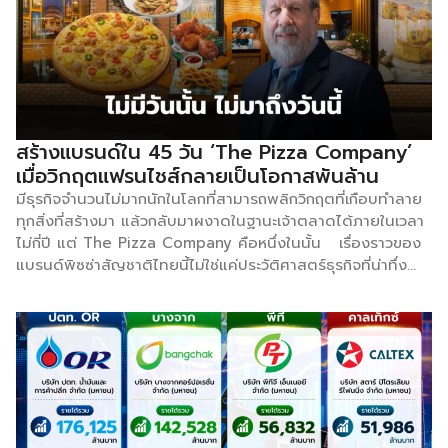
คุณภาพ สำหรับจำนวนสาขา ณ สิ้นไตรมาส 1/2569 มีอยู่
ทั้งหมด 2,308 สาขา (แบ่งเป็นสาขาที่บริหารเอง 1,708 สาขา
และสาขาแฟรนไชส์ 600 สาขา) เพิ่มขึ้น 56.4% เมื่อเทียบกับปีที่
ผ่านมา หรือคิดเป็น 832 สาขา เทียบเท่ากับอัตราการขยาย
มากกว่า […]
สร้างแบรนด์ใน 45 วัน ‘The Pizza Company’
เมื่อวิกฤตแฟรนไชส์กลายเป็นโอกาสพันล้าน
มีธุรกิจจำนวนไม่มากนักในโลกที่สามารถพลิกวิกฤตที่เกือบทำลาย
ทุกสิ่งที่สร้างมา แล้วกลับมาผงาดในฐานะเจ้าตลาดได้ภายในเวลา
ไม่กี่ปี แต่ The Pizza Company คือหนึ่งในนั้น เรื่องราวของ
แบรนด์พิซซ่าสัญชาติไทยนี้ไม่ใช่แค่ประวัติศาสตร์ธุรกิจที่น่าทึ่ง
มันคือ case study ที่ผู้ประกอบการทุกคนควรเรียนรู้ไว้ โดย
เฉพาะในวันที่คุณกำลังพึ่งพาพันธมิตรหรือแฟรนไชส์อยู่ และยังไม่
เคยตั้งคำถามว่า “ถ้าวันหนึ่งทุกอย่างหายไป เราจะยังยืนได้ไหม?
[จุดเริ่มต้น: นักธุรกิจหนุ่มกับพิซซ่าถาดแรกของไทย] ย้อน
กลับไปในปี 2523 William E. Heinecke นักธุรกิจสัญชาติ
อเมริกันที่ใช้ชีวิตในเมืองไทยตั้งแต่อายุ 14 ปี ตัดสินใจพนันครั้ง
ใหญ่ด้วยการนำ Pizza Hut เข้ามาเปิดในประเทศไทยในฐานะ
Master Franchisee แม้ที่ปรึกษาหลายคนจะทักท้วงว่าคนไทยไม่