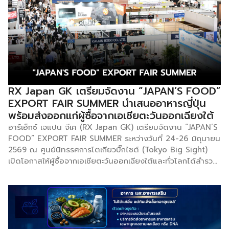
นอกจากนี้ การพัฒนาโครงสร้างพื้นฐาน และสาธารณูปโภคของ
เมือง รวมถึงการเปลี่ยนผ่านสู่ยุคดิจิทัล ยังเป็นปัจจัยเร่งที่ทำให้วิถี
ชีวิตแบบเก่าและอาชีพที่เคยพึ่งพาแรงงานคน หรือทักษะเฉพาะ
ทางในอดีตกลายเป็นสิ่งล้าสมัย และถูกกลืนหายไปในที่สุด
RX Japan GK เตรียมจัดงาน “JAPAN’S FOOD”
EXPORT FAIR SUMMER นำเสนออาหารญี่ปุ่น
พร้อมส่งออกแก่ผู้ซื้อจากเอเชียตะวันออกเฉียงใต้
อาร์เอ็กซ์ เจแปน จีเค (RX Japan GK) เตรียมจัดงาน “JAPAN’S
FOOD” EXPORT FAIR SUMMER ระหว่างวันที่ 24-26 มิถุนายน
2569 ณ ศูนย์นิทรรศการโตเกียวบิ๊กไซต์ (Tokyo Big Sight)
เปิดโอกาสให้ผู้ซื้อจากเอเชียตะวันออกเฉียงใต้และทั่วโลกได้สำรวจ
ผลิตภัณฑ์อาหารและเครื่องดื่มญี่ปุ่นที่พร้อมสำหรับการส่งออก
เนื่องจากความต้องการผลิตภัณฑ์ญี่ปุ่นยังคงเติบโตอย่างต่อ
เนื่องทั่วเอเชียตะวันออกเฉียงใต้ โดยได้รับแรงหนุนจากความนิยม
อย่างมากของมัทฉะและวัตถุดิบพรีเมียมอื่น ๆ งานนี้จึงเป็นเวทีที่
เหมาะสมสำหรับการสำรวจผลิตภัณฑ์ที่มีมัทฉะเป็นส่วนผสม รวม
ถึงอาหารญี่ปุ่นคุณภาพสูงหลากหลายประเภทที่ได้รับการพัฒนา