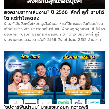
ศิลปินจึงไม่ใช่การผลาญเงินในความรู้สึกของพวกเธอ แต่คือการ
“ลงทุน” ในความสุขที่คุ้มค่า ภักดีต่อแบรนด์ที่สนับสนุนศิลปิน:
สงครามราคาเล่นงาน? ปี 2568 ‘ลัคกี้ สุกี้’ รายได้
นี่คือจุดสำคัญที่สุดสำหรับนักธุรกิจ แม่ยกไม่ได้แค่ซื้อสินค้าของส
โต แต่กำไรลดลง
ปอนเซอร์ศิลปิน แต่พวกเธอ แนะนำ […]
ร้านสุกี้เป็นอีกหนึ่งโหมดธุรกิจร้านอาหารที่มีการแข่งขันกันอย่างดุ
เดือดในช่วงหลัง มีการออกโปรโมชันเพื่อดึงดูดลูกค้าแบบไม่มีใคร
ยอมใคร บริษัท มิราเคิล แพลนเนท จำกัด เจ้าของ ลัคกี้ สุกี้
รายงานผลประกอบการในปี 2568 มีรายได้รวม 2,152 ล้านบาท
กำไร 73 ล้านบาท แต่จุดที่น่าสังเกต เมื่อเปรียบเทียบกับปี 2567
ธุรกิจมีรายได้รวม 1,015 ล้านบาท กำไร 108 ล้านบาท โดยจะเห็น
ได้ว่า ในปี 2568 นั้นธุรกิจมีรายได้เพิ่มขึ้น แต่กำไรลดลง ในปี
2568 คือปีที่ลัคกี้ สุกี้ ขยายสาขาจาก 20 เป็น 42 สาขา และยัง
เป็นปีที่เกิด Turning Point สำคัญ เมื่อเซ็นทรัล เรสตอรองส์
กรุ๊ป (CRG) เข้าร่วมทุนในสัดส่วน 40% การขยายสาขาในระดับนี้
ไม่ใช่แค่การเช่าพื้นที่เพิ่ม แต่หมายถึงต้นทุนตกแต่งร้าน ค่าแรง
พนักงานชุดใหม่ […]
‘ซุปตาร์ฟันน้ำนม’ มาแรงแห่งยุค กวาดพรี