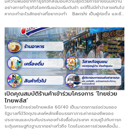
มีความฝันอยากทำธุรกิจที่ส่งมอบความสุขด้วยการขายขนมหวาน
อย่างการทำธุรกิจไอศกรีมแม้จะเริ่มต้นช้า แต่ก็ไม่มีคำว่าสายเกินไป
หากจะทำอะไรสักอย่างที่อยากจะทำ Bavishi เป็นผู้ก่อตั้ง และซีอี
โอของบริษัทไอศกรีม Malai ในปี 2015 โดยธุรกิจมีร้านค้าปลีก 4
แห่งในนิวยอร์ก, ฟิลาเดลเฟีย และวอชิงตัน ดี.ซี. รวมถึงธุรกิจค้า
ส่ง และอีคอมเมิร์ซที่กำลังเติบโต แม้จะเป็นตลาดที่มีการแข่งขัน
สูง แต่ด้วยรสชาติจากวัตถุดิบที่ได้ลิ้มลองมาตั้งแต่เด็ก ซึ่งพ่อ-
แม่เป็นชาวอินเดีย เดินทางเข้ามาอยู่ในสหรัฐฯ ทำให้ไอศกรีมของ
เธอเข้าไปอยู่ในใจของผู้บริโภคแบบไม่เป็นสองรองใคร “ไอศกรีม
Malai นั้นมีความแตกต่างออกไป เพราะไม่ได้แค่จำกัดแค่
ช็อกโกแลตและวานิลลา แต่ยังมีรสชาติอื่น ๆ ที่มีความแปลกใหม่
เช่น กระวาน กุหลาบ หญ้าฝรั่น และลูกจันทน์เทศ เหล่านี้เป็น
รสชาติที่ผู้คนจำนวนมากรู้จักจึงอยากนำมาผสมผสานกับอาหาร
ของชาวอเมริกัน” Bavishi กล่าว ก่อนจะทำธุรกิจ Bavishi
สำเร็จการศึกษาด้านการวางผังเมือง เกิดไอเดียทำธุรกิจ สร้าง
เปิดคุณสมบัติร้านค้าเข้าร่วมโครงการ ‘ไทยช่วย
แบรนด์ Malai หลังจากงานเลี้ยงอาหารค่ำในปี 2014 ซึ่งเป็นช่วง
ไทยพลัส’
เวลาที่เธอกำลังศึกษาต่อในระดับปริญญาโท ด้านบริหารธุรกิจ […]
โครงการไทยช่วยไทยพลัส 60/40 เป็นมาตรการเร่งด่วนของ
รัฐบาลที่มีวัตถุประสงค์หลักเพื่อบรรเทาภาระค่าครองชีพของ
ประชาชนและประคับประคองกำลังซื้อในประเทศ ควบคู่ไปกับการก
ระตุ้นเศรษฐกิจฐานรากอย่างทั่วถึง โดยโมเดลการช่วยเหลือนั้น