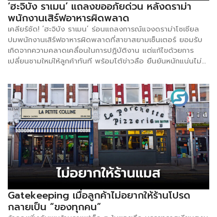
‘ฮะจิบัง ราเมน’ แถลงขออภัยด่วน หลังดราม่า
พนักงานเสิร์ฟอาหารผิดพลาด
เคลียร์ชัด! ‘ฮะจิบัง ราเมน’ ร่อนแถลงการณ์แจงดราม่าโซเชียล
ปมพนักงานเสิร์ฟอาหารผิดพลาดที่สาขาสยามเซ็นเตอร์ ยอมรับ
เกิดจากความคลาดเคลื่อนในการปฏิบัติงาน แต่แก้ไขด้วยการ
เปลี่ยนชามใหม่ให้ลูกค้าทันที พร้อมโต้ข่าวลือ ยืนยันหนักแน่นไม่มี
การนำอาหารชามเก่าไปเวียนเสิร์ฟให้ลูกค้าท่านอื่นอย่างเด็ดขาด
น้อมรับทุกคำติชมพร้อมสั่งปรับปรุงกวดขันพนักงานเข้มงวดเพื่อ
รักษาความเชื่อมั่นคืนกลับมา ตามที่มีการเผยแพร่ข้อมูลบนสื่อ
สังคมออนไลน์เกี่ยวกับการให้บริการ ณ สาขา สยามเซ็นเตอร์ เมื่อ
วันที่ 9 พฤษภาคม 2569 ที่ผ่านมานั้น ทางบริษัทฯ ไม่ได้นิ่ง
นอนใจ และได้ใช้เวลาในช่วงที่ผ่านมา ในการดำเนินการตรวจสอบ
ข้อเท็จจริงอย่างละเอียดจากทุกฝ่าย บริษัทฯ ขอชี้แจงว่า
เหตุการณ์ดังกล่าวเกิดจากการประสายงานที่คลาดเคลื่อนในการ
ปฏิบัติหน้าที่ ซึ่งเมื่อพนักงานได้รับทราบข้อผิดพลาดดังกล่าว จึง
ได้รีบขออภัยลูกค้า และดำเนินการเสิร์ฟอาหารชามใหม่ที่ถูกต้องใน
ทันที ทั้งนี้ บริษัทฯ ขอยืนยันว่าอาหารชามที่มีการเสิร์ฟผิดข้างต้น
ได้ถูกเรียกเก็บคืน โดยมิได้นำไปให้ลูกค้าท่านอื่นบริโภคต่อแต่
Gatekeeping เมื่อลูกค้าไม่อยากให้ร้านโปรด
อย่างใด บริษัทฯ ขอยืนยันอย่างหนักแน่นว่า เราให้ความสำคัญ
กลายเป็น “ของทุกคน”
สูงสุดกับ “มาตรฐาน ความสะอาด และสุขอนามัย” โดยเป็นโย