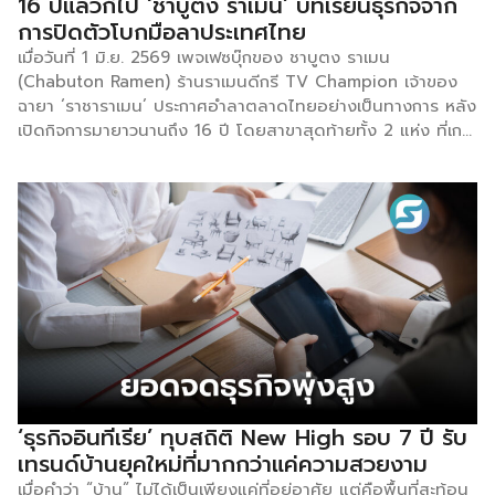
16 ปีแล้วก็ไป ‘ชาบูตง ราเมน’ บทเรียนธุรกิจจาก
งานสูงสุด เนื่องจากขาดประสบการณ์และขาดทักษะเฉพาะทางที่
การปิดตัวโบกมือลาประเทศไทย
ตลาดงานยุคใหม่ต้องการ
เมื่อวันที่ 1 มิ.ย. 2569 เพจเฟซบุ๊กของ ชาบูตง ราเมน
(Chabuton Ramen) ร้านราเมนดีกรี TV Champion เจ้าของ
ฉายา ‘ราชาราเมน’ ประกาศอำลาตลาดไทยอย่างเป็นทางการ หลัง
เปิดกิจการมายาวนานถึง 16 ปี โดยสาขาสุดท้ายทั้ง 2 แห่ง ที่เก
ทเวย์เอกมัยและเซ็นทรัลลาดพร้าว จะปิดม่านในกลางเดือน
มิถุนายนนี้ แบรนด์ที่เคยยิ่งใหญ่ถึงขั้นขยายสาขาได้ 17 สาขาทั่ว
ประเทศ กลับเหลือเพียง 2 สาขาก่อนปิดตัวสนิท คำถามที่น่าสนใจ
สำหรับผู้ประกอบการคือ เกิดอะไรขึ้น และมีบทเรียนอะไรที่ซ่อนอยู่
ในเรื่องนี้บ้าง ชาบูตงไม่ใช่แบรนด์ที่ไม่มีใครรู้จัก ตรงกันข้าม
แบรนด์นี้มีต้นทุนทางความน่าเชื่อถือสูงมาก โดยก่อตั้งในปี 2539
โดย ยาสุจิ โมริซุมิ เชฟผู้คว้าแชมป์รายการ TV Champion ของ
ญี่ปุ่น มีจุดขายชัดเจนทั้งน้ำซุปกระดูกหมูที่เคี่ยวนาน 16 ชั่วโมง
และได้รับการแนะนำจาก Michelin Guide LA ในฐานะร้านราเมน
แห่งแรก […]
‘ธุรกิจอินทีเรีย’ ทุบสถิติ New High รอบ 7 ปี รับ
เทรนด์บ้านยุคใหม่ที่มากกว่าแค่ความสวยงาม
เมื่อคำว่า “บ้าน” ไม่ได้เป็นเพียงแค่ที่อยู่อาศัย แต่คือพื้นที่สะท้อน