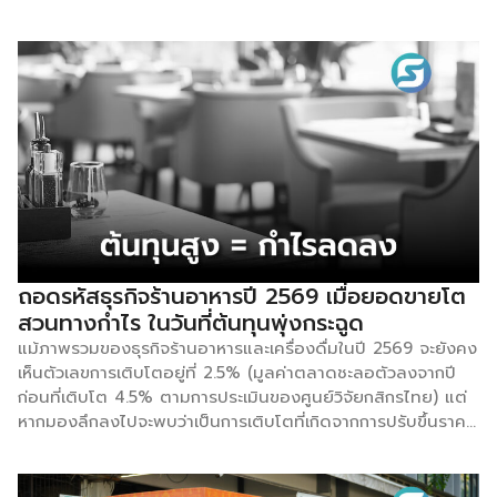
รัฐบาลจะสนับสนุนค่าอาหาร เครื่องดื่ม สินค้าทั่วไป และบริการที่
กำหนดในอัตรา 60% และให้ประชาชนร่วมจ่ายเอง 40% (วงเงิน
รัฐช่วยสูงสุดไม่เกิน 200 บาท/วัน และไม่เกิน 1,000 บาท/เดือน
ตลอดระยะเวลา 4 เดือน ตั้งแต่ 1 มิถุนายน – 30 กันยายน
2569) ในส่วนของการช่วยเหลือผู้ประกอบการ โครงการนี้มุ่งเน้น
ไปที่กลุ่มร้านค้ารายย่อย ร้านอาหาร หาบเร่แผงลอย ร้านโชห่วย
ร้าน OTOP รวมถึงรถเข็น และไรเดอร์ฟู้ดเดลิเวอรีโดยตรง ซึ่ง
ช่วยให้ผู้ประกอบการเหล่านี้มีสภาพคล่องทางการเงินเพิ่มขึ้นจาก
การที่ประชาชนกล้าออกมาจับจ่ายใช้สอยและเลือกซื้อสินค้าใน
ชุมชนมากขึ้น ถือเป็นการกระจายรายได้ และเติมเม็ดเงินหมุนเวียน
เข้าสู่ระบบเศรษฐกิจระดับฐานราก ช่วยให้ธุรกิจรายย่อยสามารถฟื้น
ตัวและขับเคลื่อนต่อไปได้อย่างต่อเนื่อง
ถอดรหัสธุรกิจร้านอาหารปี 2569 เมื่อยอดขายโต
สวนทางกำไร ในวันที่ต้นทุนพุ่งกระฉูด
แม้ภาพรวมของธุรกิจร้านอาหารและเครื่องดื่มในปี 2569 จะยังคง
เห็นตัวเลขการเติบโตอยู่ที่ 2.5% (มูลค่าตลาดชะลอตัวลงจากปี
ก่อนที่เติบโต 4.5% ตามการประเมินของศูนย์วิจัยกสิกรไทย) แต่
หากมองลึกลงไปจะพบว่าเป็นการเติบโตที่เกิดจากการปรับขึ้นราคา
สินค้าเป็นหลัก ไม่ใช่เพราะเม็ดเงินในกระเป๋าของผู้บริโภคหนาขึ้นแต่
อย่างใด สวนทางกับผลกำไรสุทธิของผู้ประกอบการที่กำลังถูก
บีบให้ลดลงอย่างน่าใจหาย จากคลื่นความท้าทายรอบทิศ โดย