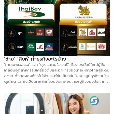
ใหญ่ เม็ดเงินงบประมาณที่กำลังถูกส่งต่อให้กับผู้นำคนใหม่ที่มีวิสัย
ทัศน์แหลมคมพอที่จะขับเคลื่อนมหานครแห่งนี้ ท่ามกลางวิกฤตที่
รุมเร้า ทั้งค่าครองชีพที่พุ่งสูง ปัญหาปากท้องของ SME ไปจนถึง
โจทย์หินอย่างน้ำท่วมซ้ำซากและฝุ่น PM 2.5 นี่จึงไม่ใช่แค่การ
เลือกตั้งธรรมดา แต่คือ ‘ไฟต์บังคับ’ ที่คนกรุงต้องลุกขึ้นมา
กำหนดทิศทางว่า เราจะยอมจมอยู่กับปัญหาเดิม ๆ หรือจะร่วมกัน
ขับเคลื่อนกรุงเทพฯ ให้ก้าวไปสู่อนาคตที่ดีกว่าเดิม Smart SME
จะพามาดูผู้สมัครผู้ว่า กทม. ว่ามีใครบ้าง
‘ช้าง’-‘สิงห์’ ทำธุรกิจอะไรบ้าง
‘ไทยเบฟเวอเรจ’ และ ‘บุญรอดบริวเวอรี่’ คือสองยักษ์ใหญ่ผู้ขับ
เคลื่อนอุตสาหกรรมเครื่องดื่มและอาหารของไทยให้ก้าวไกลสู่ระดับ
สากล ทั้งสององค์กรไม่เพียงแต่ขับเคี่ยวกันในสมรภูมิธุรกิจอย่าง
ดุเดือด แต่ยังเป็นเสาหลักที่ช่วยขับเคลื่อนเศรษฐกิจของประเทศ
สร้างงาน สร้างรายได้ และสร้างชื่อเสียงให้สินค้าไทยเป็นที่
ยอมรับในเวทีโลก ด้วยการผสมผสานมรดกทางวัฒนธรรมเข้ากับ
นวัตกรรมสมัยใหม่ได้อย่างยอดเยี่ยม สะท้อนถึงศักยภาพอัน
แข็งแกร่งและจิตวิญญาณแห่งการเติบโตอย่างไม่หยุดยั้งของทุน
ไทยอย่างแท้จริง Smart SME จะพาไปดูกันว่า 2 ค่ายยักษ์ใหญ่