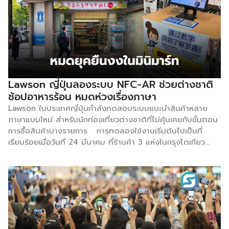
Lawson ญี่ปุ่นลองระบบ NFC-AR ช่วยต่างชาติ
ช้อปอาหารร้อน หมดห่วงเรื่องภาษา
Lawson ในประเทศญี่ปุ่นกำลังทดสอบระบบแนะนำสินค้าหลาย
ภาษาแบบใหม่ สำหรับนักท่องเที่ยวต่างชาติที่ไม่คุ้นเคยกับขั้นตอน
การซื้อสินค้าบางรายการ การทดลองใช้งานเริ่มต้นไปเป็นที่
เรียบร้อยเมื่อวันที่ 24 มีนาคม ที่ร้านค้า 3 แห่งในกรุงโตเกียว
ได้แก่ อิเคบุคุโระ, กินซ่า และชินจูกุ โดยบริการนี้ใช้เทคโนโลยี
Near Field Communication (NFC) เพื่ออำนวยความสะดวกใน
การช้อปปิ้งให้กับลูกค้าที่ไม่สามารถพูดภาษาญี่ปุ่นได้ รวมถึงการใช้
เทคโนโลยี AR เข้ามาเพิ่มความสนุกสนานให้กับลูกค้า ซึ่งวิธีการใช้
งานนั้น ลูกค้าเพียงนำสมาร์ทโฟนไปวางใกล้กับแท็ก NFC หลัง
จากนั้นระบบก็จะแนะนำวิธี เช่น การซื้อสินค้าอาหารร้อน โดยเฉพาะ
ไก่คาราอาเกะ ซึ่งเป็นที่นิยมมากของร้านสะดวกซื้อ ที่ร้าน