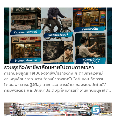
รัฐมนตรีและรัฐมนตรีว่าการกระทรวงพาณิชย์ กล่าวว่า โครงการ
“ไทยช่วยไทย เพิ่มรายได้ SME ไทย” เป็นหนึ่งในมาตรการเร่ง
ด่วนของกระทรวงพาณิชย์ในการบรรเทาผลกระทบทางเศรษฐกิจที่
ส่งผลต่อราคาพลังงาน ค่าขนส่ง ต้นทุนการดำเนินธุรกิจ และค่า
ครองชีพของประชาชน โดยรัฐบาลให้ความสำคัญกับการดูแล
เศรษฐกิจฐานรากและการช่วยเหลือผู้ประกอบการไทย โดยเฉพาะผู้
ประกอบการ SME และวิสาหกิจชุมชนที่เป็นกลไกสำคัญในการขับ
เคลื่อนเศรษฐกิจของประเทศ “SME ไทยเป็นกลุ่มที่สร้างรายได้
สำคัญให้เศรษฐกิจไทย แต่ตลอดหลายปีที่ผ่านมา สัดส่วนรายได้
ของ SME อยู่ที่ประมาณร้อยละ 35 ของระบบเศรษฐกิจ เราตั้งเป้า
ผลักดันให้เพิ่มขึ้นเป็นร้อยละ 40 เพื่อให้การเติบโตทางเศรษฐกิจ
กระจายประโยชน์ไปถึงผู้ประกอบการรายเล็กและประชาชนฐานราก
รวมธุรกิจ/อาชีพเลือนหายไปตามกาลเวลา
มากขึ้น” นางศุภจีกล่าว นางศุภจีกล่าวว่า กระทรวงพาณิชย์ได้
การทยอยสูญหายไปของอาชีพ/ธุรกิจต่าง ๆ ตามกาลเวลามี
วางแนวทางส่งเสริม SME ไทยใน 3 ด้านสำคัญ […]
สาเหตุหลักมาจาก ความก้าวหน้าทางเทคโนโลยี และนวัตกรรม
โดยเฉพาะการปฏิวัติอุตสาหกรรม การเข้ามาของระบบอัตโนมัติ
คอมพิวเตอร์ และปัญญาประดิษฐ์ที่สามารถทำงานแทนมนุษย์ได้
อย่างแม่นยำและรวดเร็วกว่า ประกอบกับการเปลี่ยนแปลงของ
โครงสร้างเศรษฐกิจและพฤติกรรมผู้บริโภค ที่มุ่งเน้นความสะดวก
สบาย ความรวดเร็ว และต้นทุนที่ถูกลงส่งผลให้ความต้องการ
สินค้าหรือบริการในรูปแบบดั้งเดิมลดน้อยลงจนหมดไป