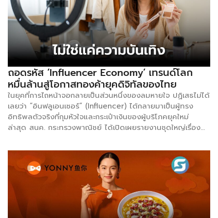
‘ช้าง’-‘สิงห์’ ทำธุรกิจ มีแบรนด์อะไรอยู่ในมือบ้าง
ถอดรหัส ‘Influencer Economy’ เทรนด์โลก
หมื่นล้านสู่โอกาสทองค้ายุคดิจิทัลของไทย
ในยุคที่การไถหน้าจอกลายเป็นส่วนหนึ่งของลมหายใจ ปฏิเสธไม่ได้
เลยว่า “อินฟลูเอนเซอร์” (Influencer) ได้กลายมาเป็นผู้ทรง
อิทธิพลตัวจริงที่กุมหัวใจและกระเป๋าเงินของผู้บริโภคยุคใหม่
ล่าสุด สนค. กระทรวงพาณิชย์ ได้เปิดเผยรายงานชุดใหญ่เรื่อง
“Influencer Economy จากคอนเทนต์สู่การค้ายุคดิจิทัล” ชี้ให้
เห็นว่า วันนี้การเป็นครีเอเตอร์ไม่ได้เป็นแค่ ‘งานอดิเรก’ หรือการ
สร้างความบันเทิงอีกต่อไป แต่กำลังขับเคลื่อนระบบเศรษฐกิจโลก
และไทยในระดับที่มองข้ามไม่ได้ โดยโครงสร้างของโลกใหม่นี้ขับ
เคลื่อนด้วย 5 องค์ประกอบหลัก คือ ตัวอินฟลูเอนเซอร์เอง,
แพลตฟอร์มออนไลน์, แบรนด์หรือผู้ประกอบการ, เครื่องมือทำ
เงิน และตัวผู้ติดตามที่เป็นผู้บริโภค หากมองในระดับสากล
มูลค่าของ Influencer Economy กำลังพุ่งทะยานอย่างฉุดไม่อยู่