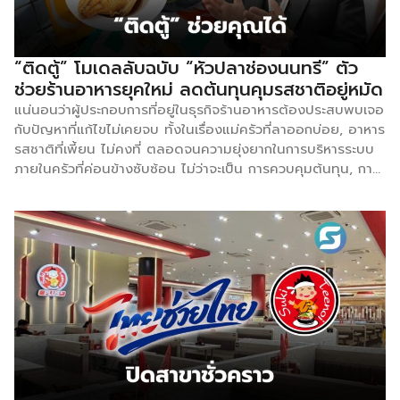
“ติดตู้” โมเดลลับฉบับ “หัวปลาช่องนนทรี” ตัว
ช่วยร้านอาหารยุคใหม่ ลดต้นทุนคุมรสชาติอยู่หมัด
แน่นอนว่าผู้ประกอบการที่อยู่ในธุรกิจร้านอาหารต้องประสบพบเจอ
กับปัญหาที่แก้ไขไม่เคยจบ ทั้งในเรื่องแม่ครัวที่ลาออกบ่อย, อาหาร
รสชาติที่เพี้ยน ไม่คงที่ ตลอดจนความยุ่งยากในการบริหารระบบ
ภายในครัวที่ค่อนข้างซับซ้อน ไม่ว่าจะเป็น การควบคุมต้นทุน, การ
นับสต๊อก, พื้นที่จัดเก็บวัตถุดิบ รวมไปถึงขั้นตอนการเตรียม
วัตถุดิบ แค่คิดก็ปวดหัวแล้ว แน่นอนว่าในโลกยุคปัจจุบันที่รอช้า
ไม่ได้ การมีตัวช่วยสำเร็จเข้ามาแก้ไขให้ธุรกิจดำเนินไปอย่างคล่อง
ตัว คงเป็นเรื่องที่ดีไม่ใช่น้อย เช่นเดียวกัน เราเคยได้ยินร้านอาหาร
หัวปลาช่องนนทรีที่อยู่มานาน มาวันนี้ธุรกิจได้ขยายบริการไปสู่
แบรนด์ติดตู้ที่พร้อมจะเข้ามาช่วยผู้ประกอบการในธุรกิจร้านอาหาร
ลดต้นทุน แต่ยังคงมาตรฐานอาหารก่อนเสิร์ฟได้คงที่ทุกจานที่ทำ
ออกไป Smart SME มีโอกาสพูดคุยกับคุณอัศวิน ลิมป์รัต
นกาญจน์ ผู้บริหารร้านหัวปลาช่องนนทรี ที่วันนี้แตกไลน์ธุรกิจมา
ทำแบรนด์ “ติดตู้” โดยเจ้าตัวเล่าถึงเรื่องนี้ว่า สำหรับ ติดตู้ by
หัวปลาช่องนนทรี เป็นแบรนด์คืออาหารพร้อมปรุงสำหรับผู้