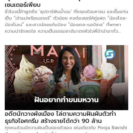
เซนเตอร์เพียบ
ชั่วโมงนี้ถ้าพูดถึง ‘ซุปตาร์ฟันน้ำนม’ ที่ครองใจมหาชน และขึ้นแท่น
เป็น “เจ้าแม่พรีเซนเตอร์” ตัวน้อย คงต้องยกให้คู่แฝด “น้องโซล-
น้องโมเน่” และสาวน้อยแก้มป่อง “น้องเกล-แอบิเกล” ที่พกพา
ความน่ารักสดใส ความเป็นธรรมชาติมาตกหัวใจพี่ป้าน้าอาทั่ว
ประเทศ จนแบรนด์สินค้าชั้นนำต่างพากันรุมขายขนมจีบดึงตัวไป
เป็นพรีเซนเตอร์กันอย่างคึกคัก ไม่ว่าจะเป็นสินค้าแม่และเด็ก นม
เครื่องดื่ม หรือของใช้ในครัวเรือน ด้วยเสน่ห์เฉพาะตัวที่หยิบจับ
อะไรก็ดูน่าเอ็นดู ชวนให้แฟนคลับพร้อมเปย์ และอุดหนุนตามได้ไม่
ยาก ส่งผลให้ยอดขายของแบรนด์ปังทะลุเป้า ความนิยมที่พุ่ง
กระฉูดของเด็กๆ กลุ่มนี้จึงไม่ใช่แค่กระแสชั่วคราว แต่เป็นพลัง
“Soft Power” วัยเตาะแตะที่ทรงอิทธิพลต่อการตลาดไทยยุคนี้
อย่างแท้จริง
อดีตนักวางผังเมือง ไล่ตามความฝันผันตัวทำ
ธุรกิจไอศกรีม สร้างรายได้กว่า 90 ล้าน
ทุกคนล้วนมีความฝันเป็นของตัวเอง เช่นเดียวกับ Pooja Bavishi